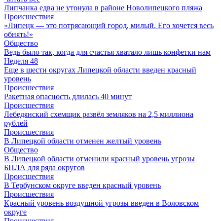
Липчанка едва не утонула в районе Новолипецкого пляжа
Происшествия
«Липецк — это потрясающий город, милый. Его хочется весь
обнять!»
Общество
Ведь было так, когда для счастья хватало лишь конфетки нам
Неделя 48
Еще в шести округах Липецкой области введен красный
уровень
Происшествия
Ракетная опасность длилась 40 минут
Происшествия
Лебедянский схемщик развёл земляков на 2,5 миллиона
рублей
Происшествия
В Липецкой области отменен желтый уровень
Общество
В Липецкой области отменили красный уровень угрозы
БПЛА для ряда округов
Происшествия
В Тербунском округе введен красный уровень
Происшествия
Красный уровень воздушной угрозы введен в Воловском
округе
Происшествия