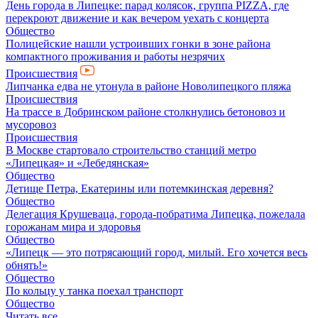
День города в Липецке: парад колясок, группа PIZZA, где
перекроют движение и как вечером уехать с концерта
Общество
Полицейские нашли устроивших гонки в зоне района
компактного проживания и работы незрячих
Происшествия
Липчанка едва не утонула в районе Новолипецкого пляжа
Происшествия
На трассе в Добринском районе столкнулись бетоновоз и
мусоровоз
Происшествия
В Москве стартовало строительство станций метро
«Липецкая» и «Лебедянская»
Общество
Детище Петра, Екатерины или потемкинская деревня?
Общество
Делегация Крушеваца, города-побратима Липецка, пожелала
горожанам мира и здоровья
Общество
«Липецк — это потрясающий город, милый. Его хочется весь
обнять!»
Общество
По кольцу у танка поехал транспорт
Общество
Читать все