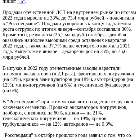
пишет
"Ъ"
.
Продажи отечественной ДСТ на внутреннем рынке по итогам
2022 года выросли на 33%, до 73,4 млрд рублей, - подсчитали
в "Росспецмаше". Продажи ускорились к концу года: темпы
роста отгрузок по итогам января—сентября составляли 30%.
Кроме того, результаты (25,2 млрд руб.) октября—декабря
оказались наиболее высокими среди остальных кварталов
2022 года, а также на 37,7% выше четвертого квартала 2021
года. Выпуск же в январе—декабре вырос на 35%, до 75,6
млрд рублей.
В штуках в 2022 году отечественные заводы нарастили
отгрузки экскаваторов (в 2,1 раза), фронтальных погрузчиков
(на 42%), кранов-манипуляторов (на 18%), автогрейдеров (на
12%), мини-погрузчиков (на 6%) и гусеничных бульдозеров
(на 6%).
В "Росспецмаше" при этом указывают на падение отгрузок в
ключевых сегментах. Продажи экскаваторов-погрузчиков,
наоборот, снизились на 60%, катков — на 21%,
телескопических погрузчиков — на 19%, кранов-
трубоукладчиков — на 12%, автокранов — на 0,3%.
"Росспецмаш" в октябре прошлого года заявил о том, что со