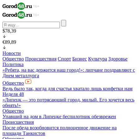
$78,39
€89,89
Новости
Общество
Происшествия
Спорт
Бизнес
Культура
Здоровье
Политика
«Ребята, на вас держится наш город!»: липчане поздравляют с
Днем металлурга
Общество
Ведь было так, когда для счастья хватало лишь конфетки нам
Неделя 48
«Липецк — это потрясающий город, милый. Его хочется весь
обнять!»
Общество
Упавший на дом в Липецке беспилотник обезврежен
Происшествия
После обеда возобновится полноценное движение на
площади Танкистов
Общество