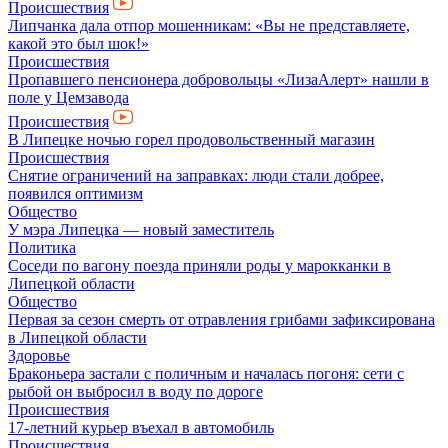
Происшествия
Липчанка дала отпор мошенникам: «Вы не представляете,
какой это был шок!»
Происшествия
Пропавшего пенсионера добровольцы «ЛизаАлерт» нашли в
поле у Цемзавода
Происшествия
В Липецке ночью горел продовольственный магазин
Происшествия
Снятие ограничений на заправках: люди стали добрее,
появился оптимизм
Общество
У мэра Липецка — новый заместитель
Политика
Соседи по вагону поезда приняли роды у марокканки в
Липецкой области
Общество
Первая за сезон смерть от отравления грибами зафиксирована
в Липецкой области
Здоровье
Браконьера застали с поличным и началась погоня: сети с
рыбой он выбросил в воду по дороге
Происшествия
17-летний курьер въехал в автомобиль
Происшествия