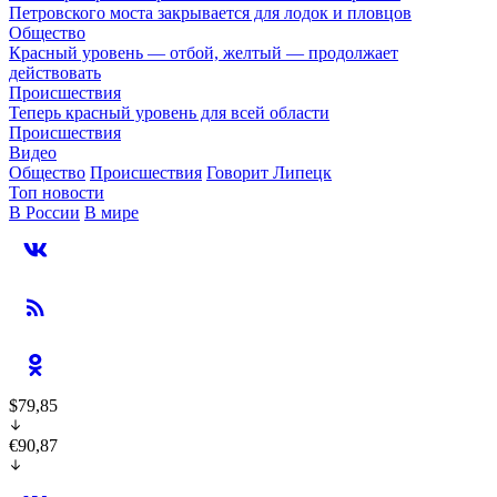
Петровского моста закрывается для лодок и пловцов
Общество
Красный уровень — отбой, желтый — продолжает
действовать
Происшествия
Теперь красный уровень для всей области
Происшествия
Видео
Общество
Происшествия
Говорит Липецк
Топ новости
В России
В мире
$79,85
€90,87