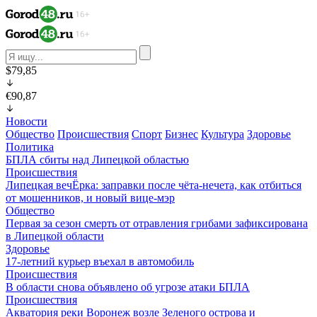
$79,85
€90,87
Новости
Общество
Происшествия
Спорт
Бизнес
Культура
Здоровье
Политика
БПЛА сбиты над Липецкой областью
Происшествия
Липецкая вечЁрка: заправки после чёта-нечета, как отбиться
от мошенников, и новый вице-мэр
Общество
Первая за сезон смерть от отравления грибами зафиксирована
в Липецкой области
Здоровье
17-летний курьер въехал в автомобиль
Происшествия
В области снова объявлено об угрозе атаки БПЛА
Происшествия
Акватория реки Воронеж возле Зеленого острова и