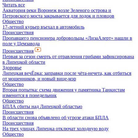
Читать все
Акватория реки Воронеж возле Зеленого острова и
Петровского моста закрывается для лодок и пловцов
Общество
17-летний курьер въехал в автомобиль
Происшествия
Пропавшего пенсионера добровольцы «ЛизаАлерт» нашли в
поле у Цемзавода
Происшествия
Первая за сезон смерть от отравления грибами зафиксирована
в Липецкой области
Здоровье
Липецкая вечЁрка: заправки после чёта-нечета, как отбиться
от мошенников, и новый вице-мэр
Общество
Вторая попытка: схема движения у памятника Танкистам
изменится в понедельник
Общество
БПЛА сбиты над Липецкой областью
Происшествия
В области снова объявлено об угрозе атаки БПЛА
Происшествия
На трех улицах Липецка отключат холодную воду
Общество