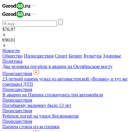
$76,97
€90,01
Новости
Общество
Происшествия
Спорт
Бизнес
Культура
Здоровье
Политика
Два человека погибли в аварии на Октябрьском мосту
Происшествия
23-летний парень угнал из автомастерской «Вольво» и тут же
совершил ДТП
Происшествия
В аварии на Папина столкнулись три автомобиля
Происшествия
Погибшему мальчику было 13 лет
Происшествия
Ребенок погиб на улице Космонавтов
Происшествия
Папина стояла из-за спешки