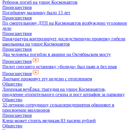
Ребенок погиб на улице Космонавтов
Происшествия
Погибшему мальчику было 13 лет
Происшествия
По смертельному ДТП на Космонавтов возбуждено уголовное
дело
Происшествия
Прокуратура контролирует доследственную проверку гибели
школьника на улице Космонавтов
Происшествия
Два человека погибли в аварии на Октябрьском мосту
Происшествия
Пилот снесшего остановку «болида» был пьян и без прав
Происшествия
Липчане проживут эту неделю с отоплением
Общество
Липецкая вечЁрка: трагедия на улице Космонавтов,
продление отопительного сезона и рост штрафов за парковку
Общество
32-летнюю сотрудницу сельхозпредприятия обвиняют в
присвоении миллионов
Происшествия
Клещ может стоить медикам 83 тысячи рублей
Общество