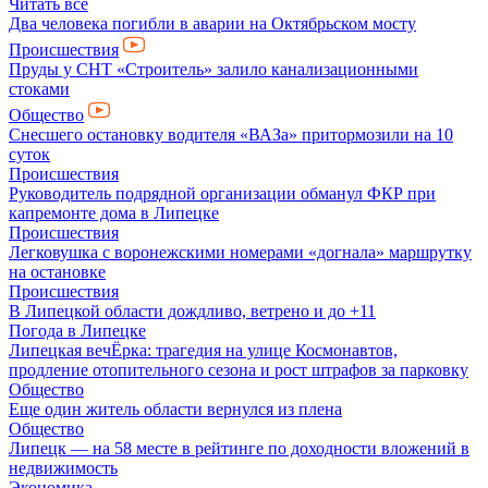
Читать все
Два человека погибли в аварии на Октябрьском мосту
Происшествия
Пруды у СНТ «Строитель» залило канализационными
стоками
Общество
Снесшего остановку водителя «ВАЗа» притормозили на 10
суток
Происшествия
Руководитель подрядной организации обманул ФКР при
капремонте дома в Липецке
Происшествия
Легковушка с воронежскими номерами «догнала» маршрутку
на остановке
Происшествия
В Липецкой области дождливо, ветрено и до +11
Погода в Липецке
Липецкая вечЁрка: трагедия на улице Космонавтов,
продление отопительного сезона и рост штрафов за парковку
Общество
Еще один житель области вернулся из плена
Общество
Липецк — на 58 месте в рейтинге по доходности вложений в
недвижимость
Экономика