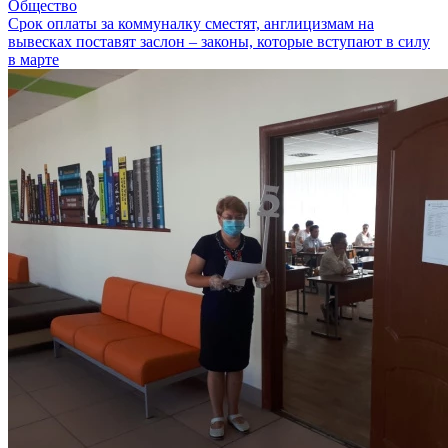
Общество
Срок оплаты за коммуналку сместят, англицизмам на
вывесках поставят заслон – законы, которые вступают в силу
в марте