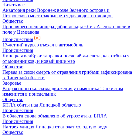
Читать все
Акватория реки Воронеж возле Зеленого острова и
Петровского моста закрывается для лодок и пловцов
Общество
Пропавшего пенсионера добровольцы «ЛизаАлерт» нашли в
поле у Цемзавода
Происшествия
17-летний курьер въехал в автомобиль
Происшествия
Липецкая вечЁрка: заправки после чёта-нечета, как отбиться
от мошенников, и новый вице-мэр
Общество
Первая за сезон смерть от отравления грибами зафиксирована
в Липецкой области
Здоровье
Вторая попытка: схема движения у памятника Танкистам
изменится в понедельник
Общество
БПЛА сбиты над Липецкой областью
Происшествия
В области снова объявлено об угрозе атаки БПЛА
Происшествия
На трех улицах Липецка отключат холодную воду
Общество