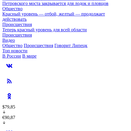
Петровского моста закрывается для лодок и пловцов
Общество
Красный уровень — отбой, желтый — продолжает
действовать
Происшествия
Теперь красный уровень для всей области
Происшествия
Видео
Общество
Происшествия
Говорит Липецк
Топ новости
В России
В мире
$79,85
€90,87