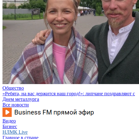
Общество
«Ребята, на вас держится наш город!»: липчане поздравляют с
Днем металлурга
Все новости
Видео
Бизнес
НЛМК Live
Главное в стране