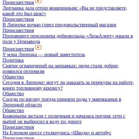
Происшествия
Липчанка дала отпор мошенникам: «Вы не представляете,
какой это был шок!»
Происшествия
В Липецке ночью горел продовольственный магазин
Происшествия
Пропавшего пенсионера добровольцы «ЛизаАлерт» нашли в
поле у Цемзавода
Происшествия
У мэра Липецка — новый заместитель
Политика
Снятие ограничений на заправках: люди стали добрее,
появился оптимизм
Общество
Сегодня в Липецке: могут ли наказать за перекуры на работе,
конец топливному кризису?
Общество
Соседи по вагону поезда приняли роды у марокканки в
Липецкой области
Общество
Браконьера застали с поличным и началась погоня: сети с
рыбой он выбросил в воду по дороге
Происшествия
На Елецком шоссе столкнулись «Шкода» и автобус
Происшествия