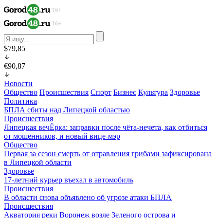
$79,85
€90,87
Новости
Общество
Происшествия
Спорт
Бизнес
Культура
Здоровье
Политика
БПЛА сбиты над Липецкой областью
Происшествия
Липецкая вечЁрка: заправки после чёта-нечета, как отбиться
от мошенников, и новый вице-мэр
Общество
Первая за сезон смерть от отравления грибами зафиксирована
в Липецкой области
Здоровье
17-летний курьер въехал в автомобиль
Происшествия
В области снова объявлено об угрозе атаки БПЛА
Происшествия
Акватория реки Воронеж возле Зеленого острова и