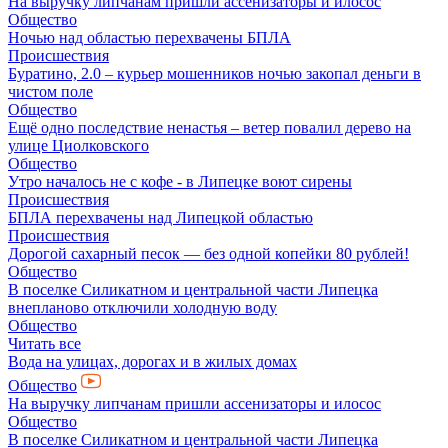
На выручку липчанам пришли ассенизаторы и илосос
Общество
Ночью над областью перехвачены БПЛА
Происшествия
Буратино, 2.0 – курьер мошенников ночью закопал деньги в
чистом поле
Общество
Ещё одно последствие ненастья – ветер повалил дерево на
улице Циолковского
Общество
Утро началось не с кофе - в Липецке воют сирены
Происшествия
БПЛА перехвачены над Липецкой областью
Происшествия
Дорогой сахарный песок — без одной копейки 80 рублей!
Общество
В поселке Силикатном и центральной части Липецка
внепланово отключили холодную воду
Общество
Читать все
Вода на улицах, дорогах и в жилых домах
Общество
На выручку липчанам пришли ассенизаторы и илосос
Общество
В поселке Силикатном и центральной части Липецка