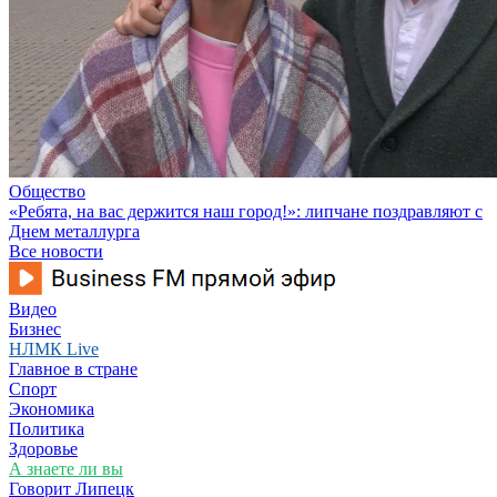
Общество
«Ребята, на вас держится наш город!»: липчане поздравляют с
Днем металлурга
Все новости
Видео
Бизнес
НЛМК Live
Главное в стране
Спорт
Экономика
Политика
Здоровье
А знаете ли вы
Говорит Липецк