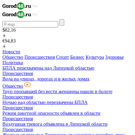
$82,16
€94,83
Новости
Общество
Происшествия
Спорт
Бизнес
Культура
Здоровье
Политика
БПЛА перехвачены над Липецкой областью
Происшествия
Вода на улицах, дорогах и в жилых домах
Общество
Труп пропавшей без вести женщины нашли в болоте
Происшествия
Ночью над областью перехвачены БПЛА
Происшествия
Режим ракетной опасности объявлен в области
Происшествия
Воздушная тревога объявлена в Липецкой области
Происшествия
Жесткая авария под Липецком: два человека погибли, трое