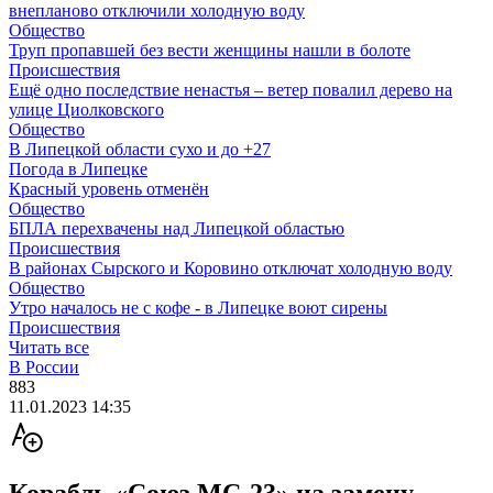
внепланово отключили холодную воду
Общество
Труп пропавшей без вести женщины нашли в болоте
Происшествия
Ещё одно последствие ненастья – ветер повалил дерево на
улице Циолковского
Общество
В Липецкой области сухо и до +27
Погода в Липецке
Красный уровень отменён
Общество
БПЛА перехвачены над Липецкой областью
Происшествия
В районах Сырского и Коровино отключат холодную воду
Общество
Утро началось не с кофе - в Липецке воют сирены
Происшествия
Читать все
В России
883
11.01.2023 14:35
Корабль «Союз МС-23» на замену