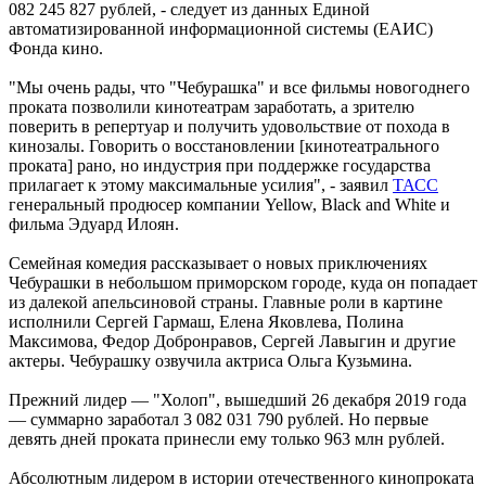
082 245 827 рублей, - следует из данных Единой
автоматизированной информационной системы (ЕАИС)
Фонда кино.
"Мы очень рады, что "Чебурашка" и все фильмы новогоднего
проката позволили кинотеатрам заработать, а зрителю
поверить в репертуар и получить удовольствие от похода в
кинозалы. Говорить о восстановлении [кинотеатрального
проката] рано, но индустрия при поддержке государства
прилагает к этому максимальные усилия", - заявил
ТАСС
генеральный продюсер компании Yellow, Black and White и
фильма Эдуард Илоян.
Семейная комедия рассказывает о новых приключениях
Чебурашки в небольшом приморском городе, куда он попадает
из далекой апельсиновой страны. Главные роли в картине
исполнили Сергей Гармаш, Елена Яковлева, Полина
Максимова, Федор Добронравов, Сергей Лавыгин и другие
актеры. Чебурашку озвучила актриса Ольга Кузьмина.
Прежний лидер — "Холоп", вышедший 26 декабря 2019 года
— суммарно заработал 3 082 031 790 рублей. Но первые
девять дней проката принесли ему только 963 млн рублей.
Абсолютным лидером в истории отечественного кинопроката