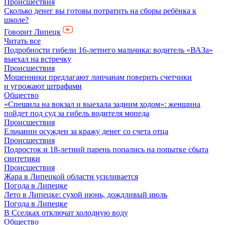
Происшествия
Сколько денег вы готовы потратить на сборы ребёнка к
школе?
Говорит Липецк
Читать все
Подробности гибели 16-летнего мальчика: водитель «ВАЗа»
выехал на встречку
Происшествия
Мошенники предлагают липчанам поверить счетчики
и угрожают штрафами
Общество
«Спешила на вокзал и выехала задним ходом»: женщина
пойдет под суд за гибель водителя мопеда
Происшествия
Ельчанин осужден за кражу денег со счета отца
Происшествия
Подросток и 18-летний парень попались на попытке сбыта
синтетики
Происшествия
Жара в Липецкой области усиливается
Погода в Липецке
Лето в Липецке: сухой июнь, дождливый июль
Погода в Липецке
В Сселках отключат холодную воду
Общество