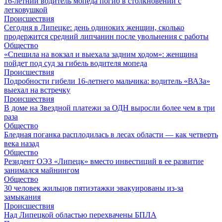
16-летний водитель мопеда погиб в столкновении с
легковушкой
Происшествия
Сегодня в Липецке: день одиноких женщин, сколько
продержится средний липчанин после увольнения с работы
Общество
«Спешила на вокзал и выехала задним ходом»: женщина
пойдет под суд за гибель водителя мопеда
Происшествия
Подробности гибели 16-летнего мальчика: водитель «ВАЗа»
выехал на встречку
Происшествия
В доме на Звездной платежи за ОДН выросли более чем в три
раза
Общество
Бледная поганка расплодилась в лесах области — как четверть
века назад
Общество
Резидент ОЭЗ «Липецк» вместо инвестиций в ее развитие
занимался майнингом
Общество
30 человек жильцов пятиэтажки эвакуированы из-за
замыкания
Происшествия
Над Липецкой областью перехвачены БПЛА