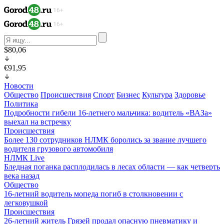
$80,06
€91,95
Новости
Общество
Происшествия
Спорт
Бизнес
Культура
Здоровье
Политика
Подробности гибели 16-летнего мальчика: водитель «ВАЗа»
выехал на встречку
Происшествия
Более 130 сотрудников НЛМК боролись за звание лучшего
водителя грузового автомобиля
НЛМК Live
Бледная поганка расплодилась в лесах области — как четверть
века назад
Общество
16-летний водитель мопеда погиб в столкновении с
легковушкой
Происшествия
26-летний житель Грязей продал опасную пневматику и