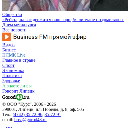
Общество
«Ребята, на вас держится наш город!»: липчане поздравляют с
Днем металлурга
Все новости
Видео
Бизнес
НЛМК Live
Главное в стране
Спорт
Экономика
Политика
Здоровье
А знаете ли вы
Говорит Липецк
© ООО "Курс", 2006 - 2026
398001, Липецк, пл. Победы, д. 8, оф. 505
Тел.:
(4742) 35-72-96
,
35-72-91
email:
boss@gorod48.ru