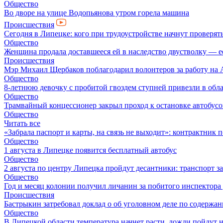
Общество
Во дворе на улице Водопьянова утром горела машина
Происшествия
Сегодня в Липецке: кого при трудоустройстве начнут проверят
Общество
Женщина продала доставшееся ей в наследство двустволку — е
Происшествия
Мэр Михаил Щербаков поблагодарил волонтеров за работу на А
Общество
8-летнюю девочку с пробитой гвоздем ступней привезли в об
Общество
Трамвайный концессионер закрыл проход к остановке автобусо
Общество
Читать все
«Забрала паспорт и карты, на связь не выходит»: контрактник 
Общество
1 августа в Липецке появится бесплатный автобус
Общество
2 августа по центру Липецка пройдут десантники: транспорт з
Общество
Год и месяц колонии получил личанин за побитого инспектор
Происшествия
Бастрыкин затребовал доклад о об уголовном деле по содерж
Общество
В Липецкой области температура начнет расти, дожди пойдут н