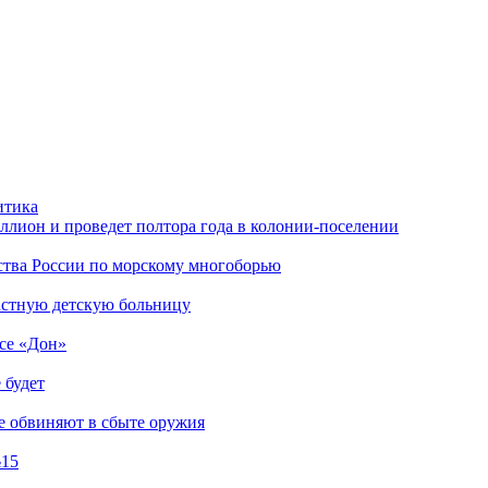
итика
ллион и проведет полтора года в колонии-поселении
нства России по морскому многоборью
ластную детскую больницу
ссе «Дон»
 будет
е обвиняют в сбыте оружия
№15