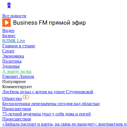
Все новости
Видео
Бизнес
НЛМК Live
Главное в стране
Спорт
Экономика
Политика
Здоровье
А знаете ли вы
Говорит Липецк
Популярное
Комментируют
Лисёнок играл с котом на улице Студеновской
Общество
Беспилотники перехвачены сегодня над областью
Происшествия
75-летний мужчина упал у себя дома и погиб
Происшествия
«Забрала паспорт и карты, на связь не выходит»: контрактник 