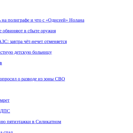
ь на полиграфе и что с «Одисеей» Нолана
е обвиняют в сбыте оружия
ЗС: завтра чёт-нечет отменяется
ластную детскую больницу
в
попросил о разводе из зоны СВО
амрет
а ДПС
анию пятиэтажки в Силикатном
а спад