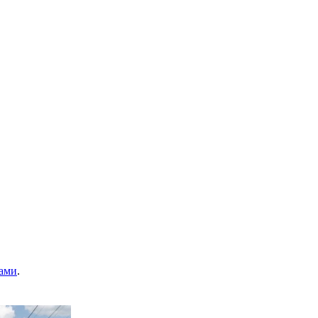
ами
.