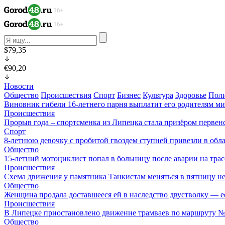
$79,35
€90,20
Новости
Общество
Происшествия
Спорт
Бизнес
Культура
Здоровье
Пол
Виновник гибели 16-летнего парня выплатит его родителям ми
Происшествия
Прорыв года – спортсменка из Липецка стала призёром перве
Спорт
8-летнюю девочку с пробитой гвоздем ступней привезли в об
Общество
15-летний мотоциклист попал в больницу после аварии на тра
Происшествия
Схема движения у памятника Танкистам меняться в пятницу не
Общество
Женщина продала доставшееся ей в наследство двустволку — е
Происшествия
В Липецке приостановлено движение трамваев по маршруту 
Общество