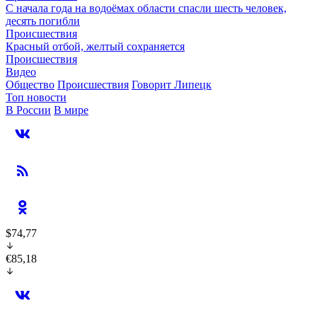
С начала года на водоёмах области спасли шесть человек,
десять погибли
Происшествия
Красный отбой, желтый сохраняется
Происшествия
Видео
Общество
Происшествия
Говорит Липецк
Топ новости
В России
В мире
$74,77
€85,18