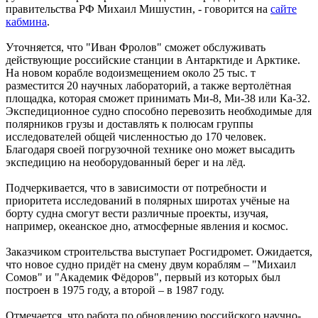
правительства РФ Михаил Мишустин, - говорится на
сайте
кабмина
.
Уточняется, что "Иван Фролов" сможет обслуживать
действующие российские станции в Антарктиде и Арктике.
На новом корабле водоизмещением около 25 тыс. т
разместится 20 научных лабораторий, а также вертолётная
площадка, которая сможет принимать Ми-8, Ми-38 или Ка-32.
Экспедиционное судно способно перевозить необходимые для
полярников грузы и доставлять к полюсам группы
исследователей общей численностью до 170 человек.
Благодаря своей погрузочной технике оно может высадить
экспедицию на необорудованный берег и на лёд.
Подчеркивается, что в зависимости от потребности и
приоритета исследований в полярных широтах учёные на
борту судна смогут вести различные проекты, изучая,
например, океанское дно, атмосферные явления и космос.
Заказчиком строительства выступает Росгидромет. Ожидается,
что новое судно придёт на смену двум кораблям – "Михаил
Сомов" и "Академик Фёдоров", первый из которых был
построен в 1975 году, а второй – в 1987 году.
Отмечается, что работа по обновлению российского научно-