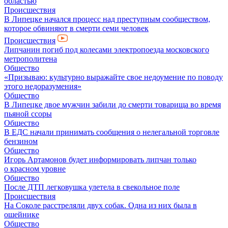
областью
Происшествия
В Липецке начался процесс над преступным сообществом,
которое обвиняют в смерти семи человек
Происшествия
Липчанин погиб под колесами электропоезда московского
метрополитена
Общество
«Призываю: культурно выражайте свое недоумение по поводу
этого недоразумения»
Общество
В Липецке двое мужчин забили до смерти товарища во время
пьяной ссоры
Общество
В ЕДС начали принимать сообщения о нелегальной торговле
бензином
Общество
Игорь Артамонов будет информировать липчан только
о красном уровне
Общество
После ДТП легковушка улетела в свекольное поле
Происшествия
На Соколе расстреляли двух собак. Одна из них была в
ошейнике
Общество