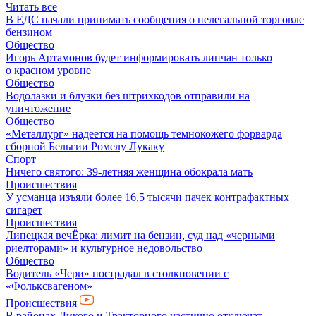
Читать все
В ЕДС начали принимать сообщения о нелегальной торговле
бензином
Общество
Игорь Артамонов будет информировать липчан только
о красном уровне
Общество
Водолазки и блузки без штрихкодов отправили на
уничтожение
Общество
«Металлург» надеется на помощь темнокожего форварда
сборной Бельгии Ромелу Лукаку
Спорт
Ничего святого: 39-летняя женщина обокрала мать
Происшествия
У усманца изъяли более 16,5 тысячи пачек контрафактных
сигарет
Происшествия
Липецкая вечЁрка: лимит на бензин, суд над «черными
риелторами» и культурное недовольство
Общество
Водитель «Чери» пострадал в столкновении с
«Фольксвагеном»
Происшествия
В районах Дикого и Тракторного частично отключат