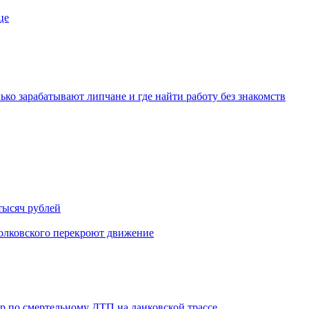
це
ько зарабатывают липчане и где найти работу без знакомств
тысяч рублей
иолковского перекроют движение
ор по смертельному ДТП на данковской трассе