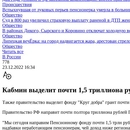
Происшествия
Вспыхнувшая от луковых перьев пенсионерка умерла в больни
Общество
Суд в 800 раз увеличил страховую выплату раненой в ДТП же
Общество
В районах Дикого, Сырского и Коровино отключат холодную в
Общество
Липецкая вечЁрка: на город надвигается жара, арестован стрело
Общество
Читать все
В России
778
23.12.2022 16:34
Кабмин выделит почти 1,5 триллиона 
Также правительство выделит фонду "Круг добра" грант почти 
Правительство РФ направит почти полтора триллиона рублей
"Мы сегодня направим Пенсионному фонду почти 1,5 трлн руб
надбавки неработающим пенсионерам, чей доход ниже регионал