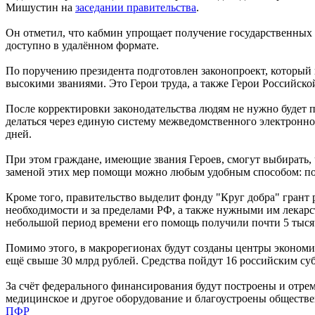
Мишустин на
заседании правительства
.
Он отметил, что кабмин упрощает получение государственных у
доступно в удалённом формате.
По поручению президента подготовлен законопроект, который 
высокими званиями. Это Герои труда, а также Герои Российск
После корректировки законодательства людям не нужно будет 
делаться через единую систему межведомственного электронно
дней.
При этом граждане, имеющие звания Героев, смогут выбирать, 
заменой этих мер помощи можно любым удобным способом: по те
Кроме того, правительство выделит фонду "Круг добра" грант 
необходимости и за пределами РФ, а также нужными им лекарс
небольшой период времени его помощь получили почти 5 тысяч
Помимо этого, в макрорегионах будут созданы центры экономи
ещё свыше 30 млрд рублей. Средства пойдут 16 российским су
За счёт федерального финансирования будут построены и отре
медицинское и другое оборудование и благоустроены обществе
ПФР