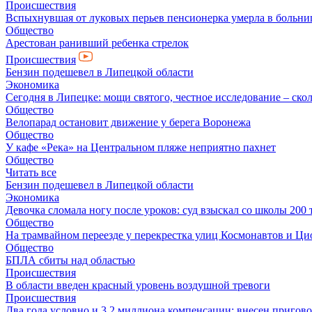
Происшествия
Вспыхнувшая от луковых перьев пенсионерка умерла в больни
Общество
Арестован ранивший ребенка стрелок
Происшествия
Бензин подешевел в Липецкой области
Экономика
Сегодня в Липецке: мощи святого, честное исследование – скол
Общество
Велопарад остановит движение у берега Воронежа
Общество
У кафе «Река» на Центральном пляже неприятно пахнет
Общество
Читать все
Бензин подешевел в Липецкой области
Экономика
Девочка сломала ногу после уроков: суд взыскал со школы 200 
Общество
На трамвайном переезде у перекрестка улиц Космонавтов и Ц
Общество
БПЛА сбиты над областью
Происшествия
В области введен красный уровень воздушной тревоги
Происшествия
Два года условно и 3,2 миллиона компенсации: внесен пригов