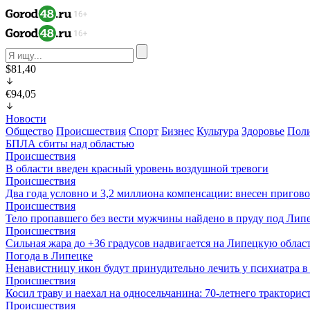
$81,40
€94,05
Новости
Общество
Происшествия
Спорт
Бизнес
Культура
Здоровье
Пол
БПЛА сбиты над областью
Происшествия
В области введен красный уровень воздушной тревоги
Происшествия
Два года условно и 3,2 миллиона компенсации: внесен пригов
Происшествия
Тело пропавшего без вести мужчины найдено в пруду под Лип
Происшествия
Сильная жара до +36 градусов надвигается на Липецкую облас
Погода в Липецке
Ненавистницу икон будут принудительно лечить у психиатра 
Происшествия
Косил траву и наехал на односельчанина: 70-летнего трактор
Происшествия