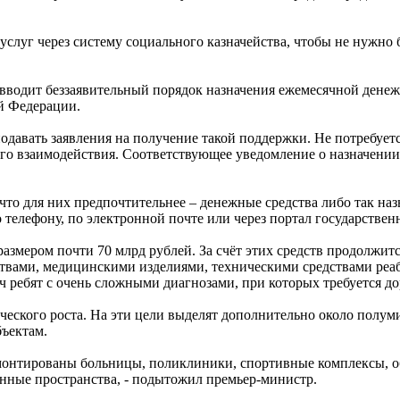
слуг через систему социального казначейства, чтобы не нужно б
вводит беззаявительный порядок назначения ежемесячной денеж
ой Федерации.
подавать заявления на получение такой поддержки. Не потребует
го взаимодействия. Соответствующее уведомление о назначении 
что для них предпочтительнее – денежные средства либо так на
лефону, по электронной почте или через портал государственны
размером почти 70 млрд рублей. За счёт этих средств продолжи
твами, медицинскими изделиями, техническими средствами реаби
 ребят с очень сложными диагнозами, при которых требуется до
ческого роста. На эти цели выделят дополнительно около полум
бъектам.
монтированы больницы, поликлиники, спортивные комплексы, об
нные пространства, - подытожил премьер-министр.