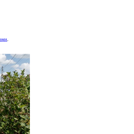
ами
.