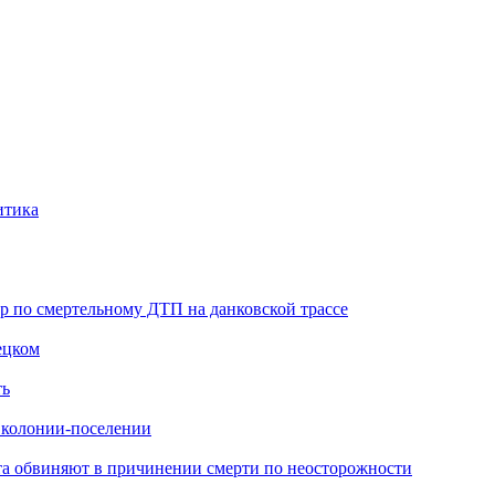
итика
ор по смертельному ДТП на данковской трассе
ецком
ть
в колонии-поселении
иста обвиняют в причинении смерти по неосторожности