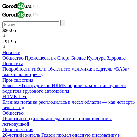
$80,06
€91,95
Новости
Общество
Происшествия
Спорт
Бизнес
Культура
Здоровье
Политика
Подробности гибели 16-летнего мальчика: водитель «ВАЗа»
выехал на встречку
Происшествия
Более 130 сотрудников НЛМК боролись за звание лучшего
водителя грузового автомобиля
НЛМК Live
Бледная поганка расплодилась в лесах области — как четверть
века назад
Общество
16-летний водитель мопеда погиб в столкновении с
легковушкой
Происшествия
26-летний житель Грязей продал опасную пневматику и