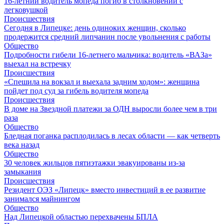
16-летний водитель мопеда погиб в столкновении с
легковушкой
Происшествия
Сегодня в Липецке: день одиноких женщин, сколько
продержится средний липчанин после увольнения с работы
Общество
Подробности гибели 16-летнего мальчика: водитель «ВАЗа»
выехал на встречку
Происшествия
«Спешила на вокзал и выехала задним ходом»: женщина
пойдет под суд за гибель водителя мопеда
Происшествия
В доме на Звездной платежи за ОДН выросли более чем в три
раза
Общество
Бледная поганка расплодилась в лесах области — как четверть
века назад
Общество
30 человек жильцов пятиэтажки эвакуированы из-за
замыкания
Происшествия
Резидент ОЭЗ «Липецк» вместо инвестиций в ее развитие
занимался майнингом
Общество
Над Липецкой областью перехвачены БПЛА