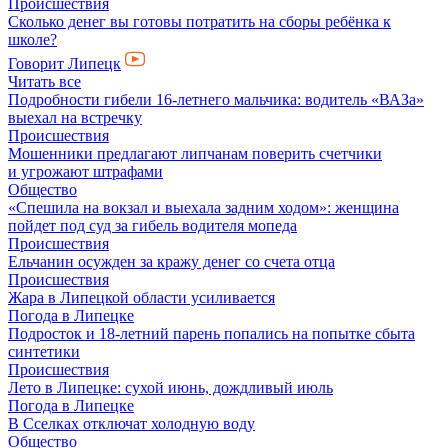
Происшествия
Сколько денег вы готовы потратить на сборы ребёнка к
школе?
Говорит Липецк
Читать все
Подробности гибели 16-летнего мальчика: водитель «ВАЗа»
выехал на встречку
Происшествия
Мошенники предлагают липчанам поверить счетчики
и угрожают штрафами
Общество
«Спешила на вокзал и выехала задним ходом»: женщина
пойдет под суд за гибель водителя мопеда
Происшествия
Ельчанин осужден за кражу денег со счета отца
Происшествия
Жара в Липецкой области усиливается
Погода в Липецке
Подросток и 18-летний парень попались на попытке сбыта
синтетики
Происшествия
Лето в Липецке: сухой июнь, дождливый июль
Погода в Липецке
В Сселках отключат холодную воду
Общество