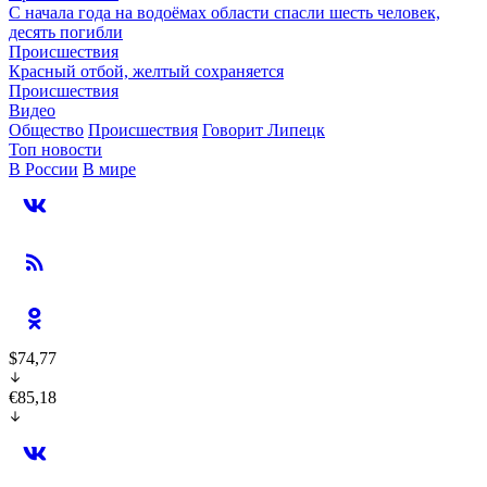
С начала года на водоёмах области спасли шесть человек,
десять погибли
Происшествия
Красный отбой, желтый сохраняется
Происшествия
Видео
Общество
Происшествия
Говорит Липецк
Топ новости
В России
В мире
$74,77
€85,18