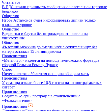
Читать все
В ЕДС начали принимать сообщения о нелегальной торговле
бензином
Общество
Игорь Артамонов будет информировать липчан только
о красном уровне
Общество
Водолазки и блузки без штрихкодов отправили на
уничтожение
Общество
49-летний мужчина до смерти избил сожительницу: без
матери осталась 15-летняя девочка
Происшествия
«Металлург» надеется на помощь темнокожего форварда
сборной Бельгии Ромелу Лукаку
Спорт
Ничего святого: 39-летняя женщина обокрала мать
Происшествия
У усманца изъяли более 16,5 тысячи пачек контрафактных
сигарет
Происшествия
Водитель «Чери» пострадал в столкновении с
«Фольксвагеном»
Происшествия
Липецкая вечЁрка: лимит на бензин, суд над «черными