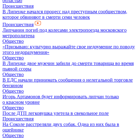
областью
Происшествия
В Липецке начался процесс над преступным сообществом,
которое обвиняют в смерти семи человек
Происшествия
Липчанин погиб под колесами электропоезда московского
метрополитена
Общество
«Призываю: культурно выражайте свое недоумение по поводу
этого недоразумения»
Общество
В Липецке двое мужчин забили до смерти товарища во время
пьяной ссоры
Общество
В ЕДС начали принимать сообщения о нелегальной торговле
бензином
Общество
Игорь Артамонов будет информировать липчан только
о красном уровне
Общество
После ДТП легковушка улетела в свекольное поле
Происшествия
На Соколе расстреляли двух собак. Одна из них была в
ошейнике
Общество