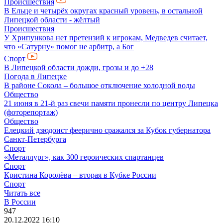
Происшествия
В Ельце и четырёх округах красный уровень, в остальной
Липецкой области - жёлтый
Происшествия
У Хрипункова нет претензий к игрокам, Медведев считает,
что «Сатурну» помог не арбитр, а Бог
Спорт
В Липецкой области дожди, грозы и до +28
Погода в Липецке
В районе Сокола – большое отключение холодной воды
Общество
21 июня в 21-й раз свечи памяти пронесли по центру Липецка
(фоторепортаж)
Общество
Елецкий дзюдоист феерично сражался за Кубок губернатора
Санкт-Петербурга
Спорт
«Металлург», как 300 героических спартанцев
Спорт
Кристина Королёва – вторая в Кубке России
Спорт
Читать все
В России
947
20.12.2022 16:10