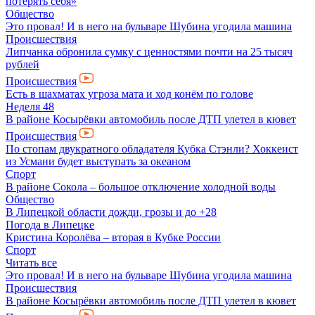
потерять себя»
Общество
Это провал! И в него на бульваре Шубина угодила машина
Происшествия
Липчанка обронила сумку с ценностями почти на 25 тысяч
рублей
Происшествия
Есть в шахматах угроза мата и ход конём по голове
Неделя 48
В районе Косырёвки автомобиль после ДТП улетел в кювет
Происшествия
По стопам двукратного обладателя Кубка Стэнли? Хоккеист
из Усмани будет выступать за океаном
Спорт
В районе Сокола – большое отключение холодной воды
Общество
В Липецкой области дожди, грозы и до +28
Погода в Липецке
Кристина Королёва – вторая в Кубке России
Спорт
Читать все
Это провал! И в него на бульваре Шубина угодила машина
Происшествия
В районе Косырёвки автомобиль после ДТП улетел в кювет