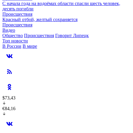
С начала года на водоёмах области спасли шесть человек,
десять погибли
Происшествия
Красный отбой, желтый сохраняется
Происшествия
Видео
Общество
Происшествия
Говорит Липецк
Топ новости
В России
В мире
$73,43
€84,16