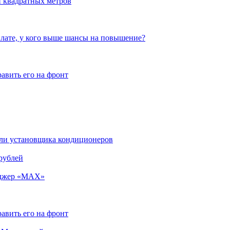
и квадратных метров
плате, у кого выше шансы на повышение?
авить его на фронт
бели установщика кондиционеров
 рублей
енджер «MAX»
авить его на фронт