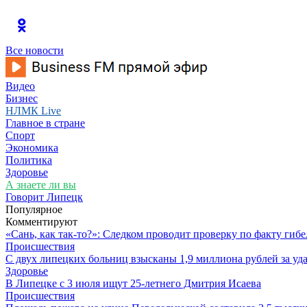
Все новости
Видео
Бизнес
НЛМК Live
Главное в стране
Спорт
Экономика
Политика
Здоровье
А знаете ли вы
Говорит Липецк
Популярное
Комментируют
«Сань, как так-то?»: Следком проводит проверку по факту ги
Происшествия
С двух липецких больниц взысканы 1,9 миллиона рублей за у
Здоровье
В Липецке с 3 июля ищут 25-летнего Дмитрия Исаева
Происшествия