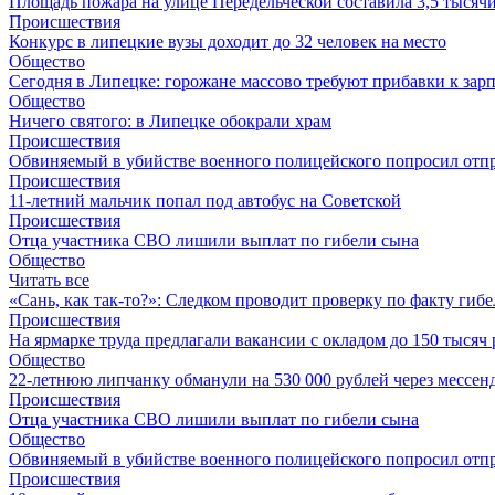
Площадь пожара на улице Передельческой составила 3,5 тысяч
Происшествия
Конкурс в липецкие вузы доходит до 32 человек на место
Общество
Сегодня в Липецке: горожане массово требуют прибавки к зар
Общество
Ничего святого: в Липецке обокрали храм
Происшествия
Обвиняемый в убийстве военного полицейского попросил отпр
Происшествия
11-летний мальчик попал под автобус на Советcкой
Происшествия
Отца участника СВО лишили выплат по гибели сына
Общество
Читать все
«Сань, как так-то?»: Следком проводит проверку по факту ги
Происшествия
На ярмарке труда предлагали вакансии с окладом до 150 тысяч
Общество
22-летнюю липчанку обманули на 530 000 рублей через месс
Происшествия
Отца участника СВО лишили выплат по гибели сына
Общество
Обвиняемый в убийстве военного полицейского попросил отпр
Происшествия