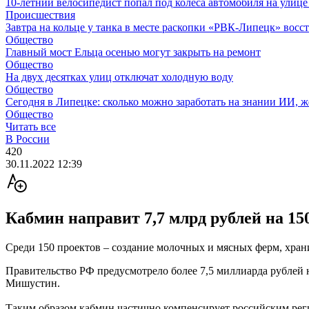
10-летний велосипедист попал под колеса автомобиля на улиц
Происшествия
Завтра на кольце у танка в месте раскопки «РВК-Липецк» восс
Общество
Главный мост Ельца осенью могут закрыть на ремонт
Общество
На двух десятках улиц отключат холодную воду
Общество
Сегодня в Липецке: сколько можно заработать на знании ИИ, ж
Общество
Читать все
В России
420
30.11.2022 12:39
Кабмин направит 7,7 млрд рублей на 15
Среди 150 проектов – создание молочных и мясных ферм, хран
Правительство РФ предусмотрело более 7,5 миллиарда рублей
Мишустин.
Таким образом кабмин частично компенсирует российским рег