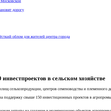
е Московской
тановят дорогу
ёсткий облом для жителей центра города
0 инвестпроектов в сельском хозяйстве
илищ сельхозпродукции, центров семеноводства и племенного д
 на поддержку свыше 150 инвестиционных проектов в агропром
ионам затраты на создание и модернизацию объектов агропромы