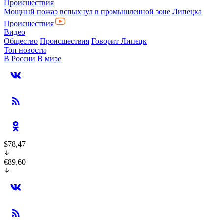
Происшествия
Мощный пожар вспыхнул в промышленной зоне Липецка
Происшествия
Видео
Общество
Происшествия
Говорит Липецк
Топ новости
В России
В мире
$78,47
€89,60