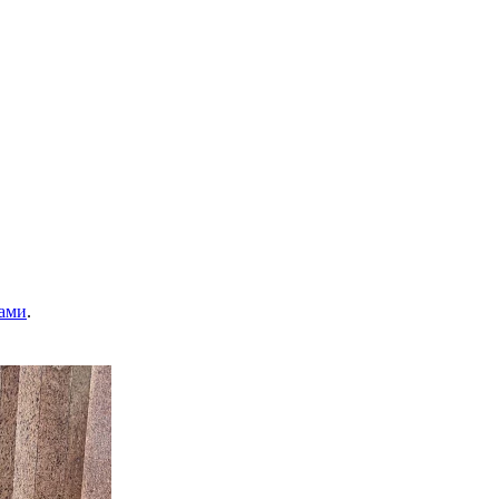
ами
.