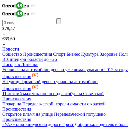
$78,47
€89,60
Новости
Общество
Происшествия
Спорт
Бизнес
Культура
Здоровье
Пол
В Липецкой области до +26
Погода в Липецке
Упавшее на автомобили дерево уже ломал ураган в 2012-м году
Происшествия
На улице Громовой дерево упало на автомобили
Происшествия
11-летний мальчик попал под автобус на Советcкой
Происшествия
Пожар на Передельческой: горели емкости с краской
Происшествия
Открытое пламя на улице Передельческой потушено
Происшествия
«УАЗ» опрокинулся на дороге Грязи-Добринка: водитель в бол