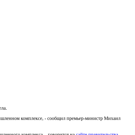
ела.
ышленном комплексе, - сообщил премьер-министр Михаил
шленного комплекса, - говорится на
сайте правительства
.