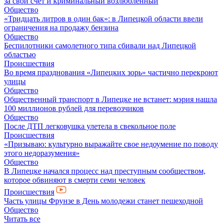
за свой счет и криминальный возлюбленный
Общество
«Тридцать литров в один бак»: в Липецкой области ввели
ограничения на продажу бензина
Общество
Беспилотники самолетного типа сбивали над Липецкой
областью
Происшествия
Во время празднования «Липецких зорь» частично перекроют
улицы
Общество
Общественный транспорт в Липецке не встанет: мэрия нашла
100 миллионов рублей для перевозчиков
Общество
После ДТП легковушка улетела в свекольное поле
Происшествия
«Призываю: культурно выражайте свое недоумение по поводу
этого недоразумения»
Общество
В Липецке начался процесс над преступным сообществом,
которое обвиняют в смерти семи человек
Происшествия
Часть улицы Фрунзе в День молодежи станет пешеходной
Общество
Читать все