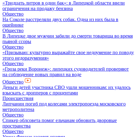
«Тридцать литров в один бак»: в Липецкой области ввели
ограничения на продажу бензина
Общество
На Соколе расстреляли двух собак. Одна из них была в
ошейнике
Общество
В Липецке двое мужчин забили до смерти товарища во время
пьяной ссоры
Общество
«Призываю: культурно выражайте свое недоумение по поводу
этого недоразумения»
Общество
«Гроза реки Воронеж»: липецких судоводителей проверяют
на соблюдение новых правил на воде
Общество
Деньги детей участника СВО ушли мошенникам: их удалось
взыскать с дропперов с процентами
Происшествия
Липчанин погиб под колесами электропоезда московского
метрополитена
Общество
Спикер облсовета помог ельчанам обновить дворовые
пространства
Общество
Улица Фрунзе засияет огнями