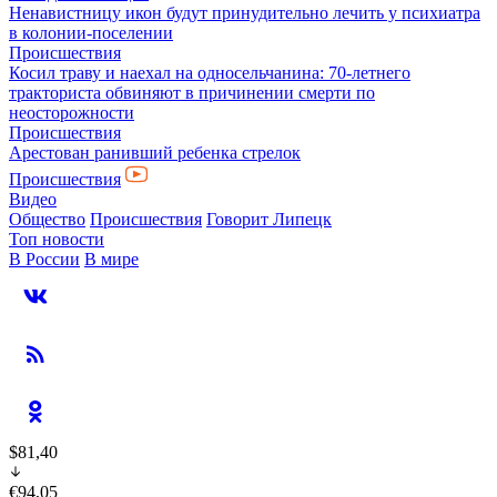
Ненавистницу икон будут принудительно лечить у психиатра
в колонии-поселении
Происшествия
Косил траву и наехал на односельчанина: 70-летнего
тракториста обвиняют в причинении смерти по
неосторожности
Происшествия
Арестован ранивший ребенка стрелок
Происшествия
Видео
Общество
Происшествия
Говорит Липецк
Топ новости
В России
В мире
$81,40
€94,05