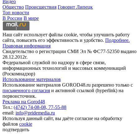
Видео
Общество
Происшествия
Говорит Липецк
Топ новости
В России
В мире
Наш сайт использует файлы cookie, чтобы улучшить работу
сайта, повысить его эффективность и удобство.
Подробнее.
Правовая информация
Свидетельство о регистрации СМИ Эл № ФС77-52350 выдано
28.12.2012г.
Федеральной службой по надзору в сфере связи,
информационных технологий и массовых коммуникаций
(Роскомнадзор)
Использование материалов
Использование материалов GOROD48.ru разрешено только с
письменного согласия
и активной ссылкой (hyperlink) на
первоисточник.
Реклама на Gorod48
Тел.:
(4742) 74-08-08,
77-55-88
email:
info@pridemedia.ru
Используя данный сайт, вы даёте согласие на обработку
файлов
cookie
подтвердить