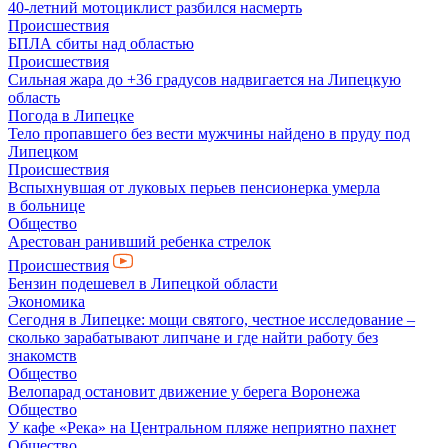
40-летний мотоциклист разбился насмерть
Происшествия
БПЛА сбиты над областью
Происшествия
Сильная жара до +36 градусов надвигается на Липецкую
область
Погода в Липецке
Тело пропавшего без вести мужчины найдено в пруду под
Липецком
Происшествия
Вспыхнувшая от луковых перьев пенсионерка умерла
в больнице
Общество
Арестован ранивший ребенка стрелок
Происшествия
Бензин подешевел в Липецкой области
Экономика
Сегодня в Липецке: мощи святого, честное исследование –
сколько зарабатывают липчане и где найти работу без
знакомств
Общество
Велопарад остановит движение у берега Воронежа
Общество
У кафе «Река» на Центральном пляже неприятно пахнет
Общество