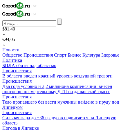
$81,40
€94,05
Новости
Общество
Происшествия
Спорт
Бизнес
Культура
Здоровье
Политика
БПЛА сбиты над областью
Происшествия
В области введен красный уровень воздушной тревоги
Происшествия
Два года условно и 3,2 миллиона компенсации: внесен
приговор по смертельному ДТП на данковской трассе
Происшествия
Тело пропавшего без вести мужчины найдено в пруду под
Липецком
Происшествия
Сильная жара до +36 градусов надвигается на Липецкую
область
Погода в Липецке