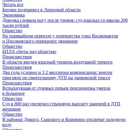
Читать все
Бензин подешевел в Липецкой области
Экономика
Девочка сломала ногу после уроков: суд взыскал со школы 200
тысяч рублей
Общество
На трамвайном переезде у перекрестка улиц Космонавтов
и Циолковского перекроют движение
Общество
БПЛА сбиты над областью
Происшествия
В области введен красный уровень воздушной тревоги
Происшествия
Два года условно и 3,2 миллиона компенсации: внесен
приговор по смертельному ДТП на данковской трассе
Происшествия
Вспыхнувшая от луковых перьев пенсионерка умерла
в больнице
Общество
Суд в 800 раз увеличил страховую выплату раненой в ДТП
женщине
Общество
В районах Дикого, Сырского и Коровино отключат холодную
воду
Общество