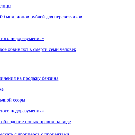
улицы
00 миллионов рублей для перевозчиков
этого недоразумения»
рое обвиняют в смерти семи человек
аничения на продажу бензина
ке
пьяной ссоры
этого недоразумения»
соблюдение новых правил на воде
ыскать с дропперов с процентами