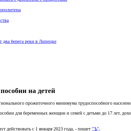
рополитена
ства
 два берега реки в Липецке
пособии на детей
регионального прожиточного минимума трудоспособного населени
собии для беременных женщин и семей с детьми до 17 лет, дох
т действовать с 1 января 2023 года, - пишет
"Ъ"
.