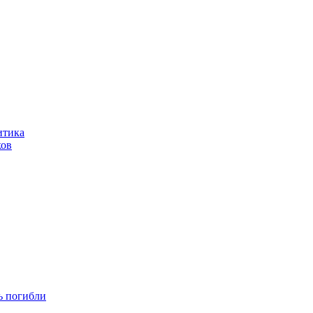
итика
ков
ть погибли