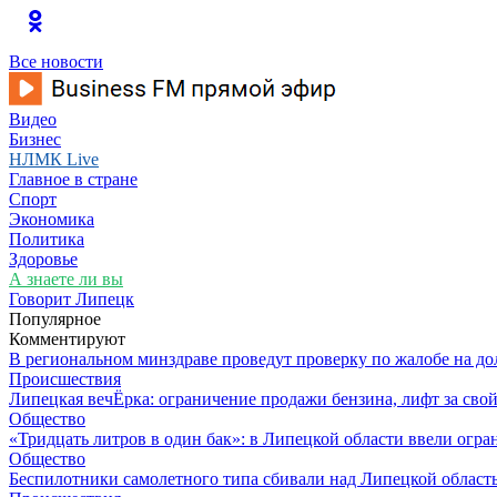
Все новости
Видео
Бизнес
НЛМК Live
Главное в стране
Спорт
Экономика
Политика
Здоровье
А знаете ли вы
Говорит Липецк
Популярное
Комментируют
В региональном минздраве проведут проверку по жалобе на д
Происшествия
Липецкая вечЁрка: ограничение продажи бензина, лифт за св
Общество
«Тридцать литров в один бак»: в Липецкой области ввели огр
Общество
Беспилотники самолетного типа сбивали над Липецкой област