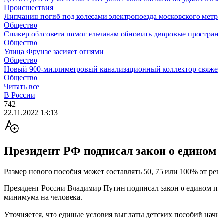
Происшествия
Липчанин погиб под колесами электропоезда московского мет
Общество
Спикер облсовета помог ельчанам обновить дворовые простран
Общество
Улица Фрунзе засияет огнями
Общество
Новый 900-миллиметровый канализационный коллектор свяжет
Общество
Читать все
В России
742
22.11.2022 13:13
Президент РФ подписал закон о едином 
Размер нового пособия может составлять 50, 75 или 100% от 
Президент России Владимир Путин подписал закон о едином по
минимума на человека.
Уточняется, что единые условия выплаты детских пособий начну