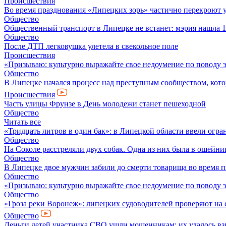
Происшествия
Во время празднования «Липецких зорь» частично перекроют 
Общество
Общественный транспорт в Липецке не встанет: мэрия нашла 1
Общество
После ДТП легковушка улетела в свекольное поле
Происшествия
«Призываю: культурно выражайте свое недоумение по поводу 
Общество
В Липецке начался процесс над преступным сообществом, кото
Происшествия
Часть улицы Фрунзе в День молодежи станет пешеходной
Общество
Читать все
«Тридцать литров в один бак»: в Липецкой области ввели огр
Общество
На Соколе расстреляли двух собак. Одна из них была в ошейни
Общество
В Липецке двое мужчин забили до смерти товарища во время 
Общество
«Призываю: культурно выражайте свое недоумение по поводу 
Общество
«Гроза реки Воронеж»: липецких судоводителей проверяют на 
Общество
Деньги детей участника СВО ушли мошенникам: их удалось вз