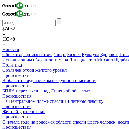
$74,62
€85,48
Новости
Общество
Происшествия
Спорт
Бизнес
Культура
Здоровье
Пол
Исполняющим обязанности мэра Липецка стал Михаил Щерба
Политика
Объявлен отбой желтого уровня
Происшествия
В области введен режим воздушной опасности
Происшествия
БПЛА перехвачены над Липецкой областью
Происшествия
На Центральном пляже спасли 14-летнюю девочку
Происшествия
Желтый уровень снят
Происшествия
С начала года на водоёмах области спасли шесть человек, деся
Происшествия