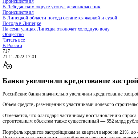
Происшествия
В Лебедянском округе утонул девятиклассник
Происшествия
В Липецкой области погода останется жаркой и сухой
Погода в Липецке
На семи улицах Липецка отключат холодную воду
Общество
Читать все
В России
717
21.11.2022 17:01
Банки увеличили кредитование застро
Российские банки значительно увеличили кредитование застр
Объем средств, размещенных участниками долевого строительства
Отмечается, что благодаря частичному восстановлению спроса
строительным объектам также существенный — 552 млрд рубл
Портфель кредитов застройщикам за квартал вырос на 21%, до 4
Покрытие задолженности застройщиков счетами эскроу впервые