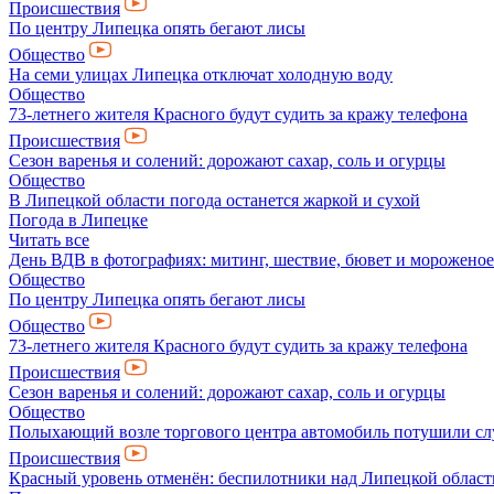
Происшествия
По центру Липецка опять бегают лисы
Общество
На семи улицах Липецка отключат холодную воду
Общество
73-летнего жителя Красного будут судить за кражу телефона
Происшествия
Сезон варенья и солений: дорожают сахар, соль и огурцы
Общество
В Липецкой области погода останется жаркой и сухой
Погода в Липецке
Читать все
День ВДВ в фотографиях: митинг, шествие, бювет и мороженое
Общество
По центру Липецка опять бегают лисы
Общество
73-летнего жителя Красного будут судить за кражу телефона
Происшествия
Сезон варенья и солений: дорожают сахар, соль и огурцы
Общество
Полыхающий возле торгового центра автомобиль потушили с
Происшествия
Красный уровень отменён: беспилотники над Липецкой облас