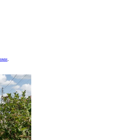
ами
.