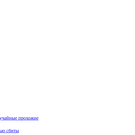
лучайные прохожие
тью сбиты