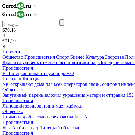
$79,46
€91,19
Новости
Общество
Происшествия
Спорт
Бизнес
Культура
Здоровье
Пол
Красный уровень отменён: беспилотники над Липецкой облас
Происшествия
В Липецкой области сухо и до +32
Погода в Липецке
УК открывают дома для всех операторов связи, соцфонд индекс
Общество
Запуганный парень заложил украшения матери и отправил 15
Происшествия
Липецкий зоопарк принимает кабачки
Общество
Ночью над областью перехвачены БПЛА
Происшествия
БПЛА сбиты над Липецкой областью
Происшествия