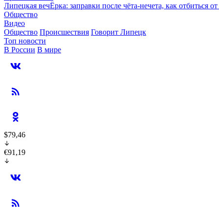
Липецкая вечЁрка: заправки после чёта-нечета, как отбиться 
Общество
Видео
Общество
Происшествия
Говорит Липецк
Топ новости
В России
В мире
$79,46
€91,19