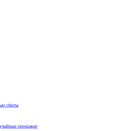
тью сбиты
лучайные прохожие