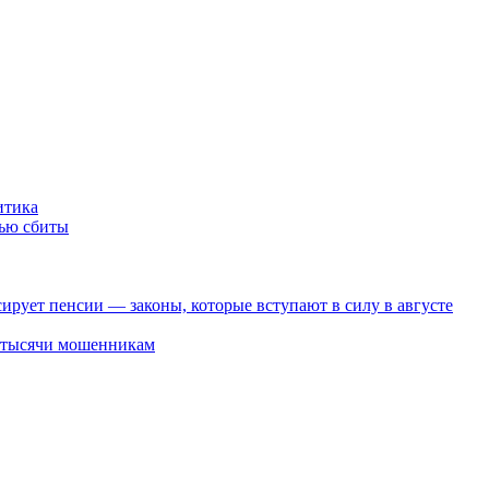
итика
тью сбиты
ирует пенсии — законы, которые вступают в силу в августе
2 тысячи мошенникам