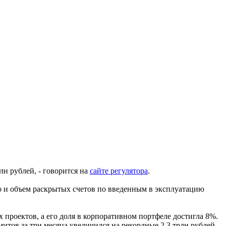
лн рублей, - говорится на
сайте регулятора
.
Но и объем раскрытых счетов по введенным в эксплуатацию
х проектов, а его доля в корпоративном портфеле достигла 8%.
итов за три месяца увеличился на рекордные 2,3 трлн рублей