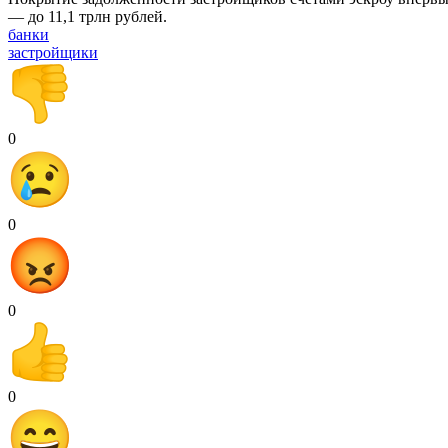
— до 11,1 трлн рублей.
банки
застройщики
0
0
0
0