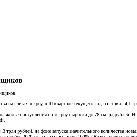
йщиков
ойщиков.
 на счетах эскроу, в III квартале текущего года составил 4,1 тр
 на жилье поступления на эскроу выросли до 785 млрд рублей. 
ей.
,3 трлн рублей, на фоне запуска значительного количества новы
 с ноября 2020 года оказалось ниже 100%. Объем кредитных лим