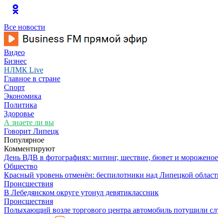
Все новости
Видео
Бизнес
НЛМК Live
Главное в стране
Спорт
Экономика
Политика
Здоровье
А знаете ли вы
Говорит Липецк
Популярное
Комментируют
День ВДВ в фотографиях: митинг, шествие, бювет и мороженое
Общество
Красный уровень отменён: беспилотники над Липецкой облас
Происшествия
В Лебедянском округе утонул девятиклассник
Происшествия
Полыхающий возле торгового центра автомобиль потушили с