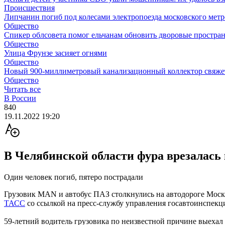
Происшествия
Липчанин погиб под колесами электропоезда московского мет
Общество
Спикер облсовета помог ельчанам обновить дворовые простран
Общество
Улица Фрунзе засияет огнями
Общество
Новый 900-миллиметровый канализационный коллектор свяжет
Общество
Читать все
В России
840
19.11.2022 19:20
В Челябинской области фура врезалась 
Один человек погиб, пятеро пострадали
Грузовик MAN и автобус ПАЗ столкнулись на автодороге Москва
ТАСС
со ссылкой на пресс-службу управления госавтоинспекц
59-летний водитель грузовика по неизвестной причине выехал н