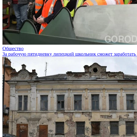
Общество
За рабочую пятидневку липецкий школьник сможет заработать 