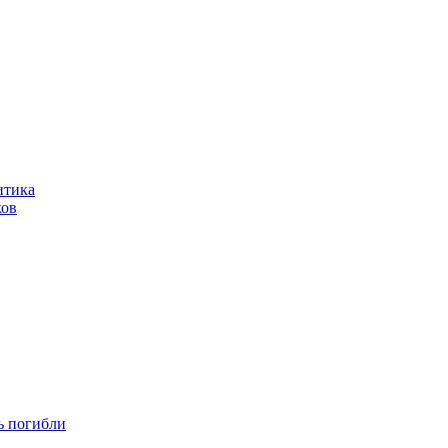
итика
ков
ть погибли