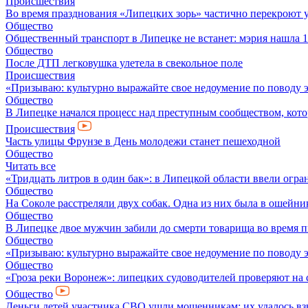
Происшествия
Во время празднования «Липецких зорь» частично перекроют 
Общество
Общественный транспорт в Липецке не встанет: мэрия нашла 1
Общество
После ДТП легковушка улетела в свекольное поле
Происшествия
«Призываю: культурно выражайте свое недоумение по поводу 
Общество
В Липецке начался процесс над преступным сообществом, кото
Происшествия
Часть улицы Фрунзе в День молодежи станет пешеходной
Общество
Читать все
«Тридцать литров в один бак»: в Липецкой области ввели огр
Общество
На Соколе расстреляли двух собак. Одна из них была в ошейни
Общество
В Липецке двое мужчин забили до смерти товарища во время 
Общество
«Призываю: культурно выражайте свое недоумение по поводу 
Общество
«Гроза реки Воронеж»: липецких судоводителей проверяют на 
Общество
Деньги детей участника СВО ушли мошенникам: их удалось вз