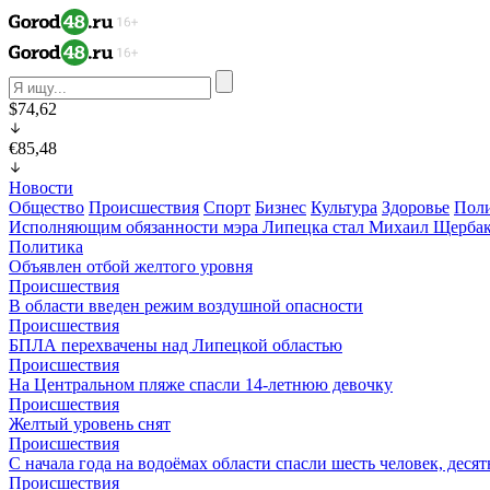
$74,62
€85,48
Новости
Общество
Происшествия
Спорт
Бизнес
Культура
Здоровье
Пол
Исполняющим обязанности мэра Липецка стал Михаил Щерба
Политика
Объявлен отбой желтого уровня
Происшествия
В области введен режим воздушной опасности
Происшествия
БПЛА перехвачены над Липецкой областью
Происшествия
На Центральном пляже спасли 14-летнюю девочку
Происшествия
Желтый уровень снят
Происшествия
С начала года на водоёмах области спасли шесть человек, деся
Происшествия