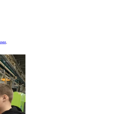
ами
.