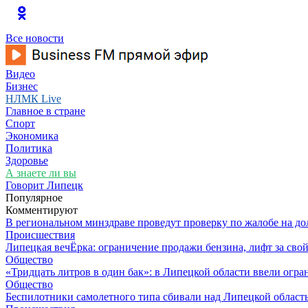
Все новости
Видео
Бизнес
НЛМК Live
Главное в стране
Спорт
Экономика
Политика
Здоровье
А знаете ли вы
Говорит Липецк
Популярное
Комментируют
В региональном минздраве проведут проверку по жалобе на д
Происшествия
Липецкая вечЁрка: ограничение продажи бензина, лифт за св
Общество
«Тридцать литров в один бак»: в Липецкой области ввели огр
Общество
Беспилотники самолетного типа сбивали над Липецкой област