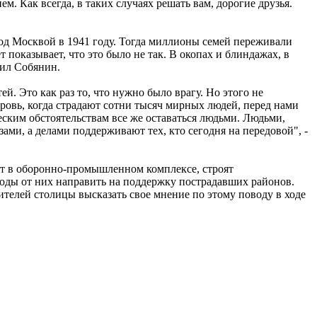
м. Как всегда, в таких случаях решать вам, дорогие друзья.
под Москвой в 1941 году. Тогда миллионы семей переживали
т показывает, что это было не так. В окопах и блиндажах, в
нил Собянин.
й. Это как раз то, что нужно было врагу. Но этого не
кровь, когда страдают сотни тысяч мирных людей, перед нами
еским обстоятельствам все же оставаться людьми. Людьми,
ми, а делами поддерживают тех, кто сегодня на передовой", -
ют в оборонно-промышленном комплексе, строят
оды от них направить на поддержку пострадавших районов.
елей столицы высказать свое мнение по этому поводу в ходе