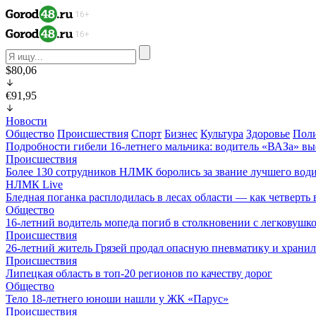
$80,06
€91,95
Новости
Общество
Происшествия
Спорт
Бизнес
Культура
Здоровье
Пол
Подробности гибели 16-летнего мальчика: водитель «ВАЗа» вы
Происшествия
Более 130 сотрудников НЛМК боролись за звание лучшего води
НЛМК Live
Бледная поганка расплодилась в лесах области — как четверть 
Общество
16-летний водитель мопеда погиб в столкновении с легковушк
Происшествия
26-летний житель Грязей продал опасную пневматику и хранил
Происшествия
Липецкая область в топ-20 регионов по качеству дорог
Общество
Тело 18-летнего юноши нашли у ЖК «Парус»
Происшествия