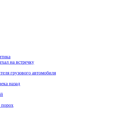
итика
ехал на встречку
теля грузового автомобиля
века назад
ой
 порох