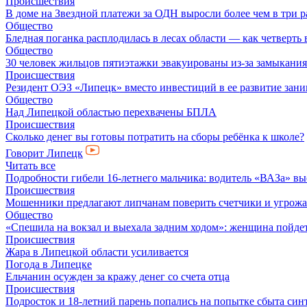
Происшествия
В доме на Звездной платежи за ОДН выросли более чем в три р
Общество
Бледная поганка расплодилась в лесах области — как четверть 
Общество
30 человек жильцов пятиэтажки эвакуированы из-за замыкания
Происшествия
Резидент ОЭЗ «Липецк» вместо инвестиций в ее развитие зан
Общество
Над Липецкой областью перехвачены БПЛА
Происшествия
Сколько денег вы готовы потратить на сборы ребёнка к школе?
Говорит Липецк
Читать все
Подробности гибели 16-летнего мальчика: водитель «ВАЗа» вы
Происшествия
Мошенники предлагают липчанам поверить счетчики и угрож
Общество
«Спешила на вокзал и выехала задним ходом»: женщина пойдет 
Происшествия
Жара в Липецкой области усиливается
Погода в Липецке
Ельчанин осужден за кражу денег со счета отца
Происшествия
Подросток и 18-летний парень попались на попытке сбыта син