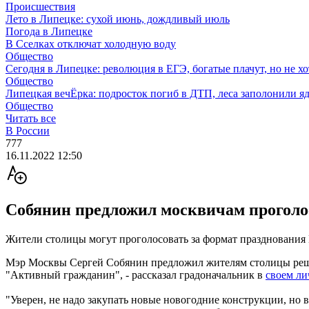
Происшествия
Лето в Липецке: сухой июнь, дождливый июль
Погода в Липецке
В Сселках отключат холодную воду
Общество
Сегодня в Липецке: революция в ЕГЭ, богатые плачут, но не хо
Общество
Липецкая вечЁрка: подросток погиб в ДТП, леса заполонили яд
Общество
Читать все
В России
777
16.11.2022 12:50
Собянин предложил москвичам проголос
Жители столицы могут проголосовать за формат празднования
Мэр Москвы Сергей Собянин предложил жителям столицы решит
"Активный гражданин", - рассказал градоначальник в
своем ли
"Уверен, не надо закупать новые новогодние конструкции, но