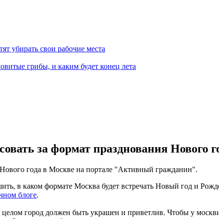
тят убирать свои рабочие места
овитые грибы, и каким будет конец лета
овать за формат празднования Нового г
 Нового года в Москве на портале "Активный гражданин".
ь, в каком формате Москва будет встречать Новый год и Рожде
чном блоге
.
 в целом город должен быть украшен и приветлив. Чтобы у москв