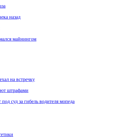
аза
века назад
имался майнингом
ехал на встречку
ают штрафами
под суд за гибель водителя мопеда
тетики