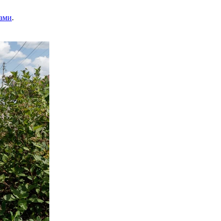
ами
.