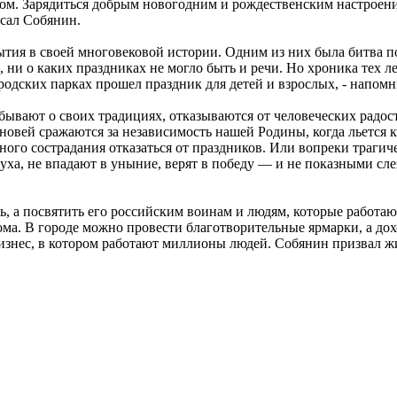
угом. Зарядиться добрым новогодним и рождественским настроение
сал Собянин.
бытия в своей многовековой истории. Одним из них была битва 
 ни о каких праздниках не могло быть и речи. Но хроника тех ле
ородских парках прошел праздник для детей и взрослых, - напом
бывают о своих традициях, отказываются от человеческих радосте
ыновей сражаются за независимость нашей Родины, когда льется 
ного сострадания отказаться от праздников. Или вопреки трагич
а, не впадают в уныние, верят в победу — и не показными слеза
ь, а посвятить его российским воинам и людям, которые работа
а. В городе можно провести благотворительные ярмарки, а дох
нес, в котором работают миллионы людей. Собянин призвал жит