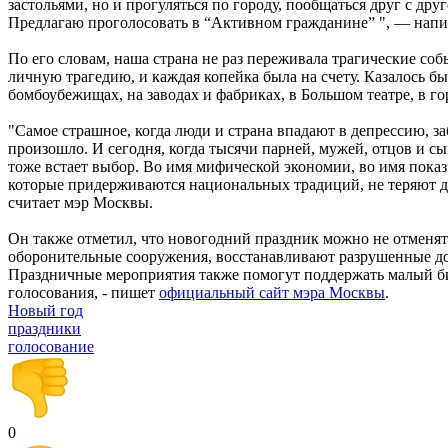
застольями, но и прогуляться по городу, пообщаться друг с др
Предлагаю проголосовать в “Активном гражданине” ", — напи
По его словам, наша страна не раз переживала трагические со
личную трагедию, и каждая копейка была на счету. Казалось бы,
бомбоубежищах, на заводах и фабриках, в Большом театре, в г
"Самое страшное, когда люди и страна впадают в депрессию, за
произошло. И сегодня, когда тысячи парней, мужей, отцов и с
тоже встает выбор. Во имя мифической экономии, во имя показ
которые придерживаются национальных традиций, не теряют дух
считает мэр Москвы.
Он также отметил, что новогодний праздник можно не отменят
оборонительные сооружения, восстанавливают разрушенные дом
Праздничные мероприятия также помогут поддержать малый биз
голосования, - пишет
официальный сайт мэра Москвы
.
Новый год
праздники
голосование
0