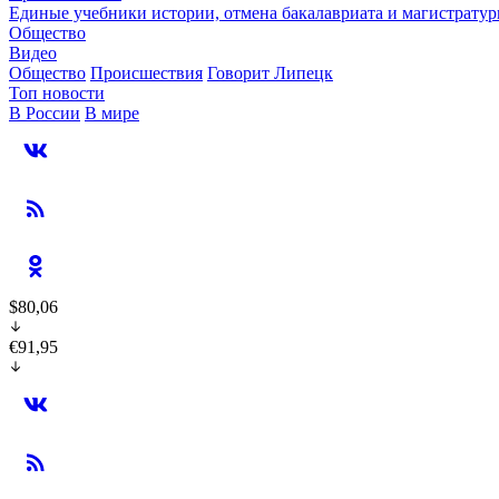
Единые учебники истории, отмена бакалавриата и магистратур
Общество
Видео
Общество
Происшествия
Говорит Липецк
Топ новости
В России
В мире
$80,06
€91,95