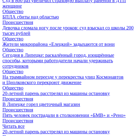
Суд в 800 раз увеличил страховую выплату раненой в ДТП
женщине
Общество
БПЛА сбиты над областью
Происшествия
Девочка сломала ногу после уроков: суд взыскал со школы 200
тысяч рублей
Общество
Жители микрорайона «Елецкий» задыхаются от вони
Общество
Сегодня в Липецке: раскалённый город, изощрённые
способы, которыми работодатели начали удерживать
сотрудников
Общество
На трамвайном переезде у перекрестка улиц Космонавтов
и Циолковского перекроют движение
Общество
20-летний парень расстрелял из машины остановку
Происшествия
В Липецке горел цветочный магазин
Происшествия
Пять человек пострадали в столкновении «БМВ» и «Рено»
Происшествия
Читать все
20-летний парень расстрелял из машины остановку