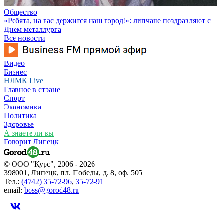
Общество
«Ребята, на вас держится наш город!»: липчане поздравляют с
Днем металлурга
Все новости
Видео
Бизнес
НЛМК Live
Главное в стране
Спорт
Экономика
Политика
Здоровье
А знаете ли вы
Говорит Липецк
© ООО "Курс", 2006 - 2026
398001, Липецк, пл. Победы, д. 8, оф. 505
Тел.:
(4742) 35-72-96
,
35-72-91
email:
boss@gorod48.ru