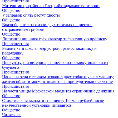
Происшествия
Жители микрорайона «Елецкий» задыхаются от вони
Общество
У заправок опять растут хвосты
Общество
Врачи борются за жизни двух тяжелых пациентов
с отравлением грибами
Общество
Липчанин лишился трёх квартир за фиктивную прописку
Происшествия
Ремонт 72‑й школы: мэр устроил разнос заказчику и
подрядчику
Общество
Прокуратура и ветеринары пресекли поставку молочки из
будущего
Происшествия
Напал на отца с тесаком, изранил двух собак и угнал машину:
жителя области могут отправить на принудительное лечение
Происшествия
На части улицы Московской вводится ограничение движения
Общество
Стоматология выплатит пациенту 1,6 млн рублей после
некачественной установки имплантов
Общество
Читать все