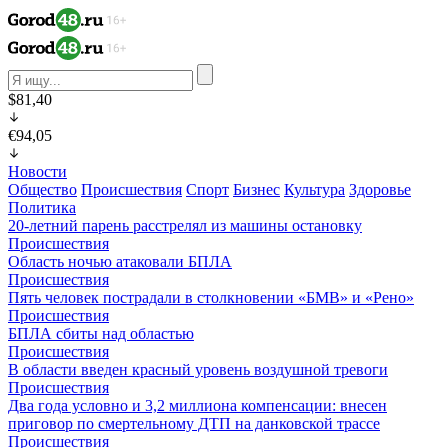
$81,40
€94,05
Новости
Общество
Происшествия
Спорт
Бизнес
Культура
Здоровье
Политика
20-летний парень расстрелял из машины остановку
Происшествия
Область ночью атаковали БПЛА
Происшествия
Пять человек пострадали в столкновении «БМВ» и «Рено»
Происшествия
БПЛА сбиты над областью
Происшествия
В области введен красный уровень воздушной тревоги
Происшествия
Два года условно и 3,2 миллиона компенсации: внесен
приговор по смертельному ДТП на данковской трассе
Происшествия