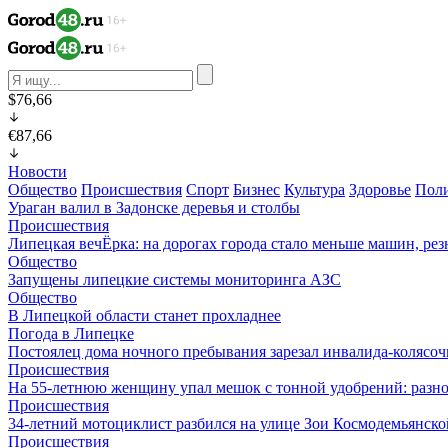
$76,66
€87,66
Новости
Общество
Происшествия
Спорт
Бизнес
Культура
Здоровье
Пол
Ураган валил в Задонске деревья и столбы
Происшествия
Липецкая вечЁрка: на дорогах города стало меньше машин, рез
Общество
Запущены липецкие системы мониторинга АЗС
Общество
В Липецкой области станет прохладнее
Погода в Липецке
Постоялец дома ночного пребывания зарезал инвалида-колясо
Происшествия
На 55-летнюю женщину упал мешок с тонной удобрений: разно
Происшествия
34-летний мотоциклист разбился на улице Зои Космодемьянско
Происшествия