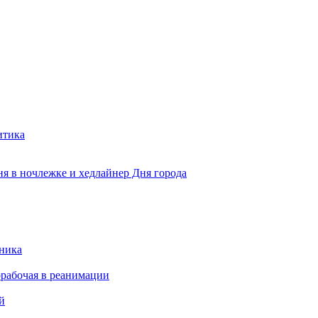
итика
ня в ночлежке и хедлайнер Дня города
чника
рабочая в реанимации
й