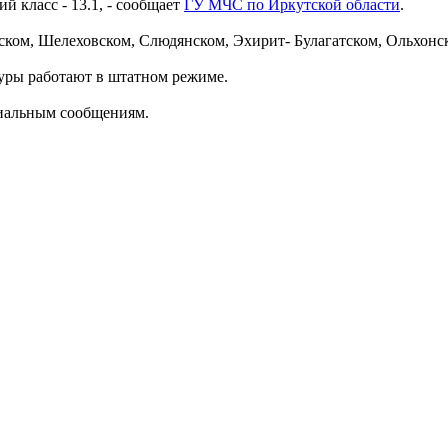
ий класс - 13.1, - сообщает
ГУ МЧС по Иркутской области
.
ком, Шелеховском, Слюдянском, Эхирит- Булагатском, Ольхонско
туры работают в штатном режиме.
циальным сообщениям.