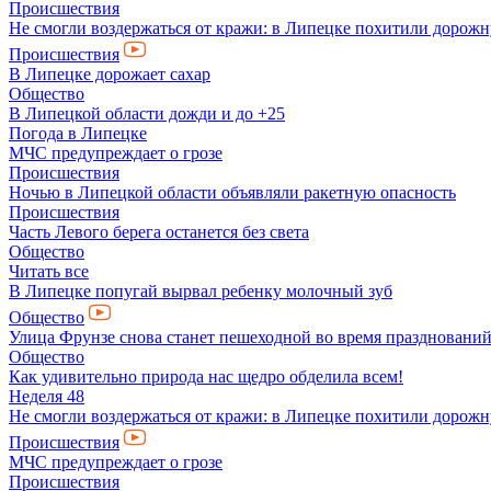
Происшествия
Не смогли воздержаться от кражи: в Липецке похитили дорож
Происшествия
В Липецке дорожает сахар
Общество
В Липецкой области дожди и до +25
Погода в Липецке
МЧС предупреждает о грозе
Происшествия
Ночью в Липецкой области объявляли ракетную опасность
Происшествия
Часть Левого берега останется без света
Общество
Читать все
В Липецке попугай вырвал ребенку молочный зуб
Общество
Улица Фрунзе снова станет пешеходной во время празднований
Общество
Как удивительно природа нас щедро обделила всем!
Неделя 48
Не смогли воздержаться от кражи: в Липецке похитили дорож
Происшествия
МЧС предупреждает о грозе
Происшествия