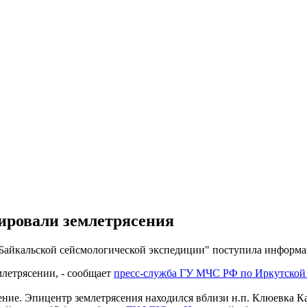
ировали землетрясения
"Байкальской сейсмологической экспедиции" поступила информац
млетрясении, - сообщает
пресс-служба ГУ МЧС РФ по Иркутской
ение. Эпицентр землетрясения находился вблизи н.п. Клюевка К