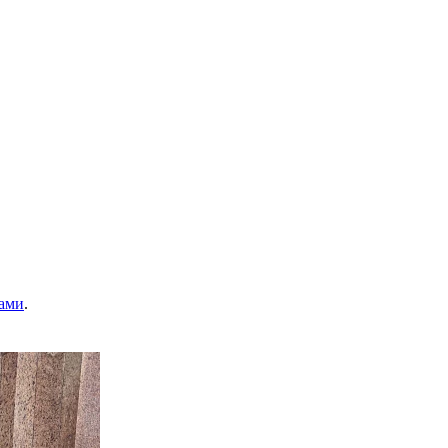
ами
.