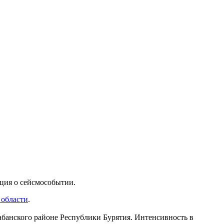
ия о сейсмособытии. ️
 области
.
абанского районе Республики Бурятия. Интенсивность в