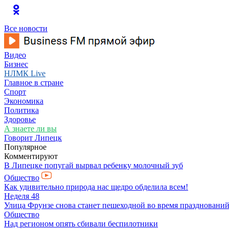
Все новости
Видео
Бизнес
НЛМК Live
Главное в стране
Спорт
Экономика
Политика
Здоровье
А знаете ли вы
Говорит Липецк
Популярное
Комментируют
В Липецке попугай вырвал ребенку молочный зуб
Общество
Как удивительно природа нас щедро обделила всем!
Неделя 48
Улица Фрунзе снова станет пешеходной во время празднований
Общество
Над регионом опять сбивали беспилотники