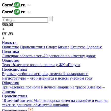
$80,06
€91,95
Новости
Общество
Происшествия
Спорт
Бизнес
Культура
Здоровье
Политика
Липецкая область в топ-20 регионов по качеству дорог
Общество
Тело 18-летнего юноши нашли у ЖК «Парус»
Происшествия
Единые учебники истории, отмена бакалавриата и
магистратуры – что изменится в новом учебном году
Общество
Три человека погибли в ночной аварии на трассе Хлевное –
Липецк
Происшествия
18-летний житель Магнитогорска летел на самолёте и ехал на
такси за деньгами обманутой липчанки
Происшествия