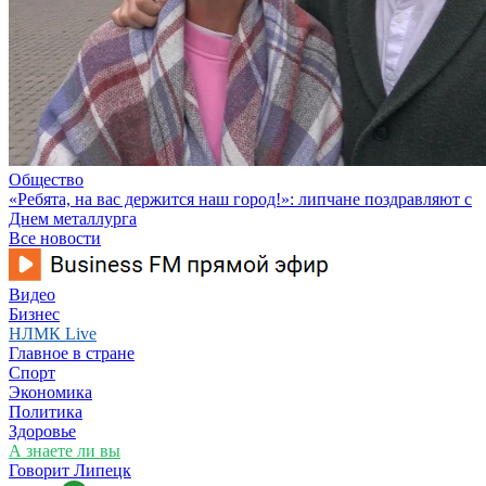
Общество
«Ребята, на вас держится наш город!»: липчане поздравляют с
Днем металлурга
Все новости
Видео
Бизнес
НЛМК Live
Главное в стране
Спорт
Экономика
Политика
Здоровье
А знаете ли вы
Говорит Липецк