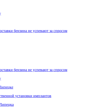
у
ставки бензина не успевают за спросом
ставки бензина не успевают за спросом
у
 Липецке
ественной установки имплантов
 Липецка