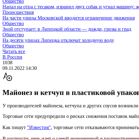
Общество
Напал на отца с тесаком, изранил двух собак и угнал машину: 
Происшествия
На части улицы Московской вводится ограничение движения
Общество
Зной отступает: в Липецкой области — дожди, грозы и град
Общество
На десяти улицах Липецка отключат холодную воду
Общество
Читать все
В России
1038
09.11.2022 14:30
Майонез и кетчуп в пластиковой упако
У производителей майонеза, кетчупа и других соусов возникли
Торговые сети предупредили о рисках снижения поставок майон
Как пишут
"Известия"
, торговые сети отказываются принимат
В частности, речь идет о самой экономичной и распространен