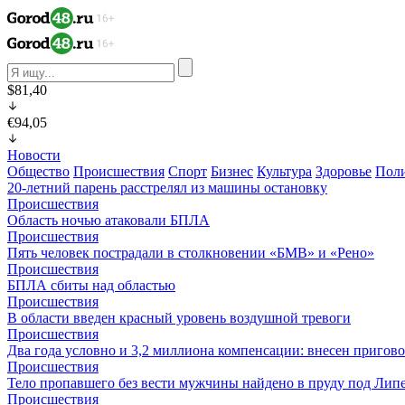
$81,40
€94,05
Новости
Общество
Происшествия
Спорт
Бизнес
Культура
Здоровье
Пол
20-летний парень расстрелял из машины остановку
Происшествия
Область ночью атаковали БПЛА
Происшествия
Пять человек пострадали в столкновении «БМВ» и «Рено»
Происшествия
БПЛА сбиты над областью
Происшествия
В области введен красный уровень воздушной тревоги
Происшествия
Два года условно и 3,2 миллиона компенсации: внесен пригов
Происшествия
Тело пропавшего без вести мужчины найдено в пруду под Лип
Происшествия