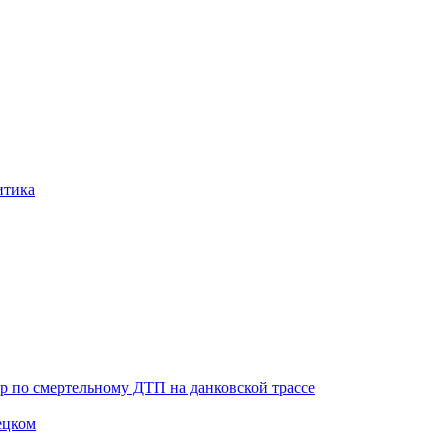
итика
ор по смертельному ДТП на данковской трассе
ецком