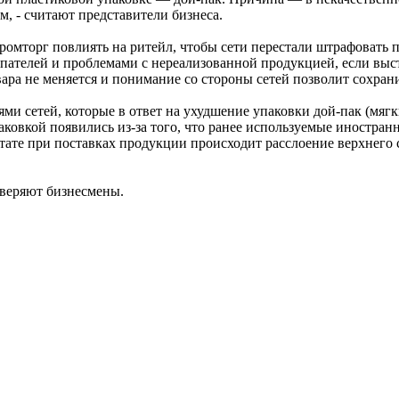
 - считают представители бизнеса.
омторг повлиять на ритейл, чтобы сети перестали штрафовать 
упателей и проблемами с нереализованной продукцией, если выст
товара не меняется и понимание со стороны сетей позволит сохр
ми сетей, которые в ответ на ухудшение упаковки дой-пак (мягк
ковкой появились из-за того, что ранее используемые иностран
ьтате при поставках продукции происходит расслоение верхнего 
 уверяют бизнесмены.