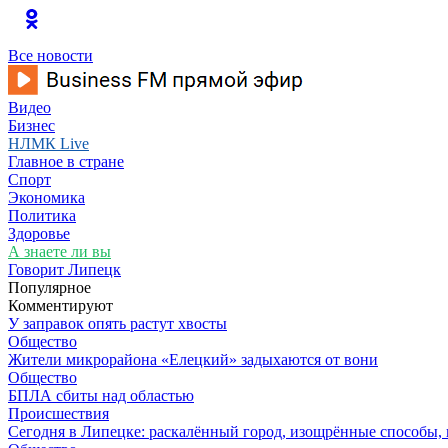
Все новости
Видео
Бизнес
НЛМК Live
Главное в стране
Спорт
Экономика
Политика
Здоровье
А знаете ли вы
Говорит Липецк
Популярное
Комментируют
У заправок опять растут хвосты
Общество
Жители микрорайона «Елецкий» задыхаются от вони
Общество
БПЛА сбиты над областью
Происшествия
Сегодня в Липецке: раскалённый город, изощрённые способы, 