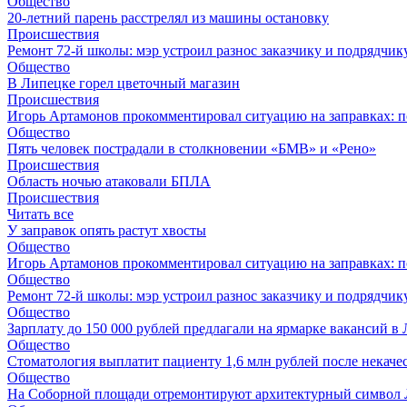
Общество
20-летний парень расстрелял из машины остановку
Происшествия
Ремонт 72‑й школы: мэр устроил разнос заказчику и подрядчик
Общество
В Липецке горел цветочный магазин
Происшествия
Игорь Артамонов прокомментировал ситуацию на заправках: по
Общество
Пять человек пострадали в столкновении «БМВ» и «Рено»
Происшествия
Область ночью атаковали БПЛА
Происшествия
Читать все
У заправок опять растут хвосты
Общество
Игорь Артамонов прокомментировал ситуацию на заправках: по
Общество
Ремонт 72‑й школы: мэр устроил разнос заказчику и подрядчик
Общество
Зарплату до 150 000 рублей предлагали на ярмарке вакансий в
Общество
Стоматология выплатит пациенту 1,6 млн рублей после некач
Общество
На Соборной площади отремонтируют архитектурный символ