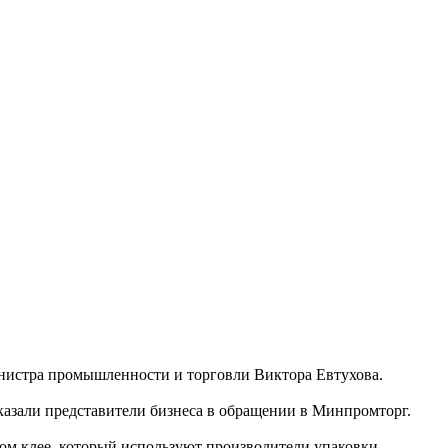
министра промышленности и торговли Виктора Евтухова.
казали представители бизнеса в обращении в Минпромторг.
ом клее, который используют производители упаковки,