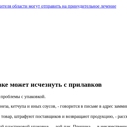
жителя области могут отправить на принудительное лечение
вке может исчезнуть с прилавков
 проблемы с упаковкой.
еза, кетчупа и иных соусов, - говорится в письме в адрес зам
ь товар, штрафуют поставщиков и возвращают продукцию, - расс
ной пластиковой упаковке — дой-пак. Причина — в некачественн