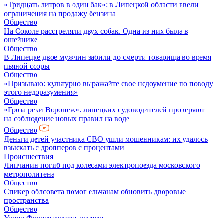
«Тридцать литров в один бак»: в Липецкой области ввели
ограничения на продажу бензина
Общество
На Соколе расстреляли двух собак. Одна из них была в
ошейнике
Общество
В Липецке двое мужчин забили до смерти товарища во время
пьяной ссоры
Общество
«Призываю: культурно выражайте свое недоумение по поводу
этого недоразумения»
Общество
«Гроза реки Воронеж»: липецких судоводителей проверяют
на соблюдение новых правил на воде
Общество
Деньги детей участника СВО ушли мошенникам: их удалось
взыскать с дропперов с процентами
Происшествия
Липчанин погиб под колесами электропоезда московского
метрополитена
Общество
Спикер облсовета помог ельчанам обновить дворовые
пространства
Общество
Улица Фрунзе засияет огнями