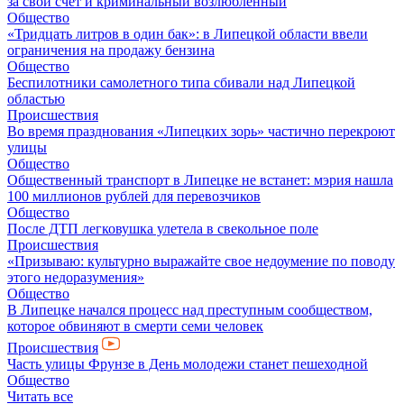
за свой счет и криминальный возлюбленный
Общество
«Тридцать литров в один бак»: в Липецкой области ввели
ограничения на продажу бензина
Общество
Беспилотники самолетного типа сбивали над Липецкой
областью
Происшествия
Во время празднования «Липецких зорь» частично перекроют
улицы
Общество
Общественный транспорт в Липецке не встанет: мэрия нашла
100 миллионов рублей для перевозчиков
Общество
После ДТП легковушка улетела в свекольное поле
Происшествия
«Призываю: культурно выражайте свое недоумение по поводу
этого недоразумения»
Общество
В Липецке начался процесс над преступным сообществом,
которое обвиняют в смерти семи человек
Происшествия
Часть улицы Фрунзе в День молодежи станет пешеходной
Общество
Читать все