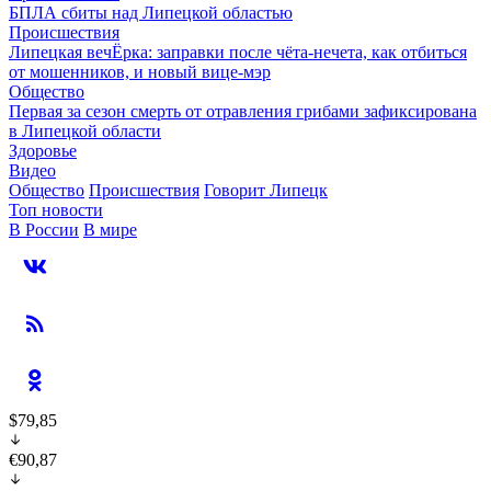
БПЛА сбиты над Липецкой областью
Происшествия
Липецкая вечЁрка: заправки после чёта-нечета, как отбиться
от мошенников, и новый вице-мэр
Общество
Первая за сезон смерть от отравления грибами зафиксирована
в Липецкой области
Здоровье
Видео
Общество
Происшествия
Говорит Липецк
Топ новости
В России
В мире
$79,85
€90,87