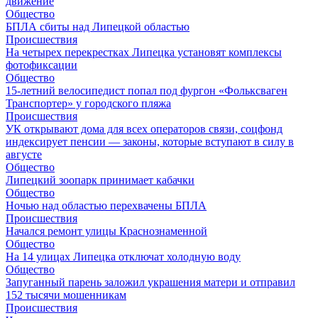
движение
Общество
БПЛА сбиты над Липецкой областью
Происшествия
На четырех перекрестках Липецка установят комплексы
фотофиксации
Общество
15-летний велосипедист попал под фургон «Фольксваген
Транспортер» у городского пляжа
Происшествия
УК открывают дома для всех операторов связи, соцфонд
индексирует пенсии — законы, которые вступают в силу в
августе
Общество
Липецкий зоопарк принимает кабачки
Общество
Ночью над областью перехвачены БПЛА
Происшествия
Начался ремонт улицы Краснознаменной
Общество
На 14 улицах Липецка отключат холодную воду
Общество
Запуганный парень заложил украшения матери и отправил
152 тысячи мошенникам
Происшествия