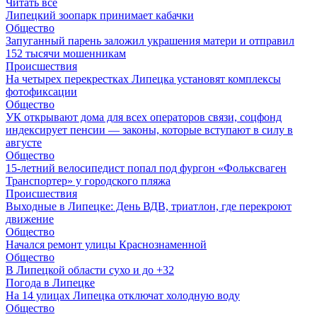
Читать все
Липецкий зоопарк принимает кабачки
Общество
Запуганный парень заложил украшения матери и отправил
152 тысячи мошенникам
Происшествия
На четырех перекрестках Липецка установят комплексы
фотофиксации
Общество
УК открывают дома для всех операторов связи, соцфонд
индексирует пенсии — законы, которые вступают в силу в
августе
Общество
15-летний велосипедист попал под фургон «Фольксваген
Транспортер» у городского пляжа
Происшествия
Выходные в Липецке: День ВДВ, триатлон, где перекроют
движение
Общество
Начался ремонт улицы Краснознаменной
Общество
В Липецкой области сухо и до +32
Погода в Липецке
На 14 улицах Липецка отключат холодную воду
Общество