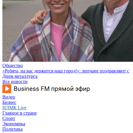
Общество
«Ребята, на вас держится наш город!»: липчане поздравляют с
Днем металлурга
Все новости
Видео
Бизнес
НЛМК Live
Главное в стране
Спорт
Экономика
Политика