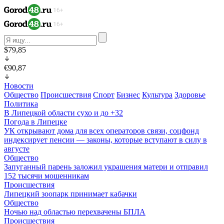
$79,85
€90,87
Новости
Общество
Происшествия
Спорт
Бизнес
Культура
Здоровье
Политика
В Липецкой области сухо и до +32
Погода в Липецке
УК открывают дома для всех операторов связи, соцфонд
индексирует пенсии — законы, которые вступают в силу в
августе
Общество
Запуганный парень заложил украшения матери и отправил
152 тысячи мошенникам
Происшествия
Липецкий зоопарк принимает кабачки
Общество
Ночью над областью перехвачены БПЛА
Происшествия