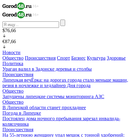
$76,66
€87,66
Новости
Общество
Происшествия
Спорт
Бизнес
Культура
Здоровье
Политика
Ураган валил в Задонске деревья и столбы
Происшествия
Липецкая вечЁрка: на дорогах города стало меньше машин,
резня в ночлежке и хедлайнер Дня города
Общество
Запущены липецкие системы мониторинга АЗС
Общество
В Липецкой области станет прохладнее
Погода в Липецке
Постоялец дома ночного пребывания зарезал инвалида-
колясочника
Происшествия
На 55-летнюю женщину упал мешок с тонной удобрений: