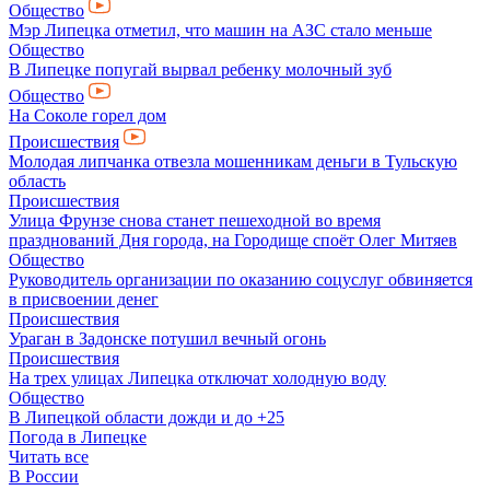
Общество
Мэр Липецка отметил, что машин на АЗС стало меньше
Общество
В Липецке попугай вырвал ребенку молочный зуб
Общество
На Соколе горел дом
Происшествия
Молодая липчанка отвезла мошенникам деньги в Тульскую
область
Происшествия
Улица Фрунзе снова станет пешеходной во время
празднований Дня города, на Городище споёт Олег Митяев
Общество
Руководитель организации по оказанию соцуслуг обвиняется
в присвоении денег
Происшествия
Ураган в Задонске потушил вечный огонь
Происшествия
На трех улицах Липецка отключат холодную воду
Общество
В Липецкой области дожди и до +25
Погода в Липецке
Читать все
В России