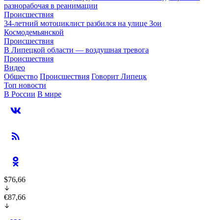
разнорабочая в реанимации
Происшествия
34-летний мотоциклист разбился на улице Зои
Космодемьянской
Происшествия
В Липецкой области — воздушная тревога
Происшествия
Видео
Общество
Происшествия
Говорит Липецк
Топ новости
В России
В мире
$76,66
€87,66