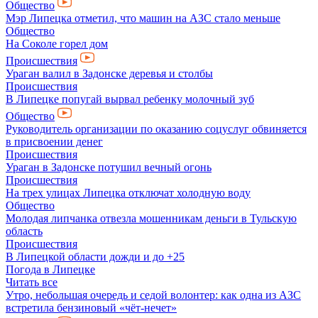
Общество
Мэр Липецка отметил, что машин на АЗС стало меньше
Общество
На Соколе горел дом
Происшествия
Ураган валил в Задонске деревья и столбы
Происшествия
В Липецке попугай вырвал ребенку молочный зуб
Общество
Руководитель организации по оказанию соцуслуг обвиняется
в присвоении денег
Происшествия
Ураган в Задонске потушил вечный огонь
Происшествия
На трех улицах Липецка отключат холодную воду
Общество
Молодая липчанка отвезла мошенникам деньги в Тульскую
область
Происшествия
В Липецкой области дожди и до +25
Погода в Липецке
Читать все
Утро, небольшая очередь и седой волонтер: как одна из АЗС
встретила бензиновый «чёт-нечет»