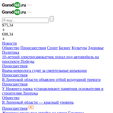
$75,34
€88,34
Новости
Общество
Происшествия
Спорт
Бизнес
Культура
Здоровье
Политика
10-летний электросамокатчик попал под автомобиль на
проспекте Победы
Происшествия
Врача-невролога судят за смертельные инъекции
Происшествия
В Липецкой области объявлен отбой воздушной тревоги
Происшествия
У Нижнего парка устанавливают памятник основателям и
строителям Липецка
Общество
В Липецкой области — красный уровень
Происшествия
Женщина упала под автобус на улице Гагарина