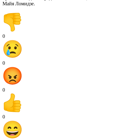
Майя Ломидзе.
0
0
0
0