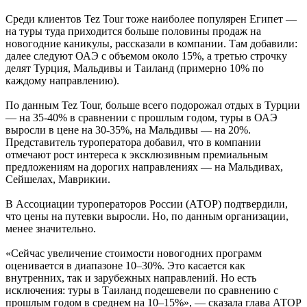
Среди клиентов Tez Tour тоже наиболее популярен Египет —
на туры туда приходится больше половины продаж на
новогодние каникулы, рассказали в компании. Там добавили:
далее следуют ОАЭ с объемом около 15%, а третью строчку
делят Турция, Мальдивы и Таиланд (примерно 10% по
каждому направлению).
По данным Tez Tour, больше всего подорожал отдых в Турции
­— на 35-40% в сравнении с прошлым годом, туры в ОАЭ
выросли в цене на 30-35%, на Мальдивы — на 20%.
Представитель туроператора добавил, что в компании
отмечают рост интереса к эксклюзивным премиальным
предложениям на дорогих направлениях — на Мальдивах,
Сейшелах, Маврикии.
В Ассоциации туроператоров России (АТОР) подтвердили,
что цены на путевки выросли. Но, по данным организации,
менее значительно.
«Сейчас увеличение стоимости новогодних программ
оценивается в диапазоне 10–30%. Это касается как
внутренних, так и зарубежных направлений. Но есть
исключения: туры в Таиланд подешевели по сравнению с
прошлым годом в среднем на 10–15%», — сказала глава АТОР