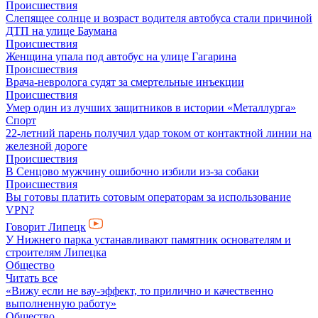
Происшествия
Слепящее солнце и возраст водителя автобуса стали причиной
ДТП на улице Баумана
Происшествия
Женщина упала под автобус на улице Гагарина
Происшествия
Врача-невролога судят за смертельные инъекции
Происшествия
Умер один из лучших защитников в истории «Металлурга»
Спорт
22-летний парень получил удар током от контактной линии на
железной дороге
Происшествия
В Сенцово мужчину ошибочно избили из-за собаки
Происшествия
Вы готовы платить сотовым операторам за использование
VPN?
Говорит Липецк
У Нижнего парка устанавливают памятник основателям и
строителям Липецка
Общество
Читать все
«Вижу если не вау-эффект, то прилично и качественно
выполненную работу»
Общество