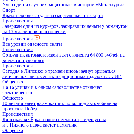
Умер один из лучших защитников в истории «Металлурга»
Спорт
Врача-невролога судят за смертельные инъекции
Происшествия
Задержан один из курьеров, забиравших деньги у обманутой
на 15 миллионов пенсионерки
Происшествия
Все уровни опасности сняты
Происшествия
Сотрудник автомастерской взял с клиента 64 800 рублей на
запчасти и уволился
Происшествия
Сегодня в Липецке: в трамваи вновь начнут врываться,
липчане начали заменять традиционных гадалок на… ИИ
Общество
На 16 улицах и в одном садоводчестве отключат
электричество
Общество
10-летний электросамокатчик попал под автомобиль на
проспекте Победы
Происшествия
Липецкая вечЁрка: полоса несчастий, видео угона
и у Нижнего парка растет памятник
Общество