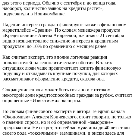
для этого периода. Обычно с сентября и до конца года,
наоборот, количество заявок на кредиты растет», —
подчеркнули в Новикомбанке.
Падение интереса граждан фиксируют также в финансовом
маркетплейсе «Сравни». По словам менеджера продукта
«Кредитование» Алены Андреевой, начиная с 21 сентября
видно незначительное снижение интереса к кредитным
продуктам: до 10% по сравнению с месяцем ранее.
Как считает эксперт, это вполне логичная реакция
пользователей на геополитические события. В таких
ситуациях люди чаще предпочитают копить финансовую
подушку и откладывать крупные покупки, для которых
рассматривают оформление кредита, сказала она.
Сокращение спроса может быть связано и с оттоком
некоторой доли кредитоспособных граждан за рубеж, считают
опрошенные «Известиями» эксперты.
По словам финансового эксперта и автора Telegram-канала
«Экономизм» Алексея Кричевского, стоит говорить не только
о падении спроса, но и об определенной «заморозке»
предложения. Не секрет, что сейчас мужчины до 40 лет стали
своего рода «токсичными» заемщиками, и риски здесь для