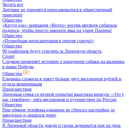
Читать все
Липчане не торопятся пересаживаться в общественный
транспорт
Общество
«Круги ада»: компания «Интех» восемь месяцев собирала
подписи, чтобы просто закопать ямы на улице Папина!
Общество
«Полнейшая антисанитария в центре города!»
Общество
99 снайперов будут стрелять за Липецкую область
Спорт
Следком проверяет историю о нападении собаки на мальчика
в парке Победы
Общество
Ельчанка сложила в пакет больше двух миллионов рублей и
отдала мошенникам
Происшествия
Липецкая семья со второй попытки выиграла конкурс «Это у
нас семейное», пять миллионов и путешествие по России
Общество
При обмене телефона ельчанин не сбросил настройки до
заводских и лишился денег
Происшествия
В Липецкой области дожди и грозы задержатся еще на день