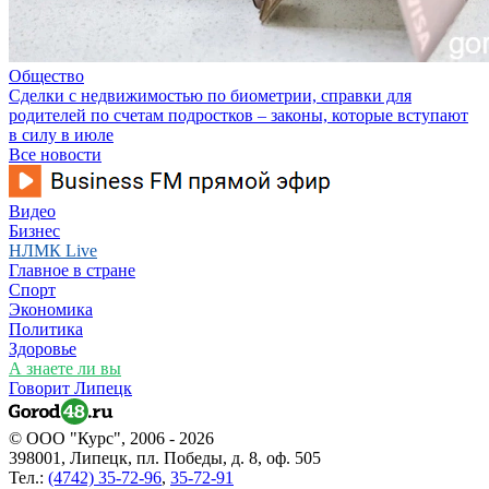
Общество
Сделки с недвижимостью по биометрии, справки для
родителей по счетам подростков – законы, которые вступают
в силу в июле
Все новости
Видео
Бизнес
НЛМК Live
Главное в стране
Спорт
Экономика
Политика
Здоровье
А знаете ли вы
Говорит Липецк
© ООО "Курс", 2006 - 2026
398001, Липецк, пл. Победы, д. 8, оф. 505
Тел.:
(4742) 35-72-96
,
35-72-91