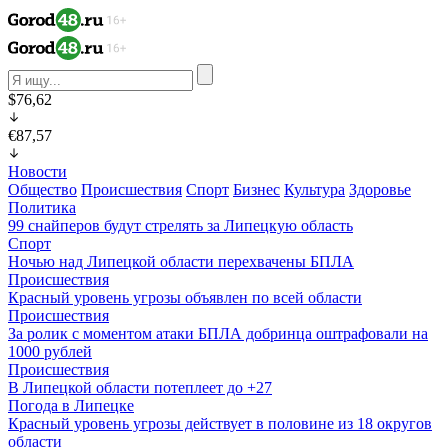
$76,62
€87,57
Новости
Общество
Происшествия
Спорт
Бизнес
Культура
Здоровье
Политика
99 снайперов будут стрелять за Липецкую область
Спорт
Ночью над Липецкой области перехвачены БПЛА
Происшествия
Красный уровень угрозы объявлен по всей области
Происшествия
За ролик с моментом атаки БПЛА добринца оштрафовали на
1000 рублей
Происшествия
В Липецкой области потеплеет до +27
Погода в Липецке
Красный уровень угрозы действует в половине из 18 округов
области