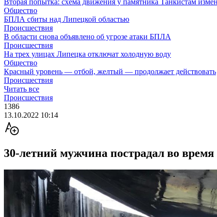
Вторая попытка: схема движения у памятника Танкистам изме
Общество
БПЛА сбиты над Липецкой областью
Происшествия
В области снова объявлено об угрозе атаки БПЛА
Происшествия
На трех улицах Липецка отключат холодную воду
Общество
Красный уровень — отбой, желтый — продолжает действовать
Происшествия
Читать все
Происшествия
1386
13.10.2022 10:14
30-летний мужчина пострадал во время