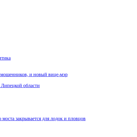
итика
от мошенников, и новый вице-мэр
в Липецкой области
 моста закрывается для лодок и пловцов