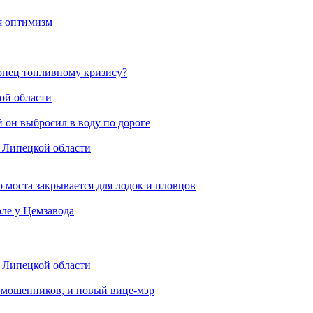
ся оптимизм
конец топливному кризису?
ой области
й он выбросил в воду по дороге
в Липецкой области
 моста закрывается для лодок и пловцов
ле у Цемзавода
в Липецкой области
от мошенников, и новый вице-мэр