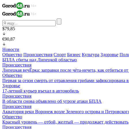
$79,85
€90,87
Новости
Общество
Происшествия
Спорт
Бизнес
Культура
Здоровье
Пол
БПЛА сбиты над Липецкой областью
Происшествия
Липецкая вечЁрка: заправки после чёта-нечета, как отбиться 
Общество
Первая за сезон смерть от отравления грибами зафиксирована 
Здоровье
17-летний курьер въехал в автомобиль
Происшествия
В области снова объявлено об угрозе атаки БПЛА
Происшествия
Акватория реки Воронеж возле Зеленого острова и Петровского
Общество
Красный уровень — отбой, желтый — продолжает действовать
Происшествия