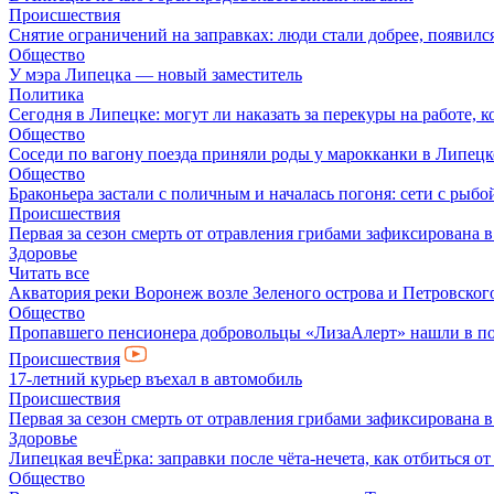
Происшествия
Снятие ограничений на заправках: люди стали добрее, появил
Общество
У мэра Липецка — новый заместитель
Политика
Сегодня в Липецке: могут ли наказать за перекуры на работе, 
Общество
Соседи по вагону поезда приняли роды у марокканки в Липецк
Общество
Браконьера застали с поличным и началась погоня: сети с рыбо
Происшествия
Первая за сезон смерть от отравления грибами зафиксирована 
Здоровье
Читать все
Акватория реки Воронеж возле Зеленого острова и Петровского
Общество
Пропавшего пенсионера добровольцы «ЛизаАлерт» нашли в по
Происшествия
17-летний курьер въехал в автомобиль
Происшествия
Первая за сезон смерть от отравления грибами зафиксирована 
Здоровье
Липецкая вечЁрка: заправки после чёта-нечета, как отбиться 
Общество