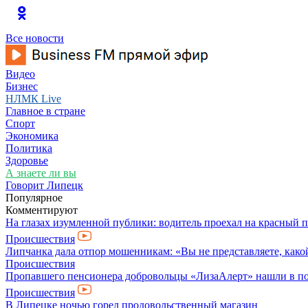
Все новости
Видео
Бизнес
НЛМК Live
Главное в стране
Спорт
Экономика
Политика
Здоровье
А знаете ли вы
Говорит Липецк
Популярное
Комментируют
На глазах изумленной публики: водитель проехал на красный 
Происшествия
Липчанка дала отпор мошенникам: «Вы не представляете, како
Происшествия
Пропавшего пенсионера добровольцы «ЛизаАлерт» нашли в по
Происшествия
В Липецке ночью горел продовольственный магазин