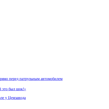
прямо перед патрульным автомобилем
й это был шок!»
ле у Цемзавода