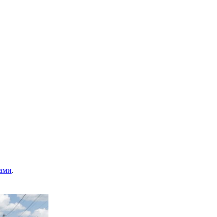
ами
.