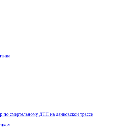
итика
ор по смертельному ДТП на данковской трассе
ецком