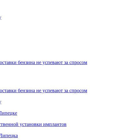
у
ставки бензина не успевают за спросом
ставки бензина не успевают за спросом
у
 Липецке
ественной установки имплантов
 Липецка