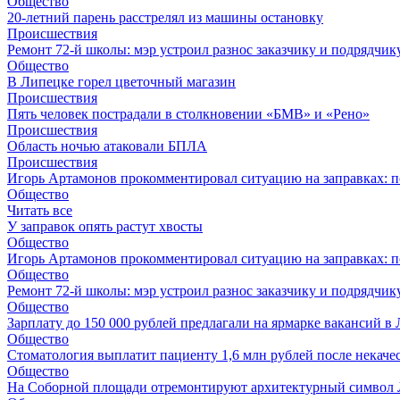
Общество
20-летний парень расстрелял из машины остановку
Происшествия
Ремонт 72‑й школы: мэр устроил разнос заказчику и подрядчик
Общество
В Липецке горел цветочный магазин
Происшествия
Пять человек пострадали в столкновении «БМВ» и «Рено»
Происшествия
Область ночью атаковали БПЛА
Происшествия
Игорь Артамонов прокомментировал ситуацию на заправках: по
Общество
Читать все
У заправок опять растут хвосты
Общество
Игорь Артамонов прокомментировал ситуацию на заправках: по
Общество
Ремонт 72‑й школы: мэр устроил разнос заказчику и подрядчик
Общество
Зарплату до 150 000 рублей предлагали на ярмарке вакансий в
Общество
Стоматология выплатит пациенту 1,6 млн рублей после некач
Общество
На Соборной площади отремонтируют архитектурный символ