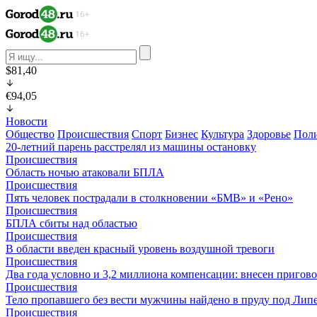
$81,40
€94,05
Новости
Общество
Происшествия
Спорт
Бизнес
Культура
Здоровье
Пол
20-летний парень расстрелял из машины остановку
Происшествия
Область ночью атаковали БПЛА
Происшествия
Пять человек пострадали в столкновении «БМВ» и «Рено»
Происшествия
БПЛА сбиты над областью
Происшествия
В области введен красный уровень воздушной тревоги
Происшествия
Два года условно и 3,2 миллиона компенсации: внесен пригов
Происшествия
Тело пропавшего без вести мужчины найдено в пруду под Лип
Происшествия