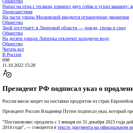
Общество
Напал на отца с тесаком, изранил двух собак и угнал машину: 
Происшествия
На части улицы Московской вводится ограничение движения
Общество
Зной отступает: в Липецкой области — дожди, грозы и град
Общество
На десяти улицах Липецка отключат холодную воду
Общество
Читать все
В России
698
11.10.2022 15:28
Президент РФ подписал указ о продлени
Россия ввела запрет на поставки продуктов из стран Европейск
Президент России Владимир Путин подписал указ, который про
"Постановляю: продлить с 1 января по 31 декабря 2023 года д
2014 года", — говорится в
тексте документа на официальном 