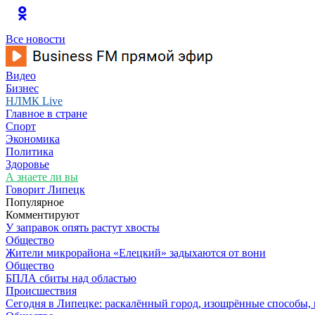
Все новости
Видео
Бизнес
НЛМК Live
Главное в стране
Спорт
Экономика
Политика
Здоровье
А знаете ли вы
Говорит Липецк
Популярное
Комментируют
У заправок опять растут хвосты
Общество
Жители микрорайона «Елецкий» задыхаются от вони
Общество
БПЛА сбиты над областью
Происшествия
Сегодня в Липецке: раскалённый город, изощрённые способы, 