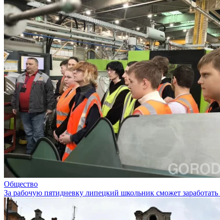
Общество
За рабочую пятидневку липецкий школьник сможет заработать 