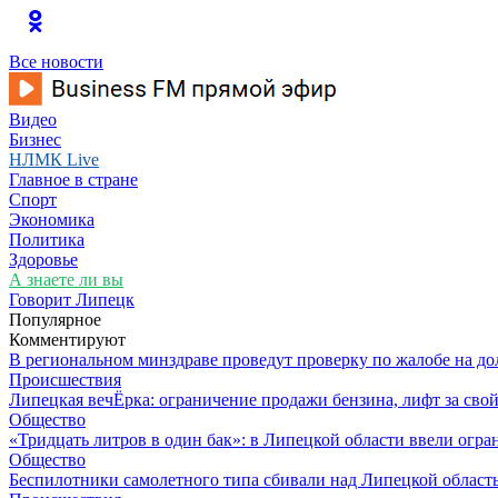
Все новости
Видео
Бизнес
НЛМК Live
Главное в стране
Спорт
Экономика
Политика
Здоровье
А знаете ли вы
Говорит Липецк
Популярное
Комментируют
В региональном минздраве проведут проверку по жалобе на д
Происшествия
Липецкая вечЁрка: ограничение продажи бензина, лифт за св
Общество
«Тридцать литров в один бак»: в Липецкой области ввели огр
Общество
Беспилотники самолетного типа сбивали над Липецкой област