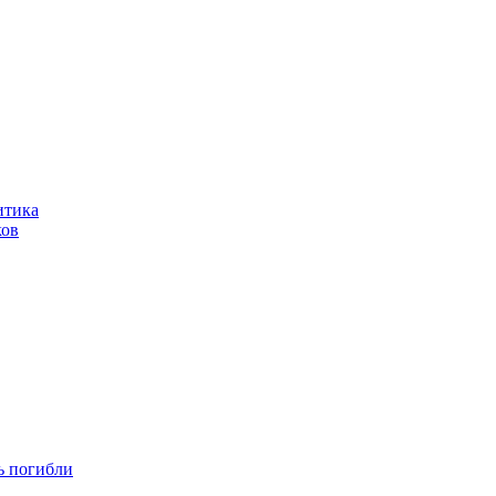
итика
ков
ть погибли