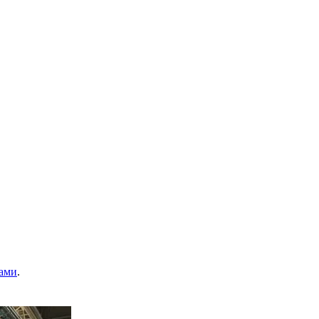
ами
.