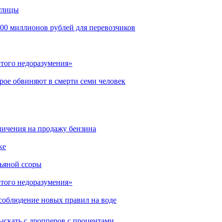
улицы
00 миллионов рублей для перевозчиков
этого недоразумения»
рое обвиняют в смерти семи человек
аничения на продажу бензина
ке
пьяной ссоры
этого недоразумения»
соблюдение новых правил на воде
ыскать с дропперов с процентами