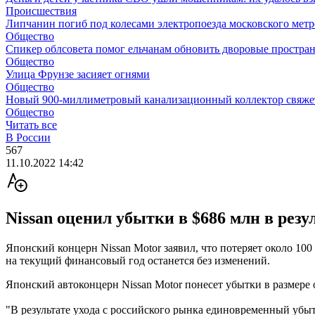
Происшествия
Липчанин погиб под колесами электропоезда московского мет
Общество
Спикер облсовета помог ельчанам обновить дворовые простран
Общество
Улица Фрунзе засияет огнями
Общество
Новый 900-миллиметровый канализационный коллектор свяжет
Общество
Читать все
В России
567
11.10.2022 14:42
Nissan оценил убытки в $686 млн в резу
Японский концерн Nissan Motor заявил, что потеряет около 100
на текущий финансовый год останется без изменений.
Японский автоконцерн Nissan Motor понесет убытки в размере ок
"В результате ухода с российского рынка единовременный убы