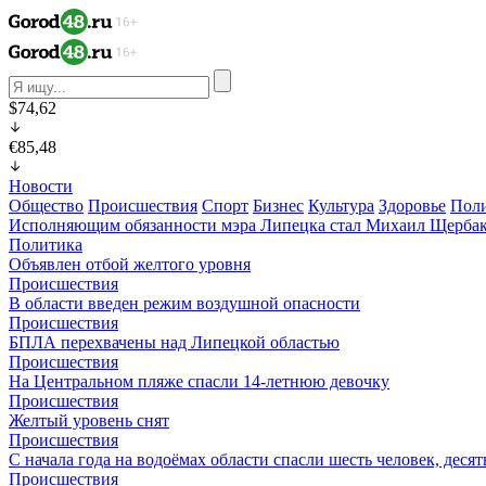
$74,62
€85,48
Новости
Общество
Происшествия
Спорт
Бизнес
Культура
Здоровье
Пол
Исполняющим обязанности мэра Липецка стал Михаил Щерба
Политика
Объявлен отбой желтого уровня
Происшествия
В области введен режим воздушной опасности
Происшествия
БПЛА перехвачены над Липецкой областью
Происшествия
На Центральном пляже спасли 14-летнюю девочку
Происшествия
Желтый уровень снят
Происшествия
С начала года на водоёмах области спасли шесть человек, деся
Происшествия