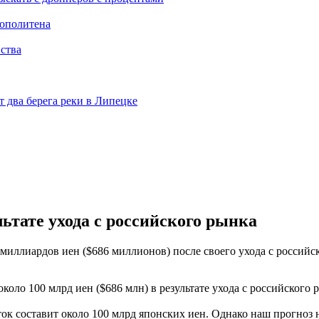
рополитена
ства
 два берега реки в Липецке
льтате ухода с российского рынка
 миллиардов иен ($686 миллионов) после своего ухода с российс
оло 100 млрд иен ($686 млн) в результате ухода с российского р
ток составит около 100 млрд японских иен. Однако наш прогноз