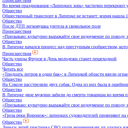
Происшествия
Во время празднования «Липецких зорь» частично перекроют 
Общество
Общественный транспорт в Липецке не встанет: мэрия нашла 1
Общество
После ДТП легковушка улетела в свекольное поле
Происшествия
«Призываю: культурно выражайте свое недоумение по поводу 
Общество
В Липецке начался процесс над преступным сообществом, кото
Происшествия
Часть улицы Фрунзе в День молодежи станет пешеходной
Общество
Читать все
«Тридцать литров в один бак»: в Липецкой области ввели огр
Общество
На Соколе расстреляли двух собак. Одна из них была в ошейни
Общество
В Липецке двое мужчин забили до смерти товарища во время 
Общество
«Призываю: культурно выражайте свое недоумение по поводу 
Общество
«Гроза реки Воронеж»: липецких судоводителей проверяют на 
Общество
Деньги детей участника СВО ушли мошенникам: их удалось вз