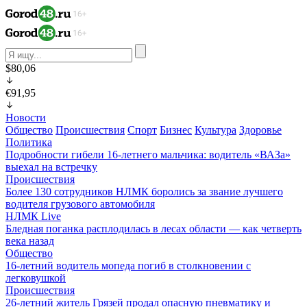
$80,06
€91,95
Новости
Общество
Происшествия
Спорт
Бизнес
Культура
Здоровье
Политика
Подробности гибели 16-летнего мальчика: водитель «ВАЗа»
выехал на встречку
Происшествия
Более 130 сотрудников НЛМК боролись за звание лучшего
водителя грузового автомобиля
НЛМК Live
Бледная поганка расплодилась в лесах области — как четверть
века назад
Общество
16-летний водитель мопеда погиб в столкновении с
легковушкой
Происшествия
26-летний житель Грязей продал опасную пневматику и