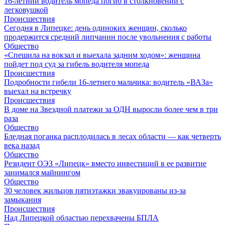
16-летний водитель мопеда погиб в столкновении с
легковушкой
Происшествия
Сегодня в Липецке: день одиноких женщин, сколько
продержится средний липчанин после увольнения с работы
Общество
«Спешила на вокзал и выехала задним ходом»: женщина
пойдет под суд за гибель водителя мопеда
Происшествия
Подробности гибели 16-летнего мальчика: водитель «ВАЗа»
выехал на встречку
Происшествия
В доме на Звездной платежи за ОДН выросли более чем в три
раза
Общество
Бледная поганка расплодилась в лесах области — как четверть
века назад
Общество
Резидент ОЭЗ «Липецк» вместо инвестиций в ее развитие
занимался майнингом
Общество
30 человек жильцов пятиэтажки эвакуированы из-за
замыкания
Происшествия
Над Липецкой областью перехвачены БПЛА