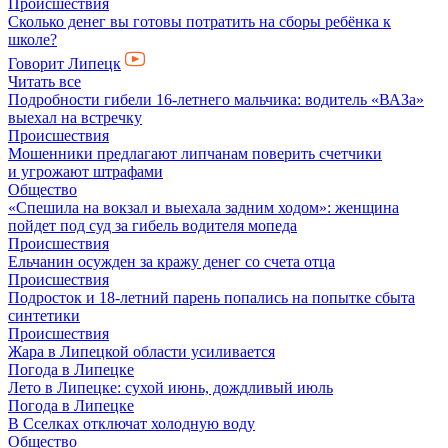
Происшествия
Сколько денег вы готовы потратить на сборы ребёнка к
школе?
Говорит Липецк
Читать все
Подробности гибели 16-летнего мальчика: водитель «ВАЗа»
выехал на встречку
Происшествия
Мошенники предлагают липчанам поверить счетчики
и угрожают штрафами
Общество
«Спешила на вокзал и выехала задним ходом»: женщина
пойдет под суд за гибель водителя мопеда
Происшествия
Ельчанин осужден за кражу денег со счета отца
Происшествия
Подросток и 18-летний парень попались на попытке сбыта
синтетики
Происшествия
Жара в Липецкой области усиливается
Погода в Липецке
Лето в Липецке: сухой июнь, дождливый июль
Погода в Липецке
В Сселках отключат холодную воду
Общество