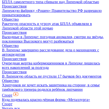
БПЛА самолетного типа сбивали над Липецкой областью
Происшествия
Липецкую фабрику «Рошен» Правительство РФ разрешило
приватизировать
Общество
Ракетную опасность и угрозу атак БПЛА объявляли в
Липецкой области этой ночью
Происшествия
Выходные в Липецке: погодная аномалия, смотри на звёзды,
поклонники Высоцкого могут разбежаться
Общество
В Липецке завершено расследование дела о махинациях с
автокредитом
Происшествия
Очередная жертва кибермошенников в Липецке лишилась
всех накоплений за полгода
Происшествия
В Липецкую область не пустили 17 бычков без документов
Общество
Хрипунков не хочет искать защитника на стороне, в семье
тамбовского тренера родился ребёнок липчанин
Спорт
Куда подевалась красно-чёрная форма «Металлурга»
Спорт
Читать все