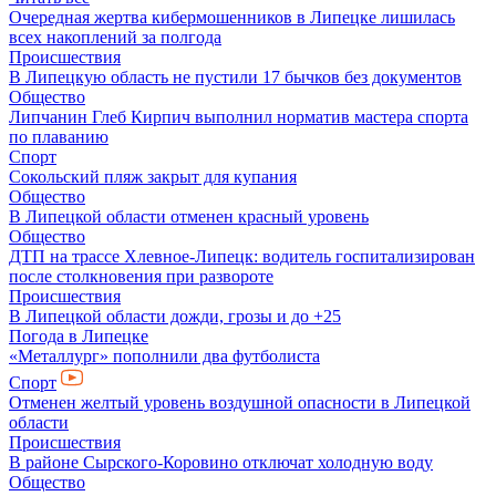
Очередная жертва кибермошенников в Липецке лишилась
всех накоплений за полгода
Происшествия
В Липецкую область не пустили 17 бычков без документов
Общество
Липчанин Глеб Кирпич выполнил норматив мастера спорта
по плаванию
Спорт
Сокольский пляж закрыт для купания
Общество
В Липецкой области отменен красный уровень
Общество
ДТП на трассе Хлевное-Липецк: водитель госпитализирован
после столкновения при развороте
Происшествия
В Липецкой области дожди, грозы и до +25
Погода в Липецке
«Металлург» пополнили два футболиста
Спорт
Отменен желтый уровень воздушной опасности в Липецкой
области
Происшествия
В районе Сырского-Коровино отключат холодную воду
Общество