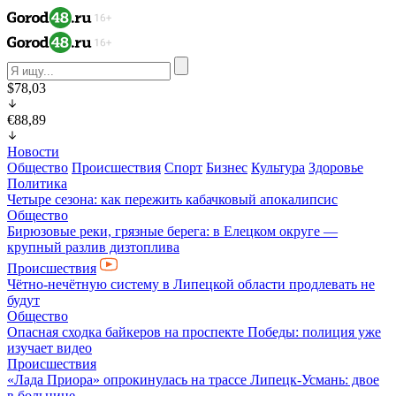
$78,03
€88,89
Новости
Общество
Происшествия
Спорт
Бизнес
Культура
Здоровье
Политика
Четыре сезона: как пережить кабачковый апокалипсис
Общество
Бирюзовые реки, грязные берега: в Елецком округе —
крупный разлив дизтоплива
Происшествия
Чётно-нечётную систему в Липецкой области продлевать не
будут
Общество
Опасная сходка байкеров на проспекте Победы: полиция уже
изучает видео
Происшествия
«Лада Приора» опрокинулась на трассе Липецк-Усмань: двое
в больнице