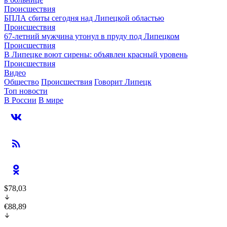
Происшествия
БПЛА сбиты сегодня над Липецкой областью
Происшествия
67-летний мужчина утонул в пруду под Липецком
Происшествия
В Липецке воют сирены: объявлен красный уровень
Происшествия
Видео
Общество
Происшествия
Говорит Липецк
Топ новости
В России
В мире
$78,03
€88,89