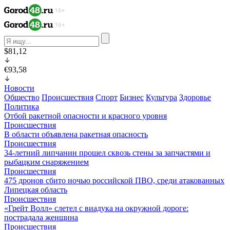
$81,12
€93,58
Новости
Общество
Происшествия
Спорт
Бизнес
Культура
Здоровье
Политика
Отбой ракетной опасности и красного уровня
Происшествия
В области объявлена ракетная опасность
Происшествия
34-летний липчанин прошел сквозь стены за запчастями и
рыбацким снаряжением
Происшествия
475 дронов сбито ночью российской ПВО, среди атакованных
Липецкая область
Происшествия
«Грейт Волл» слетел с виадука на окружной дороге:
пострадала женщина
Происшествия