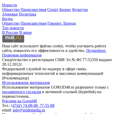
Новости
Общество
Происшествия
Спорт
Бизнес
Культура
Здоровье
Политика
Видео
Общество
Происшествия
Говорит Липецк
Топ новости
В России
В мире
Наш сайт использует файлы cookie, чтобы улучшить работу
сайта, повысить его эффективность и удобство.
Подробнее.
Правовая информация
Свидетельство о регистрации СМИ Эл № ФС77-52350 выдано
28.12.2012г.
Федеральной службой по надзору в сфере связи,
информационных технологий и массовых коммуникаций
(Роскомнадзор)
Использование материалов
Использование материалов GOROD48.ru разрешено только с
письменного согласия
и активной ссылкой (hyperlink) на
первоисточник.
Реклама на Gorod48
Тел.:
(4742) 74-08-08,
77-55-88
email:
info@pridemedia.ru