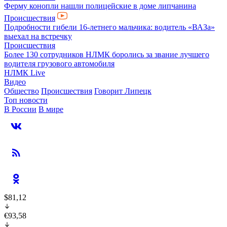
Ферму конопли нашли полицейские в доме липчанина
Происшествия
Подробности гибели 16-летнего мальчика: водитель «ВАЗа»
выехал на встречку
Происшествия
Более 130 сотрудников НЛМК боролись за звание лучшего
водителя грузового автомобиля
НЛМК Live
Видео
Общество
Происшествия
Говорит Липецк
Топ новости
В России
В мире
$81,12
€93,58