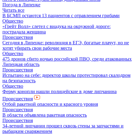
Погода в Липецке
Читать все
В БСМП остаются 13 пациентов с отравлением грибами
Общество
«Грейт Волл» слетел с виадука на окружной дороге:
пострадала женщина
Происшествия
Сегодня в Липецке: революция в ЕГЭ, богатые плачут, но не
хотят убирать свои рабочие места
Общество
475 дронов сбито ночью российской ПВО, среди атакованных
Липецкая область
Происшествия
Испытано на себе: директор школы протестировал скалодром
на безопасность
Общество
Ферму конопли нашли полицейские в доме липчанина
Происшествия
Отбой ракетной опасности и красного уровня
Происшествия
В области объявлена ракетная опасность
Происшествия
34-летний липчанин прошел сквозь стены за запчастями и
рыбацким снаряжением