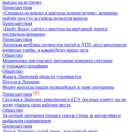
выехал на встречку
Происшествия
«Спешила на вокзал и выехала задним ходом»: женщина
пойдет под суд за гибель водителя мопеда
Происшествия
«Грейт Волл» слетел с виадука на окружной дороге:
пострадала женщина
Происшествия
Липецкая вечЁрка: подросток погиб в ДТП, леса заполонили
ядовитые грибы, и каким будет конец лета
Общество
Мошенники предлагают липчанам поверить счетчики
и угрожают штрафами
Общество
Жара в Липецкой области усиливается
Погода в Липецке
Ферму конопли нашли полицейские в доме липчанина
Происшествия
Сегодня в Липецке: революция в ЕГЭ, богатые плачут, но не
хотят убирать свои рабочие места
Общество
34-летний липчанин прошел сквозь стены за запчастями и
рыбацким снаряжением
Происшествия
Лето в Липецке: сухой июнь, дождливый июль