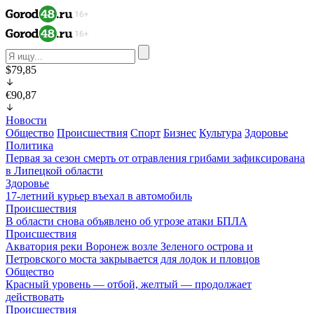
$79,85
€90,87
Новости
Общество
Происшествия
Спорт
Бизнес
Культура
Здоровье
Политика
Первая за сезон смерть от отравления грибами зафиксирована
в Липецкой области
Здоровье
17-летний курьер въехал в автомобиль
Происшествия
В области снова объявлено об угрозе атаки БПЛА
Происшествия
Акватория реки Воронеж возле Зеленого острова и
Петровского моста закрывается для лодок и пловцов
Общество
Красный уровень — отбой, желтый — продолжает
действовать
Происшествия