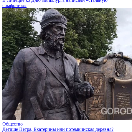
В Липецке ко Дню металлурга написали «стальную
симфонию»
Общество
Детище Петра, Екатерины или потемкинская деревня?