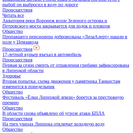
рыбой он выбросил в воду по дороге
Происшествия
Читать все
Акватория реки Воронеж возле Зеленого острова и
Петровского моста закрывается для лодок и пловцов
Общество
Пропавшего пенсионера добровольцы «ЛизаАлерт» нашли в
поле у Цемзавода
Происшествия
17-летний курьер въехал в автомобиль
Происшествия
Первая за сезон смерть от отравления грибами зафиксирована
в Липецкой области
Здоровье
Вторая попытка: схема движения у памятника Танкистам
изменится в понедельник
Общество
Фестиваль «Ёлки Липецкой земли» борется за престижную
премию
Общество
В области снова объявлено об угрозе атаки БПЛА
Происшествия
На трех улицах Липецка отключат холодную воду
Общество