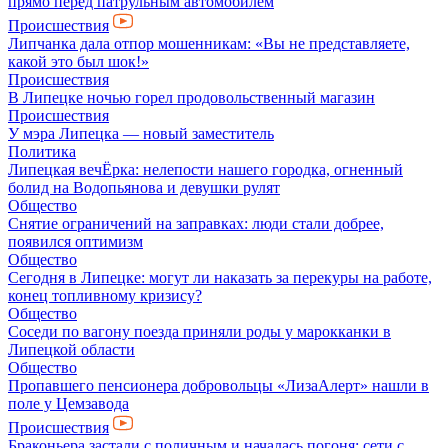
прямо перед патрульным автомобилем
Происшествия
Липчанка дала отпор мошенникам: «Вы не представляете,
какой это был шок!»
Происшествия
В Липецке ночью горел продовольственный магазин
Происшествия
У мэра Липецка — новый заместитель
Политика
Липецкая вечЁрка: нелепости нашего городка, огненный
болид на Водопьянова и девушки рулят
Общество
Снятие ограничений на заправках: люди стали добрее,
появился оптимизм
Общество
Сегодня в Липецке: могут ли наказать за перекуры на работе,
конец топливному кризису?
Общество
Соседи по вагону поезда приняли роды у марокканки в
Липецкой области
Общество
Пропавшего пенсионера добровольцы «ЛизаАлерт» нашли в
поле у Цемзавода
Происшествия
Браконьера застали с поличным и началась погоня: сети с