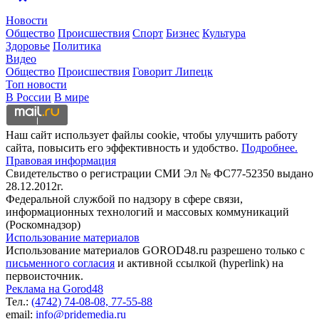
Новости
Общество
Происшествия
Спорт
Бизнес
Культура
Здоровье
Политика
Видео
Общество
Происшествия
Говорит Липецк
Топ новости
В России
В мире
Наш сайт использует файлы cookie, чтобы улучшить работу
сайта, повысить его эффективность и удобство.
Подробнее.
Правовая информация
Свидетельство о регистрации СМИ Эл № ФС77-52350 выдано
28.12.2012г.
Федеральной службой по надзору в сфере связи,
информационных технологий и массовых коммуникаций
(Роскомнадзор)
Использование материалов
Использование материалов GOROD48.ru разрешено только с
письменного согласия
и активной ссылкой (hyperlink) на
первоисточник.
Реклама на Gorod48
Тел.:
(4742) 74-08-08,
77-55-88
email:
info@pridemedia.ru