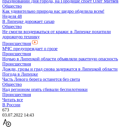
празднований Дня города, на Городище споёт Олег Митяев
Общество
Как удивительно природа нас щедро обделила всем!
Неделя 48
В Липецке дорожает сахар
Общество
Не смогли воздержаться от кражи: в Липецке похитили
дорожную технику
Происшествия
МЧС предупреждает о грозе
Происшествия
Ночью в Липецкой области объявляли ракетную опасность
Происшествия
Дожди, грозы и град снова задержатся в Липецкой области
Погода в Липецке
Часть Левого берега останется без света
Общество
Над регионом опять сбивали беспилотники
Происшествия
Читать все
В России
673
03.07.2022 14:43