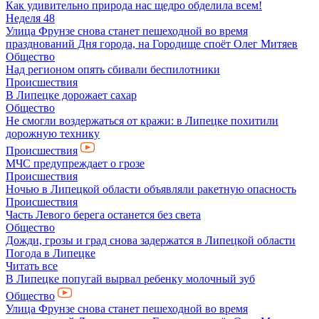
Как удивительно природа нас щедро обделила всем!
Неделя 48
Улица Фрунзе снова станет пешеходной во время
празднований Дня города, на Городище споёт Олег Митяев
Общество
Над регионом опять сбивали беспилотники
Происшествия
В Липецке дорожает сахар
Общество
Не смогли воздержаться от кражи: в Липецке похитили
дорожную технику
Происшествия
МЧС предупреждает о грозе
Происшествия
Ночью в Липецкой области объявляли ракетную опасность
Происшествия
Часть Левого берега останется без света
Общество
Дожди, грозы и град снова задержатся в Липецкой области
Погода в Липецке
Читать все
В Липецке попугай вырвал ребенку молочный зуб
Общество
Улица Фрунзе снова станет пешеходной во время