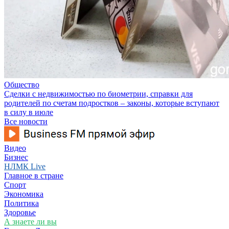
Общество
Сделки с недвижимостью по биометрии, справки для
родителей по счетам подростков – законы, которые вступают
в силу в июле
Все новости
Видео
Бизнес
НЛМК Live
Главное в стране
Спорт
Экономика
Политика
Здоровье
А знаете ли вы