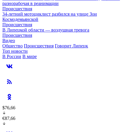
разнорабочая в реанимации
Происшествия
34-летний мотоциклист разбился на улице Зои
Космодемьянской
Происшествия
В Липецкой области — воздушная тревога
Происшествия
Видео
Общество
Происшествия
Говорит Липецк
Топ новости
В России
В мире
$76,66
€87,66