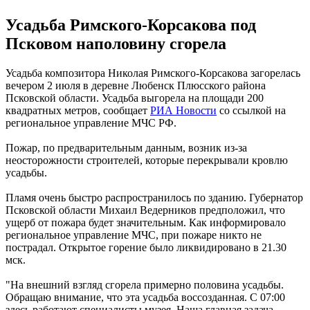
Усадьба Римского-Корсакова под
Псковом наполовину сгорела
Усадьба композитора Николая Римского-Корсакова загорелась
вечером 2 июля в деревне Любенск Плюсского района
Псковской области. Усадьба выгорела на площади 200
квадратных метров, сообщает
РИА Новости
со ссылкой на
региональное управление МЧС РФ.
Пожар, по предварительным данным, возник из-за
неосторожности строителей, которые перекрывали кровлю
усадьбы.
Пламя очень быстро распространилось по зданию. Губернатор
Псковской области Михаил Ведерников предположил, что
ущерб от пожара будет значительным. Как информировало
региональное управление МЧС, при пожаре никто не
пострадал. Открытое горение было ликвидировано в 21.30
мск.
"На внешний взгляд сгорела примерно половина усадьбы.
Обращаю внимание, что эта усадьба воссозданная. С 07:00
здесь работают специалисты музея. Наша главная задача -