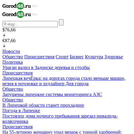
$76,66
€87,66
Новости
Общество
Происшествия
Спорт
Бизнес
Культура
Здоровье
Политика
Ураган валил в Задонске деревья и столбы
Происшествия
Липецкая вечЁрка: на дорогах города стало меньше машин,
резня в ночлежке и хедлайнер Дня города
Общество
Запущены липецкие системы мониторинга АЗС
Общество
В Липецкой области станет прохладнее
Погода в Липецке
Постоялец дома ночного пребывания зарезал инвалида-
колясочника
Происшествия
На 55-летнюю женщину упал мешок с тонной удобрений: