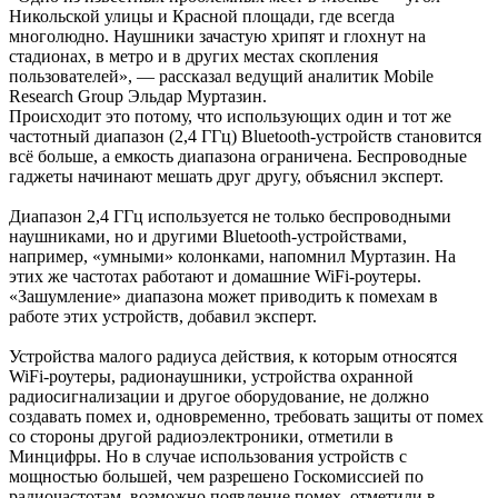
Никольской улицы и Красной площади, где всегда
многолюдно. Наушники зачастую хрипят и глохнут на
стадионах, в метро и в других местах скопления
пользователей», — рассказал ведущий аналитик Mobile
Research Group Эльдар Муртазин.
Происходит это потому, что использующих один и тот же
частотный диапазон (2,4 ГГц) Bluetooth-устройств становится
всё больше, а емкость диапазона ограничена. Беспроводные
гаджеты начинают мешать друг другу, объяснил эксперт.
Диапазон 2,4 ГГц используется не только беспроводными
наушниками, но и другими Bluetooth-устройствами,
например, «умными» колонками, напомнил Муртазин. На
этих же частотах работают и домашние WiFi-роутеры.
«Зашумление» диапазона может приводить к помехам в
работе этих устройств, добавил эксперт.
Устройства малого радиуса действия, к которым относятся
WiFi-роутеры, радионаушники, устройства охранной
радиосигнализации и другое оборудование, не должно
создавать помех и, одновременно, требовать защиты от помех
со стороны другой радиоэлектроники, отметили в
Минцифры. Но в случае использования устройств с
мощностью большей, чем разрешено Госкомиссией по
радиочастотам, возможно появление помех, отметили в