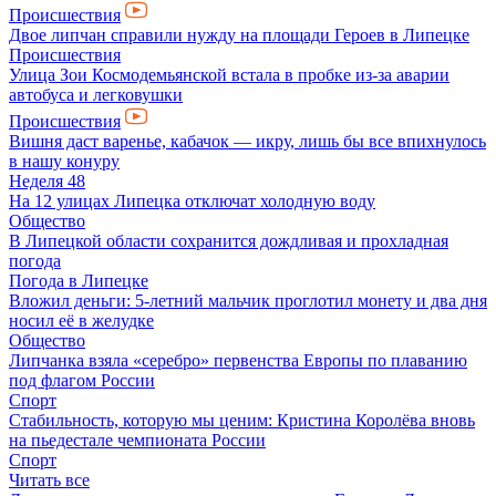
Происшествия
Двое липчан справили нужду на площади Героев в Липецке
Происшествия
Улица Зои Космодемьянской встала в пробке из-за аварии
автобуса и легковушки
Происшествия
Вишня даст варенье, кабачок — икру, лишь бы все впихнулось
в нашу конуру
Неделя 48
На 12 улицах Липецка отключат холодную воду
Общество
В Липецкой области сохранится дождливая и прохладная
погода
Погода в Липецке
Вложил деньги: 5-летний мальчик проглотил монету и два дня
носил её в желудке
Общество
Липчанка взяла «серебро» первенства Европы по плаванию
под флагом России
Спорт
Стабильность, которую мы ценим: Кристина Королёва вновь
на пьедестале чемпионата России
Спорт
Читать все