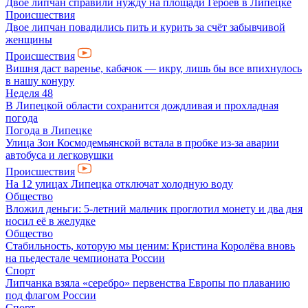
Двое липчан справили нужду на площади Героев в Липецке
Происшествия
Двое липчан повадились пить и курить за счёт забывчивой
женщины
Происшествия
Вишня даст варенье, кабачок — икру, лишь бы все впихнулось
в нашу конуру
Неделя 48
В Липецкой области сохранится дождливая и прохладная
погода
Погода в Липецке
Улица Зои Космодемьянской встала в пробке из-за аварии
автобуса и легковушки
Происшествия
На 12 улицах Липецка отключат холодную воду
Общество
Вложил деньги: 5-летний мальчик проглотил монету и два дня
носил её в желудке
Общество
Стабильность, которую мы ценим: Кристина Королёва вновь
на пьедестале чемпионата России
Спорт
Липчанка взяла «серебро» первенства Европы по плаванию
под флагом России
Спорт