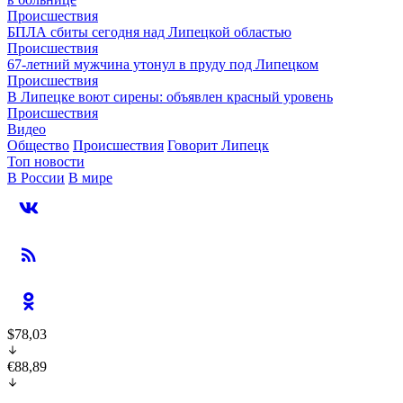
Происшествия
БПЛА сбиты сегодня над Липецкой областью
Происшествия
67-летний мужчина утонул в пруду под Липецком
Происшествия
В Липецке воют сирены: объявлен красный уровень
Происшествия
Видео
Общество
Происшествия
Говорит Липецк
Топ новости
В России
В мире
$78,03
€88,89