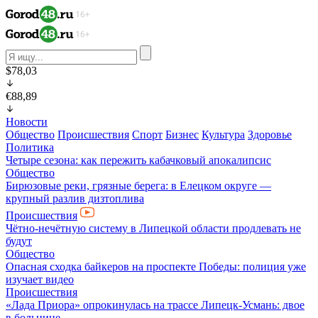
$78,03
€88,89
Новости
Общество
Происшествия
Спорт
Бизнес
Культура
Здоровье
Политика
Четыре сезона: как пережить кабачковый апокалипсис
Общество
Бирюзовые реки, грязные берега: в Елецком округе —
крупный разлив дизтоплива
Происшествия
Чётно-нечётную систему в Липецкой области продлевать не
будут
Общество
Опасная сходка байкеров на проспекте Победы: полиция уже
изучает видео
Происшествия
«Лада Приора» опрокинулась на трассе Липецк-Усмань: двое
в больнице