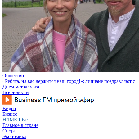
Общество
«Ребята, на вас держится наш город!»: липчане поздравляют с
Днем металлурга
Все новости
Видео
Бизнес
НЛМК Live
Главное в стране
Спорт
Экономика