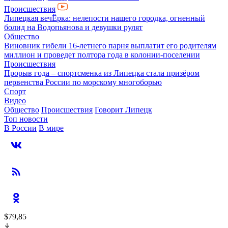
Происшествия
Липецкая вечЁрка: нелепости нашего городка, огненный
болид на Водопьянова и девушки рулят
Общество
Виновник гибели 16-летнего парня выплатит его родителям
миллион и проведет полтора года в колонии-поселении
Происшествия
Прорыв года – спортсменка из Липецка стала призёром
первенства России по морскому многоборью
Спорт
Видео
Общество
Происшествия
Говорит Липецк
Топ новости
В России
В мире
$79,85