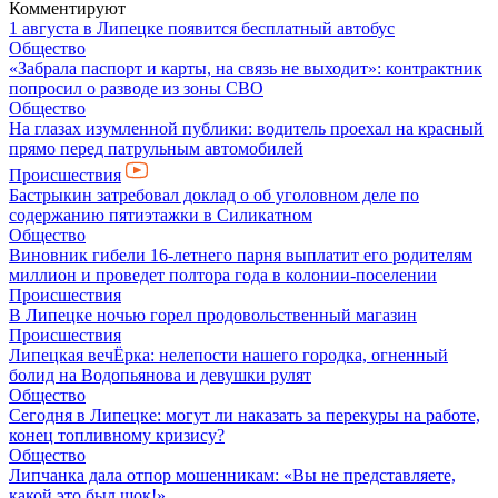
Комментируют
1 августа в Липецке появится бесплатный автобус
Общество
«Забрала паспорт и карты, на связь не выходит»: контрактник
попросил о разводе из зоны СВО
Общество
На глазах изумленной публики: водитель проехал на красный
прямо перед патрульным автомобилей
Происшествия
Бастрыкин затребовал доклад о об уголовном деле по
содержанию пятиэтажки в Силикатном
Общество
Виновник гибели 16-летнего парня выплатит его родителям
миллион и проведет полтора года в колонии-поселении
Происшествия
В Липецке ночью горел продовольственный магазин
Происшествия
Липецкая вечЁрка: нелепости нашего городка, огненный
болид на Водопьянова и девушки рулят
Общество
Сегодня в Липецке: могут ли наказать за перекуры на работе,
конец топливному кризису?
Общество
Липчанка дала отпор мошенникам: «Вы не представляете,
какой это был шок!»