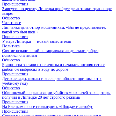
Происшествия
2 августа по центру Липецка пройдут десантники: транспорт
замрет
Общество
Читать все
Липчанка дала отпор мошенникам: «Вы не представляете,
какой это был шок!»
Происшествия
У мэра Липецка — новый заместитель
Политика
Снятие ограничений на заправках: люди стали добрее,
появился оптимизм
Общество
Браконьера застали с поличным и началась погоня: сети с
рыбой он выбросил в воду по дороге
Происшествия
Детские сады, школы и колледжи области принимают к
учебному году
Общество
Обвиняемый в организации убийств москвичей за квартиры
получил в Липецке 20 лет строгого режима
Происшествия
На Елецком шоссе столкнулись «Шкода» и автобус
Происшествия
Соседи по вагону поезда приняли роды у марокканки в