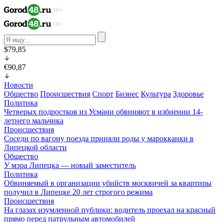
$79,85
€90,87
Новости
Общество
Происшествия
Спорт
Бизнес
Культура
Здоровье
Политика
Четверых подростков из Усмани обвиняют в избиении 14-
летнего мальчика
Происшествия
Соседи по вагону поезда приняли роды у марокканки в
Липецкой области
Общество
У мэра Липецка — новый заместитель
Политика
Обвиняемый в организации убийств москвичей за квартиры
получил в Липецке 20 лет строгого режима
Происшествия
На глазах изумленной публики: водитель проехал на красный
прямо перед патрульным автомобилей