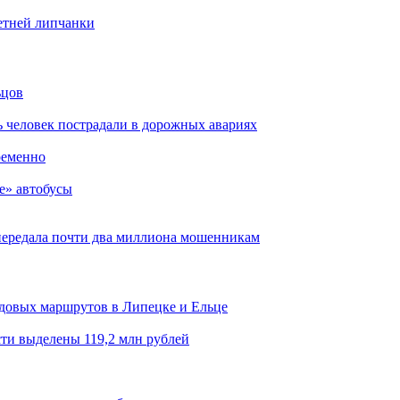
етней липчанки
ьцов
ь человек пострадали в дорожных авариях
ременно
е» автобусы
 передала почти два миллиона мошенникам
довых маршрутов в Липецке и Ельце
сти выделены 119,2 млн рублей