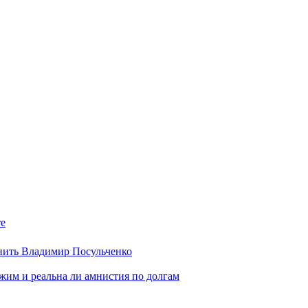
те
нить Владимир Посульченко
жим и реальна ли амнистия по долгам