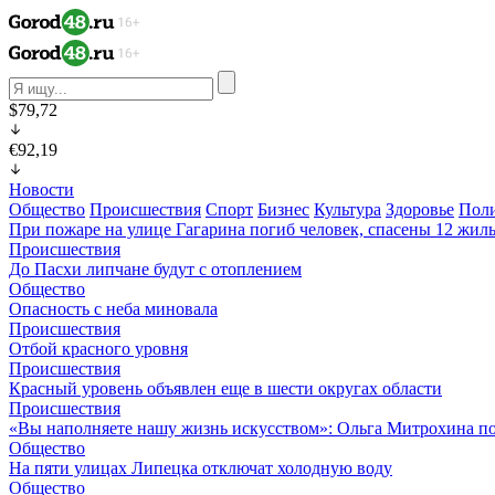
$79,72
€92,19
Новости
Общество
Происшествия
Спорт
Бизнес
Культура
Здоровье
Пол
При пожаре на улице Гагарина погиб человек, спасены 12 жил
Происшествия
До Пасхи липчане будут с отоплением
Общество
Опасность с неба миновала
Происшествия
Отбой красного уровня
Происшествия
Красный уровень объявлен еще в шести округах области
Происшествия
«Вы наполняете нашу жизнь искусством»: Ольга Митрохина по
Общество
На пяти улицах Липецка отключат холодную воду
Общество