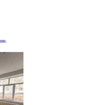
ами
.