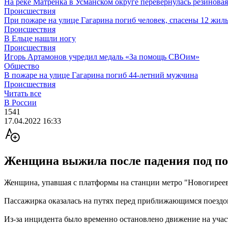
На реке Матрёнка в Усманском округе перевернулась резиновая
Происшествия
При пожаре на улице Гагарина погиб человек, спасены 12 жил
Происшествия
В Ельце нашли ногу
Происшествия
Игорь Артамонов учредил медаль «За помощь СВОим»
Общество
В пожаре на улице Гагарина погиб 44-летний мужчина
Происшествия
Читать все
В России
1541
17.04.2022 16:33
Женщина выжила после падения под по
Женщина, упавшая с платформы на станции метро "Новогиреев
Пассажирка оказалась на путях перед приближающимся поездо
Из-за инцидента было временно остановлено движение на участ