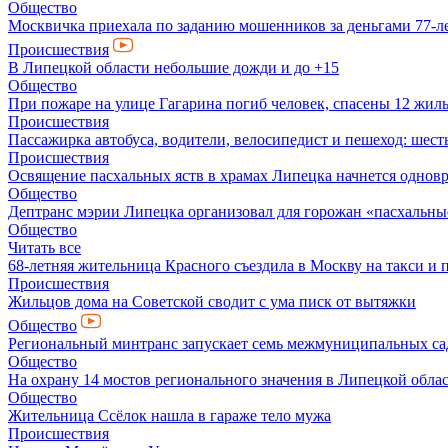
Общество
Москвичка приехала по заданию мошенников за деньгами 77-л
Происшествия
В Липецкой области небольшие дожди и до +15
Общество
При пожаре на улице Гагарина погиб человек, спасены 12 жил
Происшествия
Пассажирка автобуса, водители, велосипедист и пешеход: шест
Происшествия
Освящение пасхальных яств в храмах Липецка начнется однов
Общество
Дептранс мэрии Липецка организовал для горожан «пасхальны
Общество
Читать все
68-летняя жительница Красного съездила в Москву на такси и
Происшествия
Жильцов дома на Советской сводит с ума писк от вытяжки
Общество
Региональный минтранс запускает семь межмуниципальных са
Общество
На охрану 14 мостов регионального значения в Липецкой обла
Общество
Жительница Ссёлок нашла в гараже тело мужа
Происшествия