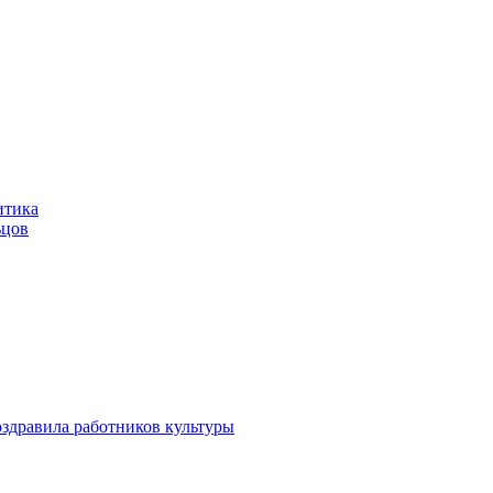
итика
ьцов
здравила работников культуры