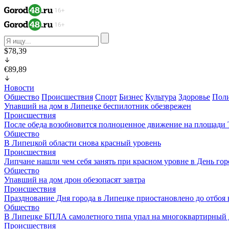
$78,39
€89,89
Новости
Общество
Происшествия
Спорт
Бизнес
Культура
Здоровье
Пол
Упавший на дом в Липецке беспилотник обезврежен
Происшествия
После обеда возобновится полноценное движение на площади
Общество
В Липецкой области снова красный уровень
Происшествия
Липчане нашли чем себя занять при красном уровне в День гор
Общество
Упавший на дом дрон обезопасят завтра
Происшествия
Празднование Дня города в Липецке приостановлено до отбоя
Общество
В Липецке БПЛА самолетного типа упал на многоквартирный
Происшествия