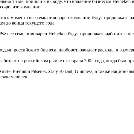
ельности мы пришли к выводу, что владение бизнесом Heineken в
есс-релизе компании.
 этого момента все семь пивоварен компании будут продолжать р
м до конца текущего года.
РФ все семь пивоварен Heineken будут продолжать работать с ц
едачи российского бизнеса, наоборот, ожидает расходы в размер
ботает на российском рынке с февраля 2002 года, когда был пр
mstel Premium Pilsener, Zlaty Bazant, Guinness, а также национа
сячи человек.