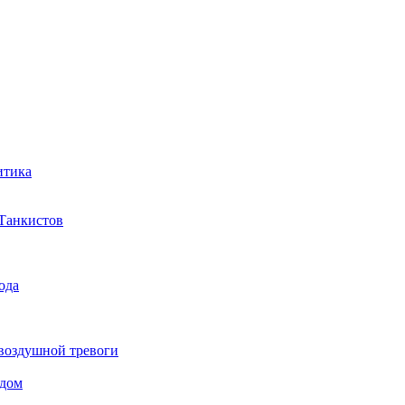
итика
 Танкистов
ода
 воздушной тревоги
 дом