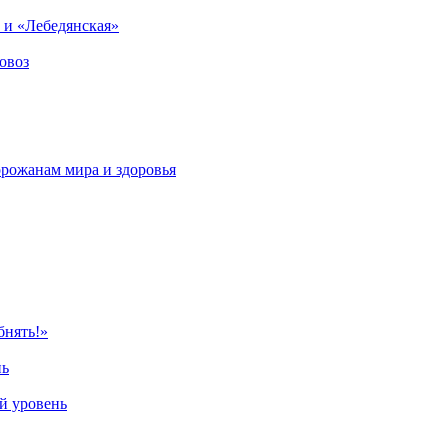
 и «Лебедянская»
овоз
орожанам мира и здоровья
бнять!»
нь
й уровень