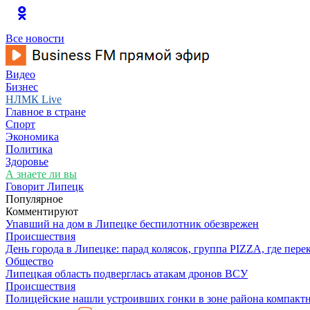
Все новости
Видео
Бизнес
НЛМК Live
Главное в стране
Спорт
Экономика
Политика
Здоровье
А знаете ли вы
Говорит Липецк
Популярное
Комментируют
Упавший на дом в Липецке беспилотник обезврежен
Происшествия
День города в Липецке: парад колясок, группа PIZZA, где пере
Общество
Липецкая область подверглась атакам дронов ВСУ
Происшествия
Полицейские нашли устроивших гонки в зоне района компактн