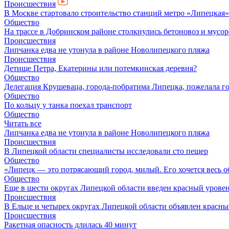
Происшествия
В Москве стартовало строительство станций метро «Липецкая»
Общество
На трассе в Добринском районе столкнулись бетоновоз и мусор
Происшествия
Липчанка едва не утонула в районе Новолипецкого пляжа
Происшествия
Детище Петра, Екатерины или потемкинская деревня?
Общество
Делегация Крушеваца, города-побратима Липецка, пожелала г
Общество
По кольцу у танка поехал транспорт
Общество
Читать все
Липчанка едва не утонула в районе Новолипецкого пляжа
Происшествия
В Липецкой области специалисты исследовали сто пещер
Общество
«Липецк — это потрясающий город, милый. Его хочется весь о
Общество
Еще в шести округах Липецкой области введен красный урове
Происшествия
В Ельце и четырех округах Липецкой области объявлен красны
Происшествия
Ракетная опасность длилась 40 минут