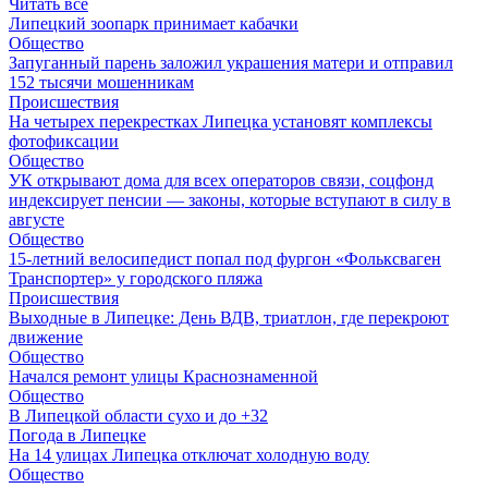
Читать все
Липецкий зоопарк принимает кабачки
Общество
Запуганный парень заложил украшения матери и отправил
152 тысячи мошенникам
Происшествия
На четырех перекрестках Липецка установят комплексы
фотофиксации
Общество
УК открывают дома для всех операторов связи, соцфонд
индексирует пенсии — законы, которые вступают в силу в
августе
Общество
15-летний велосипедист попал под фургон «Фольксваген
Транспортер» у городского пляжа
Происшествия
Выходные в Липецке: День ВДВ, триатлон, где перекроют
движение
Общество
Начался ремонт улицы Краснознаменной
Общество
В Липецкой области сухо и до +32
Погода в Липецке
На 14 улицах Липецка отключат холодную воду
Общество