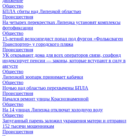
движение
Общество
БПЛА сбиты над Липецкой областью
Происшествия
На четырех перекрестках Липецка установят комплексы
фотофиксации
Общество
15-летний велосипедист попал под фургон «Фольксваген
Транспортер» у городского пляжа
Происшествия
УК открывают дома для всех операторов связи, соцфонд
индексирует пенсии — законы, которые вступают в силу в
августе
Общество
Липецкий зоопарк принимает кабачки
Общество
Ночью над областью перехвачены БПЛА
Происшествия
Начался ремонт улицы Краснознаменной
Общество
На 14 улицах Липецка отключат холодную воду
Общество
Запуганный парень заложил украшения матери и отправил
152 тысячи мошенникам
Происшествия