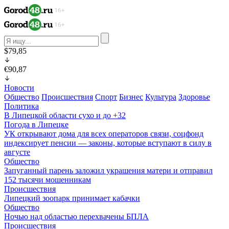
$79,85
€90,87
Новости
Общество
Происшествия
Спорт
Бизнес
Культура
Здоровье
Политика
В Липецкой области сухо и до +32
Погода в Липецке
УК открывают дома для всех операторов связи, соцфонд
индексирует пенсии — законы, которые вступают в силу в
августе
Общество
Запуганный парень заложил украшения матери и отправил
152 тысячи мошенникам
Происшествия
Липецкий зоопарк принимает кабачки
Общество
Ночью над областью перехвачены БПЛА
Происшествия