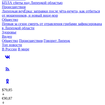
БПЛА сбиты над Липецкой областью
Происшествия
Липецкая вечЁрка: заправки после чёта-нечета, как отбиться
от мошенников, и новый вице-мэр
Общество
Первая за сезон смерть от отравления грибами зафиксирована
в Липецкой области
Здоровье
Видео
Общество
Происшествия
Говорит Липецк
Топ новости
В России
В мире
$79,85
€90,87