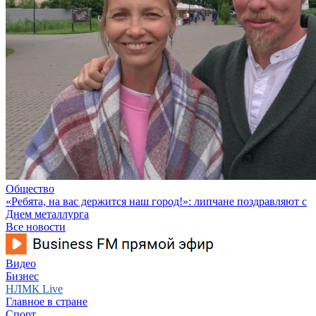
Общество
«Ребята, на вас держится наш город!»: липчане поздравляют с
Днем металлурга
Все новости
Видео
Бизнес
НЛМК Live
Главное в стране
Спорт