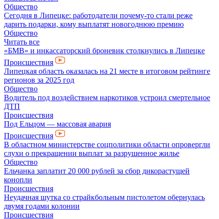
Общество
Сегодня в Липецке: работодатели почему-то стали реже
дарить подарки, кому выплатят новогоднюю премию
Общество
Читать все
«БМВ» и инкассаторский броневик столкнулись в Липецке
Происшествия
Липецкая область оказалась на 21 месте в итоговом рейтинге
регионов за 2025 год
Общество
Водитель под воздействием наркотиков устроил смертельное
ДТП
Происшествия
Под Ельцом — массовая авария
Происшествия
В областном министерстве соцполитики области опровергли
слухи о прекращении выплат за разрушенное жилье
Общество
Ельчанка заплатит 20 000 рублей за сбор дикорастущей
конопли
Происшествия
Неудачная шутка со страйкбольным пистолетом обернулась
двумя годами колонии
Происшествия