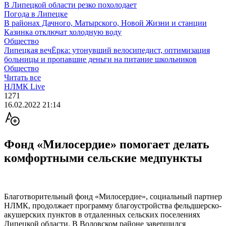
В Липецкой области резко похолодает
Погода в Липецке
В районах Дачного, Матырского, Новой Жизни и станции
Казинка отключат холодную воду
Общество
Липецкая вечЁрка: утонувший велосипедист, оптимизация
больницы и пропавшие деньги на питание школьников
Общество
Читать все
НЛМК Live
1271
16.02.2022 21:14
Фонд «Милосердие» помогает делать
комфортными сельские медпункты
Благотворительный фонд «Милосердие», социальный партнер
НЛМК, продолжает программу благоустройства фельдшерско-
акушерских пунктов в отдаленных сельских поселениях
Липецкой области. В Воловском районе завершился