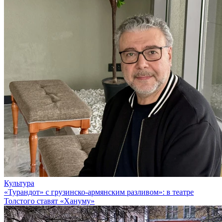
Культура
«Турандот» с грузинско-армянским разливом»: в театре
Толстого ставят «Хануму»