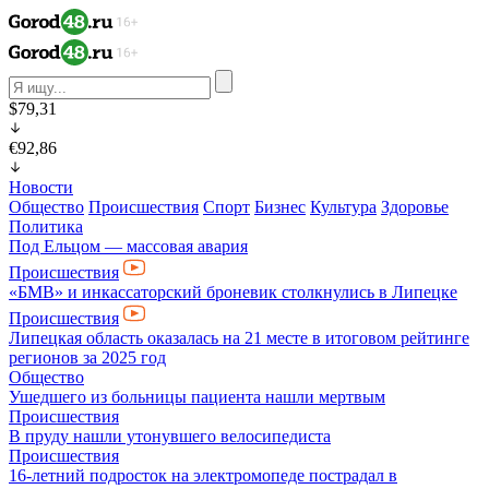
$79,31
€92,86
Новости
Общество
Происшествия
Спорт
Бизнес
Культура
Здоровье
Политика
Под Ельцом — массовая авария
Происшествия
«БМВ» и инкассаторский броневик столкнулись в Липецке
Происшествия
Липецкая область оказалась на 21 месте в итоговом рейтинге
регионов за 2025 год
Общество
Ушедшего из больницы пациента нашли мертвым
Происшествия
В пруду нашли утонувшего велосипедиста
Происшествия
16-летний подросток на электромопеде пострадал в