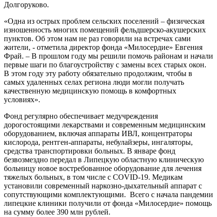
Долгоруково.
«Одна из острых проблем сельских поселений – физическая
изношенность многих помещений фельдшерско-акушерских
пунктов. Об этом нам не раз говорили на встречах сами
жители, - отметила директор фонда «Милосердие» Евгения
Фрай. – В прошлом году мы решили помочь районам и начали
первые шаги по благоустройству с замены всех старых окон.
В этом году эту работу обязательно продолжим, чтобы в
самых удаленных селах региона люди могли получать
качественную медицинскую помощь в комфортных
условиях».
Фонд регулярно обеспечивает медучреждения
дорогостоящими лекарствами и современным медицинским
оборудованием, включая аппараты ИВЛ, концентраторы
кислорода, рентген-аппараты, небулайзеры, ингаляторы,
средства транспортировки больных. В январе фонд
безвозмездно передал в Липецкую областную клиническую
больницу новое востребованное оборудование для лечения
тяжелых больных, в том числе с COVID-19. Медикам
установили современный наркозно-дыхательный аппарат с
сопутствующими комплектующими. Всего с начала пандемии
липецкие клиники получили от фонда «Милосердие» помощь
на сумму более 390 млн рублей.