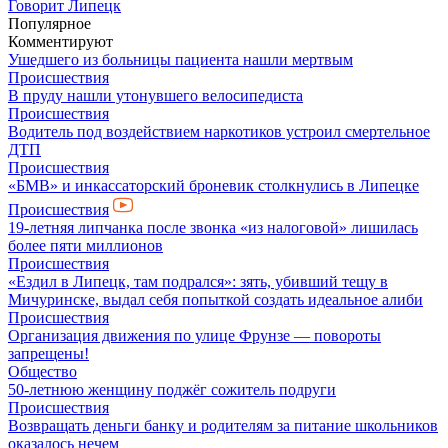
Говорит Липецк
Популярное
Комментируют
Ушедшего из больницы пациента нашли мертвым
Происшествия
В пруду нашли утонувшего велосипедиста
Происшествия
Водитель под воздействием наркотиков устроил смертельное
ДТП
Происшествия
«БМВ» и инкассаторский броневик столкнулись в Липецке
Происшествия
19-летняя липчанка после звонка «из налоговой» лишилась
более пяти миллионов
Происшествия
«Ездил в Липецк, там подрался»: зять, убивший тещу в
Мичуринске, выдал себя попыткой создать идеальное алиби
Происшествия
Организация движения по улице Фрунзе — повороты
запрещены!
Общество
50-летнюю женщину поджёг сожитель подруги
Происшествия
Возвращать деньги банку и родителям за питание школьников
оказалось нечем