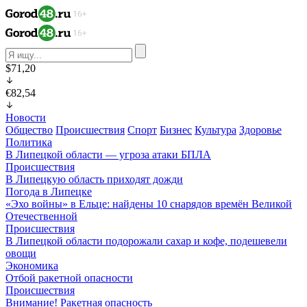
$71,20
€82,54
Новости
Общество
Происшествия
Спорт
Бизнес
Культура
Здоровье
Политика
В Липецкой области — угроза атаки БПЛА
Происшествия
В Липецкую область приходят дожди
Погода в Липецке
«Эхо войны» в Ельце: найдены 10 снарядов времён Великой
Отечественной
Происшествия
В Липецкой области подорожали сахар и кофе, подешевели
овощи
Экономика
Отбой ракетной опасности
Происшествия
Внимание! Ракетная опасность