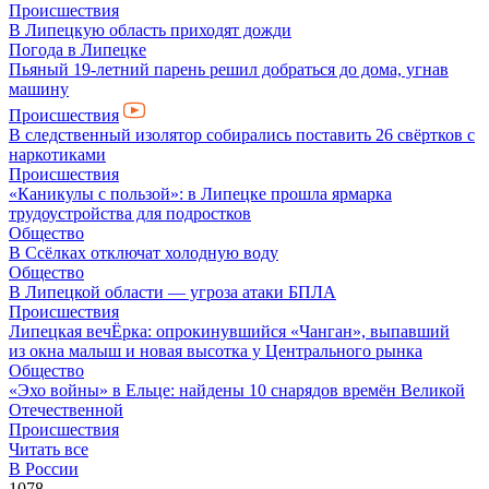
Происшествия
В Липецкую область приходят дожди
Погода в Липецке
Пьяный 19-летний парень решил добраться до дома, угнав
машину
Происшествия
В следственный изолятор собирались поставить 26 свёртков с
наркотиками
Происшествия
«Каникулы с пользой»: в Липецке прошла ярмарка
трудоустройства для подростков
Общество
В Ссёлках отключат холодную воду
Общество
В Липецкой области — угроза атаки БПЛА
Происшествия
Липецкая вечЁрка: опрокинувшийся «Чанган», выпавший
из окна малыш и новая высотка у Центрального рынка
Общество
«Эхо войны» в Ельце: найдены 10 снарядов времён Великой
Отечественной
Происшествия
Читать все
В России
1078