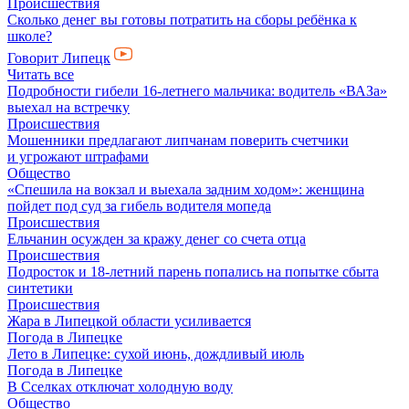
Происшествия
Сколько денег вы готовы потратить на сборы ребёнка к
школе?
Говорит Липецк
Читать все
Подробности гибели 16-летнего мальчика: водитель «ВАЗа»
выехал на встречку
Происшествия
Мошенники предлагают липчанам поверить счетчики
и угрожают штрафами
Общество
«Спешила на вокзал и выехала задним ходом»: женщина
пойдет под суд за гибель водителя мопеда
Происшествия
Ельчанин осужден за кражу денег со счета отца
Происшествия
Подросток и 18-летний парень попались на попытке сбыта
синтетики
Происшествия
Жара в Липецкой области усиливается
Погода в Липецке
Лето в Липецке: сухой июнь, дождливый июль
Погода в Липецке
В Сселках отключат холодную воду
Общество