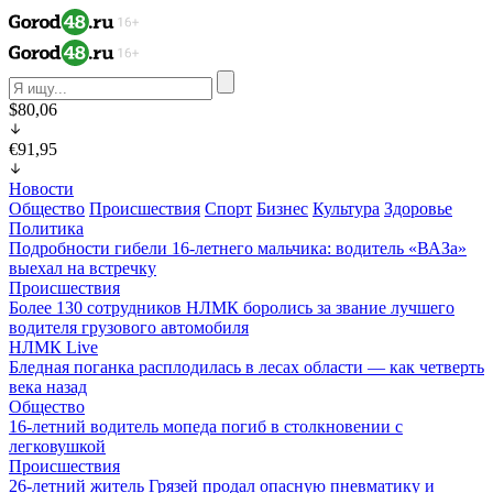
$80,06
€91,95
Новости
Общество
Происшествия
Спорт
Бизнес
Культура
Здоровье
Политика
Подробности гибели 16-летнего мальчика: водитель «ВАЗа»
выехал на встречку
Происшествия
Более 130 сотрудников НЛМК боролись за звание лучшего
водителя грузового автомобиля
НЛМК Live
Бледная поганка расплодилась в лесах области — как четверть
века назад
Общество
16-летний водитель мопеда погиб в столкновении с
легковушкой
Происшествия
26-летний житель Грязей продал опасную пневматику и