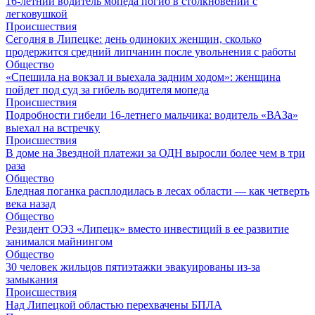
16-летний водитель мопеда погиб в столкновении с
легковушкой
Происшествия
Сегодня в Липецке: день одиноких женщин, сколько
продержится средний липчанин после увольнения с работы
Общество
«Спешила на вокзал и выехала задним ходом»: женщина
пойдет под суд за гибель водителя мопеда
Происшествия
Подробности гибели 16-летнего мальчика: водитель «ВАЗа»
выехал на встречку
Происшествия
В доме на Звездной платежи за ОДН выросли более чем в три
раза
Общество
Бледная поганка расплодилась в лесах области — как четверть
века назад
Общество
Резидент ОЭЗ «Липецк» вместо инвестиций в ее развитие
занимался майнингом
Общество
30 человек жильцов пятиэтажки эвакуированы из-за
замыкания
Происшествия
Над Липецкой областью перехвачены БПЛА