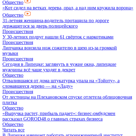
Общество
«Кот сидел на ветках дерева, орал, а над ним кружила ворона»
Общество
31-летняя женщина-водитель протащила по дороге
держащегося за дверь полицейского
Происшествия
У 30-летних подруг нашли 61 свёрток с наркотиками
Происшествия
Липчанка вонзила нож сожителю в шею из-за громкой
музыки
Происшествия
Сегодня в Липецке: заглянуть в чужие окна, липецкие
мужчины всё чаще уходят в декрет
Общество
Отвалившаяся от дома штукатурка упала на «Тойоту», а
сломавшееся дерево — на «Ладу»
Происшествия
От лестницы на Плехановском спуске отлетела облицовочная
плитка
Общество
«Выручка растет, прибыль падает»: бизнес-омбудсмен
рассказал GOROD48 о главных страхах бизнеса
Общество
Читать все
В Липецке начинает работать агроинжинерный институт