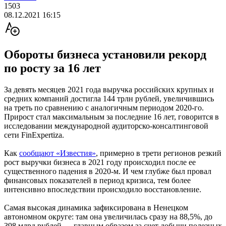
1503
08.12.2021 16:15
Обороты бизнеса установили рекорд
по росту за 16 лет
За девять месяцев 2021 года выручка российских крупных и
средних компаний достигла 144 трлн рублей, увеличившись
на треть по сравнению с аналогичным периодом 2020-го.
Прирост стал максимальным за последние 16 лет, говорится в
исследовании международной аудиторско-консалтинговой
сети FinExpertiza.
Как
сообщают «Известия»
, примерно в трети регионов резкий
рост выручки бизнеса в 2021 году происходил после ее
существенного падения в 2020-м. И чем глубже был провал
финансовых показателей в период кризиса, тем более
интенсивно впоследствии происходило восстановление.
Самая высокая динамика зафиксирована в Ненецком
автономном округе: там она увеличилась сразу на 88,5%, до
398 млрд рублей — главным образом за счет добычи полезных