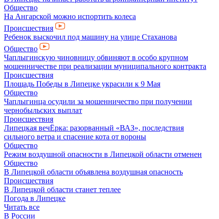
Общество
На Ангарской можно испортить колеса
Происшествия
Ребенок выскочил под машину на улице Стаханова
Общество
Чаплыгинскую чиновницу обвиняют в особо крупном
мошенничестве при реализации муниципального контракта
Происшествия
Площадь Победы в Липецке украсили к 9 Мая
Общество
Чаплыгинца осудили за мошенничество при получении
чернобыльских выплат
Происшествия
Липецкая вечЁрка: разорванный «ВАЗ», последствия
сильного ветра и спасение кота от вороны
Общество
Режим воздушной опасности в Липецкой области отменен
Общество
В Липецкой области объявлена воздушная опасность
Происшествия
В Липецкой области станет теплее
Погода в Липецке
Читать все
В России