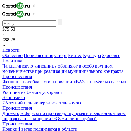
$75,53
€88,28
Новости
Общество
Происшествия
Спорт
Бизнес
Культура
Здоровье
Политика
Чаплыгинскую чиновницу обвиняют в особо крупном
мошенничестве при реализации муниципального контракта
Происшествия
Женщина погибла в столкновении «ВАЗа» и «Фольксвагена»
Происшествия
Рост цен на бензин ускорился
Экономика
72-летний пенсионер зарезал знакомого
Происшествия
Директора фирмы по производству бумаги и картонной тары
подозревают в хищении 93,8 миллиона рублей
Происшествия
Крепкий ветер поднимется в области