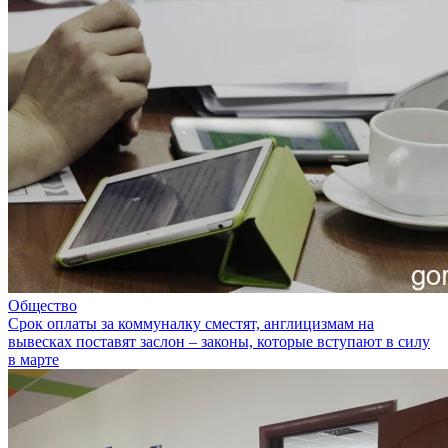
Общество
Срок оплаты за коммуналку сместят, англицизмам на
вывесках поставят заслон – законы, которые вступают в силу
в марте