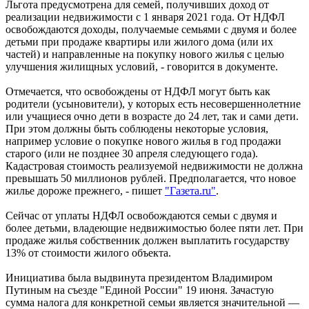
Льгота предусмотрена для семей, получивших доход от
реализации недвижимости с 1 января 2021 года. От НДФЛ
освобождаются доходы, получаемые семьями с двумя и более
детьми при продаже квартиры или жилого дома (или их
частей) и направленные на покупку нового жилья с целью
улучшения жилищных условий, - говорится в документе.
Отмечается, что освобождены от НДФЛ могут быть как
родители (усыновители), у которых есть несовершеннолетние
или учащиеся очно дети в возрасте до 24 лет, так и сами дети.
При этом должны быть соблюдены некоторые условия,
например условие о покупке нового жилья в год продажи
старого (или не позднее 30 апреля следующего года).
Кадастровая стоимость реализуемой недвижимости не должна
превышать 50 миллионов рублей. Предполагается, что новое
жилье дороже прежнего, - пишет
"Газета.ru"
.
Сейчас от уплаты НДФЛ освобождаются семьи с двумя и
более детьми, владеющие недвижимостью более пяти лет. При
продаже жилья собственник должен выплатить государству
13% от стоимости жилого объекта.
Инициатива была выдвинута президентом Владимиром
Путиным на съезде "Единой России" 19 июня. Зачастую
сумма налога для конкретной семьи является значительной —