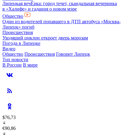
Липецкая вечЁрка: город течет, скандальная вечеринка
в «Халифе» и гадания о новом мэре
Общество
Один из водителей попавшего в ДТП автобуса «Москва-
Липецк» погиб
Происшествия
Уходящий циклон откроет дверь морозам
Погода в Липецке
Видео
Общество
Происшествия
Говорит Липецк
Топ новости
В России
В мире
$76,73
€90,86