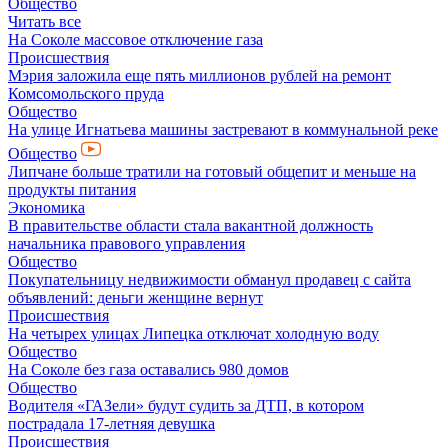
Общество
Читать все
На Соколе массовое отключение газа
Происшествия
Мэрия заложила еще пять миллионов рублей на ремонт
Комсомольского пруда
Общество
На улице Игнатьева машины застревают в коммунальной реке
Общество
Липчане больше тратили на готовый общепит и меньше на
продукты питания
Экономика
В правительстве области стала вакантной должность
начальника правового управления
Общество
Покупательницу недвижимости обманул продавец с сайта
объявлений: деньги женщине вернут
Происшествия
На четырех улицах Липецка отключат холодную воду
Общество
На Соколе без газа оставались 980 домов
Общество
Водителя «ГАЗели» будут судить за ДТП, в котором
пострадала 17-летняя девушка
Происшествия