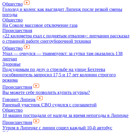
Общество
Гололед и колеи: как выглядит Липецк после резкой смены
погоды
Общество
На Соколе массовое отключение газа
Происшествия
«22 километра ехал с поднятым отвалом»: липчанин рассказал
о странной работе снегоуборочной техники
Общество
Упал — очнулся — травмпункт: за сутки там оказались 138
липчан
Здоровье
Подсудимым по делу о стрельбе на улице Бехтеева
гособвинитель запросил 17,5 и 17 лет колонии строгого
режима
Происшествия
Вы можете себе позволить купить огурцы?
Говорит Липецк
Раненый участник СВО судился с соцзащитой
Общество
10 машин пострадали от наледи за время непогоды в Липецке
Происшествия
Утром в Липецке с линии сошел каждый 10-й автобус