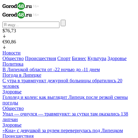
$76,73
€90,86
Новости
Общество
Происшествия
Спорт
Бизнес
Культура
Здоровье
Политика
В Липецкой области от -22 ночью до -11 днем
Погода в Липецке
С утра в травмпункт дежурной больницы обратились 20
человек
Здоровье
Гололед и колеи: как выглядит Липецк после резкой смены
погоды
Общество
Упал — очнулся — травмпункт: за сутки там оказались 138
липчан
Здоровье
«Киа» с девушкой за рулем перевернулась под Липецком
Происшествия