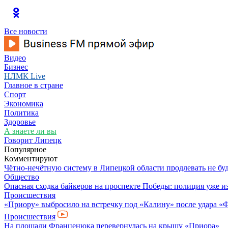
Все новости
Видео
Бизнес
НЛМК Live
Главное в стране
Спорт
Экономика
Политика
Здоровье
А знаете ли вы
Говорит Липецк
Популярное
Комментируют
Чётно-нечётную систему в Липецкой области продлевать не бу
Общество
Опасная сходка байкеров на проспекте Победы: полиция уже и
Происшествия
«Приору» выбросило на встречку под «Калину» после удара «
Происшествия
На площади Франценюка перевернулась на крышу «Приора»