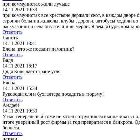
при коммунистах жили лучьше
14.11.2021 19:39
при коммунистах все крестьяне держали скот, в каждом дворе б
строили больницы,школы, клубы , дороги, автобусы ходили во
раскулачили и села опустели и вымерли. Я земля бурьяном заро
Ответить
Лапоть
14.11.2021 18:41
Елена, кто же посадит памятник?
Ответить
Вадя
14.11.2021 16:17
Дядя Коля даёт стране угля.
Ответить
Елена
14.11.2021 15:34
Руководителя и бухгалтера посадить в тюрьму!
Ответить
Андрей
14.11.2021 10:39
У нас генеральный тоже не хотел сотрудникам выплачивать пол
итоге уверенный рост фирмы за год превратился в банкрота. О
бизнеса.
Ответить
натали