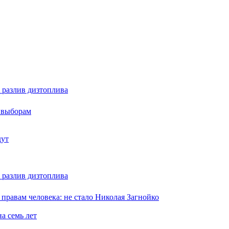
 разлив дизтоплива
м выборам
дут
 разлив дизтоплива
равам человека: не стало Николая Загнойко
а семь лет