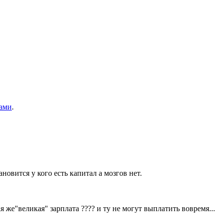
ами
.
новится у кого есть капитал а мозгов нет.
ая же"великая" зарплата ???? и ту не могут выплатить вовремя...