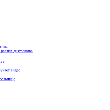
итика
 разлив дизтоплива
дут
зучает видео
 больнице