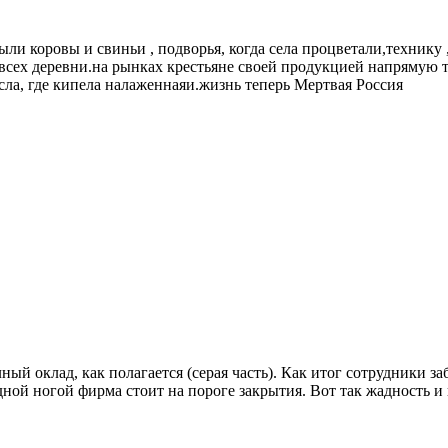
ыли коровы и свиньи , подворья, когда села процветали,технику
 всех деревни.на рынках крестьяне своей продукцией напрямую 
сла, где кипела налаженнаяи.жизнь теперь Мертвая Россия
ный оклад, как полагается (серая часть). Как итог сотрудники 
дной ногой фирма стоит на пороге закрытия. Вот так жадность 