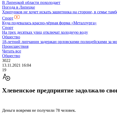
В Липецкой области похолодает
Погода в Липецке
Хрипунков не хочет искать защитника на стороне, в семье там
Спорт
Куда подевалась красно-чёрная форма «Металлурга»
Спорт
На трех десятках улиц отключат холодную воду
Общество
18-летний липчанин задержан орловскими полицейскими за м
Происшествия
Читать все
Общество
3022
13.11.2021 16:04
19
Хлевенское предприятие задолжало сво
Деньги вовремя не получили 78 человек.