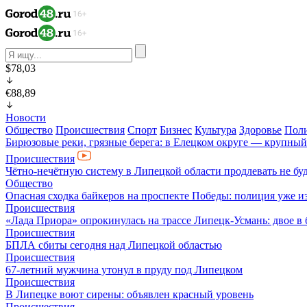
$78,03
€88,89
Новости
Общество
Происшествия
Спорт
Бизнес
Культура
Здоровье
Пол
Бирюзовые реки, грязные берега: в Елецком округе — крупный
Происшествия
Чётно-нечётную систему в Липецкой области продлевать не бу
Общество
Опасная сходка байкеров на проспекте Победы: полиция уже и
Происшествия
«Лада Приора» опрокинулась на трассе Липецк-Усмань: двое в
Происшествия
БПЛА сбиты сегодня над Липецкой областью
Происшествия
67-летний мужчина утонул в пруду под Липецком
Происшествия
В Липецке воют сирены: объявлен красный уровень
Происшествия