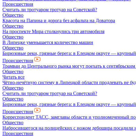
Происшествия
Считать ли тротуаром тротуар на Советской?
Общество
Красота на Папина и дорога без асфальта на Доватора
Общество
На проспекте Мира столкнулись три автомобиля
Общество
В Липецке уменьшается количество машин
Общество
Бирюзовые реки, грязные берега: в Елецком округе — крупный
Происшествия
Трамваи до Центрального рынка могут поехать к сентябрьски
Общество
Читать все
Чётно-нечётную систему в Липецкой области продлевать не бу
Общество
Считать ли тротуаром тротуар на Советской?
Общество
Бирюзовые реки, грязные берега: в Елецком округе — крупный
Происшествия
Корреспондент ТАСС, замглавы области и уполномоченный по п
Общество
Набросившегося на полицейских с ножом дебошира посадили н
Происшествия