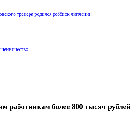
бовского тренера родился ребёнок липчанин
ошенничество
им работникам более 800 тысяч рублей