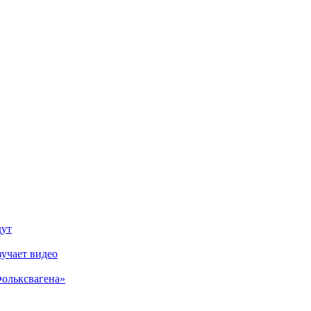
дут
зучает видео
Фольксвагена»