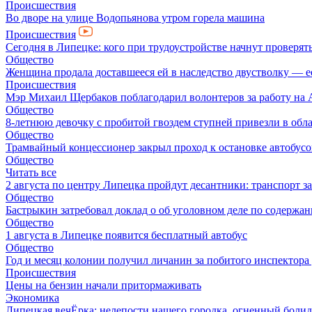
Происшествия
Во дворе на улице Водопьянова утром горела машина
Происшествия
Сегодня в Липецке: кого при трудоустройстве начнут проверят
Общество
Женщина продала доставшееся ей в наследство двустволку — е
Происшествия
Мэр Михаил Щербаков поблагодарил волонтеров за работу на А
Общество
8-летнюю девочку с пробитой гвоздем ступней привезли в об
Общество
Трамвайный концессионер закрыл проход к остановке автобусо
Общество
Читать все
2 августа по центру Липецка пройдут десантники: транспорт з
Общество
Бастрыкин затребовал доклад о об уголовном деле по содерж
Общество
1 августа в Липецке появится бесплатный автобус
Общество
Год и месяц колонии получил личанин за побитого инспектор
Происшествия
Цены на бензин начали притормаживать
Экономика
Липецкая вечЁрка: нелепости нашего городка, огненный болид