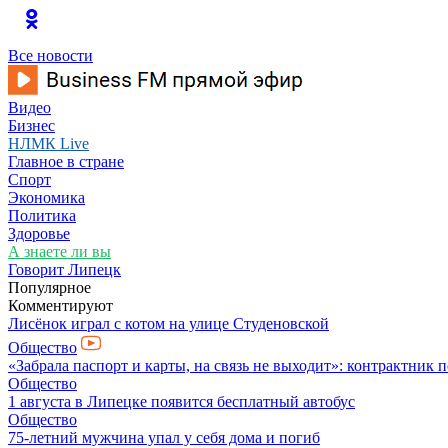
Все новости
Видео
Бизнес
НЛМК Live
Главное в стране
Спорт
Экономика
Политика
Здоровье
А знаете ли вы
Говорит Липецк
Популярное
Комментируют
Лисёнок играл с котом на улице Студеновской
Общество
«Забрала паспорт и карты, на связь не выходит»: контрактник 
Общество
1 августа в Липецке появится бесплатный автобус
Общество
75-летний мужчина упал у себя дома и погиб