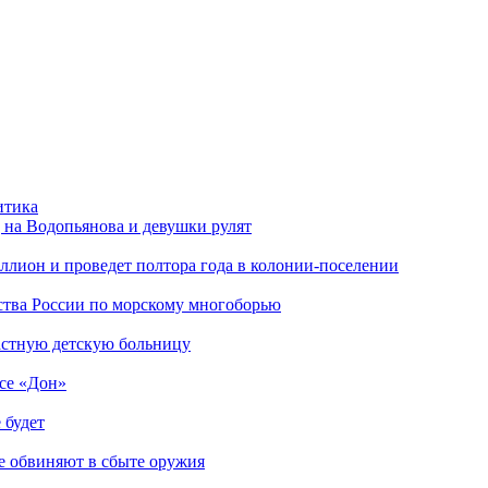
итика
 на Водопьянова и девушки рулят
ллион и проведет полтора года в колонии-поселении
нства России по морскому многоборью
ластную детскую больницу
ссе «Дон»
 будет
е обвиняют в сбыте оружия