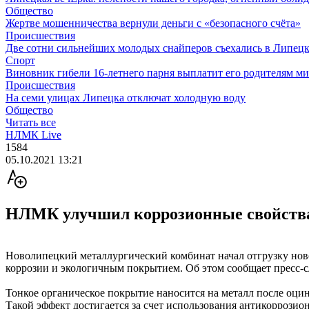
Общество
Жертве мошенничества вернули деньги с «безопасного счёта»
Происшествия
Две сотни сильнейших молодых снайперов съехались в Липецк
Спорт
Виновник гибели 16-летнего парня выплатит его родителям ми
Происшествия
На семи улицах Липецка отключат холодную воду
Общество
Читать все
НЛМК Live
1584
05.10.2021 13:21
НЛМК улучшил коррозионные свойства
Новолипецкий металлургический комбинат начал отгрузку ново
коррозии и экологичным покрытием. Об этом сообщает прес
Тонкое органическое покрытие наносится на металл после оци
Такой эффект достигается за счет использования антикоррози