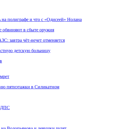
ь на полиграфе и что с «Одисеей» Нолана
е обвиняют в сбыте оружия
ЗС: завтра чёт-нечет отменяется
ластную детскую больницу
в
амрет
анию пятиэтажки в Силикатном
а ДПС
 на Водопьянова и девушки рулят