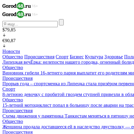
$79,85
€90,87
Новости
Общество
Происшествия
Спорт
Бизнес
Культура
Здоровье
Пол
Липецкая вечЁрка: нелепости нашего городка, огненный болид
Общество
Виновник гибели 16-летнего парня выплатит его родителям ми
Происшествия
Прорыв года – спортсменка из Липецка стала призёром перве
Спорт
8-летнюю девочку с пробитой гвоздем ступней привезли в об
Общество
15-летний мотоциклист попал в больницу после аварии на тра
Происшествия
Схема движения у памятника Танкистам меняться в пятницу не
Общество
Женщина продала доставшееся ей в наследство двустволку — е
Происшествия