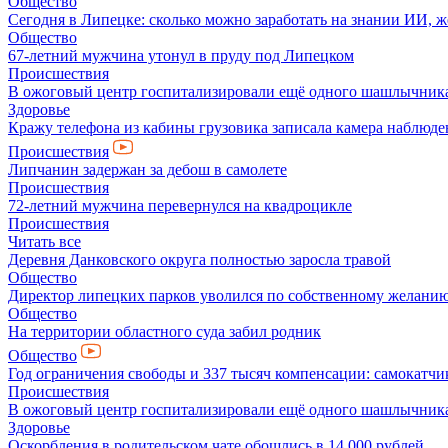
Общество
Сегодня в Липецке: сколько можно заработать на знании ИИ, ж
Общество
67-летний мужчина утонул в пруду под Липецком
Происшествия
В ожоговый центр госпитализировали ещё одного шашлычник
Здоровье
Кражу телефона из кабины грузовика записала камера наблюде
Происшествия
Липчанин задержан за дебош в самолете
Происшествия
72-летний мужчина перевернулся на квадроцикле
Происшествия
Читать все
Деревня Данковского округа полностью заросла травой
Общество
Директор липецких парков уволился по собственному желани
Общество
На территории областного суда забил родник
Общество
Год ограничения свободы и 337 тысяч компенсации: самокатчик
Происшествия
В ожоговый центр госпитализировали ещё одного шашлычник
Здоровье
Оскорбления в родительском чате обошлись в 14 000 рублей