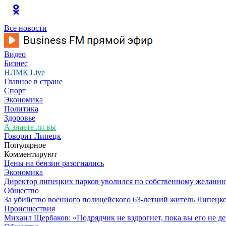
Все новости
Видео
Бизнес
НЛМК Live
Главное в стране
Спорт
Экономика
Политика
Здоровье
А знаете ли вы
Говорит Липецк
Популярное
Комментируют
Цены на бензин разогнались
Экономика
Директор липецких парков уволился по собственному желани
Общество
За убийство военного полицейского 63-летний житель Липецко
Происшествия
Михаил Щербаков: «Подрядчик не вздрогнет, пока вы его не д