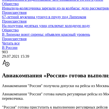
Общество
Инвалида-колясочника зарезали из-за колбасы: дело рассматрив
Происшествия
67-летний мужчина утонул в пруду под Липецком
Происшествия
На полутора десятках улиц отключат холодную воду
Общество
В Липецке воют сирены: объявлен красный уровень
Происшествия
Читать все
В России
903
29.07.2021 15:39
Авиакомпания «Россия» готова выполня
Авиакомпания "Россия" получила допуски на рейсы из Москвы
Авиакомпания "Россия" готова начать регулярные рейсы из Мо
перевозчика.
"Россия" готова приступить к выполнению регулярных рейсов