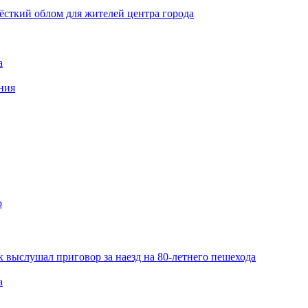
ёсткий облом для жителей центра города
а
ния
ю
 выслушал приговор за наезд на 80-летнего пешехода
а