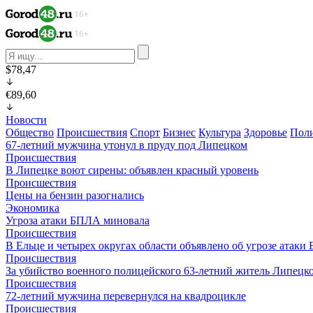
$78,47
€89,60
Новости
Общество
Происшествия
Спорт
Бизнес
Культура
Здоровье
Пол
67-летний мужчина утонул в пруду под Липецком
Происшествия
В Липецке воют сирены: объявлен красный уровень
Происшествия
Цены на бензин разогнались
Экономика
Угроза атаки БПЛА миновала
Происшествия
В Ельце и четырех округах области объявлено об угрозе атак
Происшествия
За убийство военного полицейского 63-летний житель Липецко
Происшествия
72-летний мужчина перевернулся на квадроцикле
Происшествия