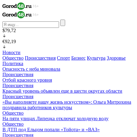
$79,72
€92,19
Новости
Общество
Происшествия
Спорт
Бизнес
Культура
Здоровье
Политика
Опасность с неба миновала
Происшествия
Отбой красного уровня
Происшествия
Красный уровень объявлен еще в шести округах области
Происшествия
«Вы наполняете нашу жизнь искусством»: Ольга Митрохина
поздравила работников культуры
Общество
На пяти улицах Липецка отключат холодную воду
Общество
В ДТП под Ельцом попали «Тойота» и «ВАЗ»
Происшествия