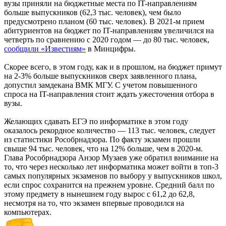
вузы приняли на бюджетные места по IT-направлениям
больше выпускников (62,3 тыс. человек), чем было
предусмотрено планом (60 тыс. человек). В 2021-м прием
абитуриентов на бюджет по IT-направлениям увеличился на
четверть по сравнению с 2020 годом — до 80 тыс. человек,
сообщили «Известиям»
в Минцифры.
Скорее всего, в этом году, как и в прошлом, на бюджет примут
на 2-3% больше выпускников сверх заявленного плана,
допустил замдекана ВМК МГУ. С учетом повышенного
спроса на IT-направления стоит ждать ужесточения отбора в
вузы.
Желающих сдавать ЕГЭ по информатике в этом году
оказалось рекордное количество — 113 тыс. человек, следует
из статистики Рособрнадзора. По факту экзамен прошли
свыше 94 тыс. человек, что на 12% больше, чем в 2020-м.
Глава Рособрнадзора Анзор Музаев уже обратил внимание на
то, что через несколько лет информатика может войти в топ-3
самых популярных экзаменов по выбору у выпускников школ,
если спрос сохранится на прежнем уровне. Средний балл по
этому предмету в нынешнем году вырос с 61,2 до 62,8,
несмотря на то, что экзамен впервые проводился на
компьютерах.