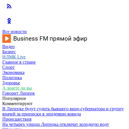
Все новости
Видео
Бизнес
НЛМК Live
Главное в стране
Спорт
Экономика
Политика
Здоровье
А знаете ли вы
Говорит Липецк
Популярное
Комментируют
В Липецке будут судить бывшего вице-губернатора и группу
врачей за приписки в эпидемию ковида
Происшествия
На четырех улицах Липецка отключат холодную воду