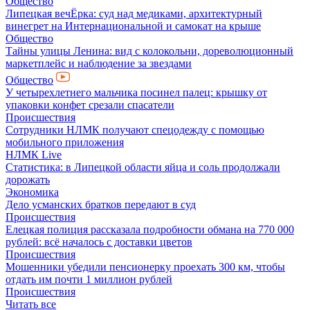
Общество
Липецкая вечЁрка: суд над медиками, архитектурный
винегрет на Интернациональной и самокат на крыше
Общество
Тайны улицы Ленина: вид с колокольни, дореволюционный
маркетплейс и наблюдение за звездами
Общество
У четырехлетнего мальчика посинел палец: крышку от
упаковки конфет срезали спасатели
Происшествия
Сотрудники НЛМК получают спецодежду с помощью
мобильного приложения
НЛМК Live
Статистика: в Липецкой области яйца и соль продолжали
дорожать
Экономика
Дело усманских братков передают в суд
Происшествия
Елецкая полиция рассказала подробности обмана на 770 000
рублей: всё началось с доставки цветов
Происшествия
Мошенники убедили пенсионерку проехать 300 км, чтобы
отдать им почти 1 миллион рублей
Происшествия
Читать все