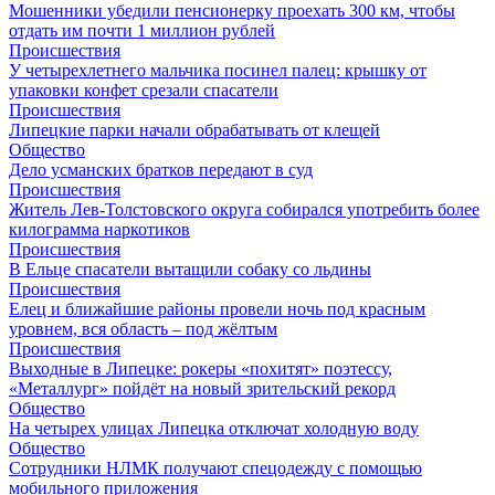
Мошенники убедили пенсионерку проехать 300 км, чтобы
отдать им почти 1 миллион рублей
Происшествия
У четырехлетнего мальчика посинел палец: крышку от
упаковки конфет срезали спасатели
Происшествия
Липецкие парки начали обрабатывать от клещей
Общество
Дело усманских братков передают в суд
Происшествия
Житель Лев-Толстовского округа собирался употребить более
килограмма наркотиков
Происшествия
В Ельце спасатели вытащили собаку со льдины
Происшествия
Елец и ближайшие районы провели ночь под красным
уровнем, вся область – под жёлтым
Происшествия
Выходные в Липецке: рокеры «похитят» поэтессу,
«Металлург» пойдёт на новый зрительский рекорд
Общество
На четырех улицах Липецка отключат холодную воду
Общество
Сотрудники НЛМК получают спецодежду с помощью
мобильного приложения