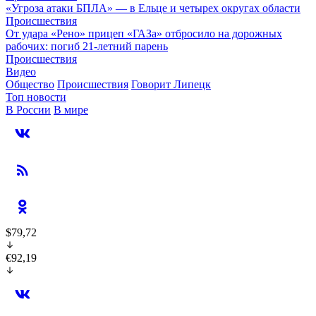
«Угроза атаки БПЛА» — в Ельце и четырех округах области
Происшествия
От удара «Рено» прицеп «ГАЗа» отбросило на дорожных
рабочих: погиб 21-летний парень
Происшествия
Видео
Общество
Происшествия
Говорит Липецк
Топ новости
В России
В мире
$79,72
€92,19